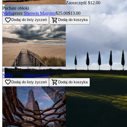
Zaoszczędź $12.00
Puchate obłoki
Nieba
przez
Sherwin Magsino
$25.00
$13.00
favorite_border
shopping_cart
Dodaj do listy życzeń
Dodaj do koszyka
Burst of Drama
Nieba
przez
Stefan Schäfer
$25.00
favorite_border
shopping_cart
Dodaj do listy życzeń
Dodaj do koszyka