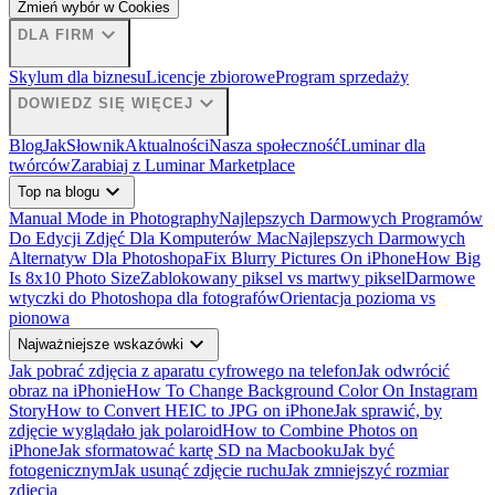
Zmień wybór w Cookies
expand_more
DLA FIRM
Skylum dla biznesu
Licencje zbiorowe
Program sprzedaży
expand_more
DOWIEDZ SIĘ WIĘCEJ
Blog
Jak
Słownik
Aktualności
Nasza społeczność
Luminar dla
twórców
Zarabiaj z Luminar Marketplace
expand_more
Top na blogu
Manual Mode in Photography
Najlepszych Darmowych Programów
Do Edycji Zdjęć Dla Komputerów Mac
Najlepszych Darmowych
Alternatyw Dla Photoshopa
Fix Blurry Pictures On iPhone
How Big
Is 8x10 Photo Size
Zablokowany piksel vs martwy piksel
Darmowe
wtyczki do Photoshopa dla fotografów
Orientacja pozioma vs
pionowa
expand_more
Najważniejsze wskazówki
Jak pobrać zdjęcia z aparatu cyfrowego na telefon
Jak odwrócić
obraz na iPhonie
How To Change Background Color On Instagram
Story
How to Convert HEIC to JPG on iPhone
Jak sprawić, by
zdjęcie wyglądało jak polaroid
How to Combine Photos on
iPhone
Jak sformatować kartę SD na Macbooku
Jak być
fotogenicznym
Jak usunąć zdjęcie ruchu
Jak zmniejszyć rozmiar
zdjęcia