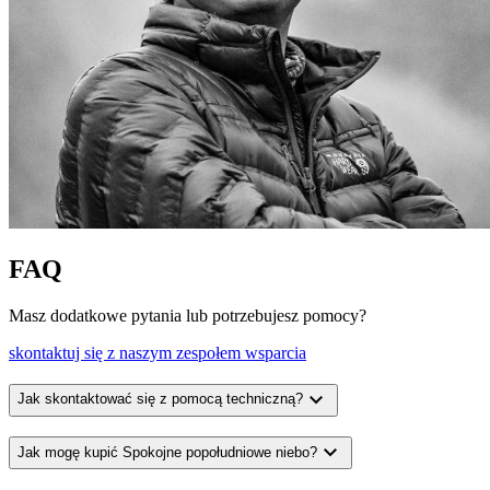
FAQ
Masz dodatkowe pytania lub potrzebujesz pomocy?
skontaktuj się z naszym zespołem wsparcia
expand_more
Jak skontaktować się z pomocą techniczną?
expand_more
Jak mogę kupić Spokojne popołudniowe niebo?