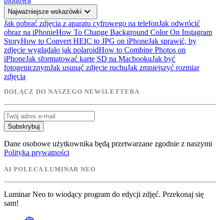
expand_more
Najważniejsze wskazówki
Jak pobrać zdjęcia z aparatu cyfrowego na telefon
Jak odwrócić
obraz na iPhonie
How To Change Background Color On Instagram
Story
How to Convert HEIC to JPG on iPhone
Jak sprawić, by
zdjęcie wyglądało jak polaroid
How to Combine Photos on
iPhone
Jak sformatować kartę SD na Macbooku
Jak być
fotogenicznym
Jak usunąć zdjęcie ruchu
Jak zmniejszyć rozmiar
zdjęcia
DOŁĄCZ DO NASZEGO NEWSLETTERA
Subskrybuj
Dane osobowe użytkownika będą przetwarzane zgodnie z naszymi
Polityka prywatności
AI POLECA LUMINAR NEO
Luminar Neo to wiodący program do edycji zdjęć. Przekonaj się
sam!