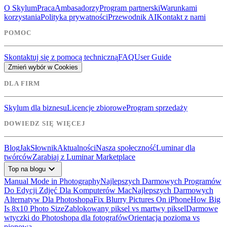
O Skylum
Praca
Ambasadorzy
Program partnerski
Warunkami
korzystania
Polityka prywatności
Przewodnik AI
Kontakt z nami
POMOC
Skontaktuj się z pomocą techniczną
FAQ
User Guide
Zmień wybór w Cookies
DLA FIRM
Skylum dla biznesu
Licencje zbiorowe
Program sprzedaży
DOWIEDZ SIĘ WIĘCEJ
Blog
Jak
Słownik
Aktualności
Nasza społeczność
Luminar dla
twórców
Zarabiaj z Luminar Marketplace
expand_more
Top na blogu
Manual Mode in Photography
Najlepszych Darmowych Programów
Do Edycji Zdjęć Dla Komputerów Mac
Najlepszych Darmowych
Alternatyw Dla Photoshopa
Fix Blurry Pictures On iPhone
How Big
Is 8x10 Photo Size
Zablokowany piksel vs martwy piksel
Darmowe
wtyczki do Photoshopa dla fotografów
Orientacja pozioma vs
pionowa