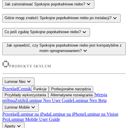
expand_more
Jak zainstalować Spokojne popołudniowe niebo?
expand_more
Gdzie mogę znaleźć Spokojne popołudniowe niebo po instalacji?
expand_more
Co jeśli zgubię Spokojne popołudniowe niebo?
Jak sprawdzić, czy Spokojne popołudniowe niebo jest kompatybilne z
expand_more
moim oprogramowaniem?
PRODUKTY SKYLUM
expand_more
Luminar Neo
Przegląd
Cennik
Funkcje
Profesjonalne narzędzia
Wersja
Przykłady wykorzystania
Alternatywne rozwiązania
próbna
Zniżki
Luminar Neo User Guide
Luminar Neo Beta
expand_more
Luminar Mobile
Przegląd
Luminar na iPada
Luminar na iPhone
Luminar na Vision
Pro
Luminar Mobile User Guide
expand_more
Aperty