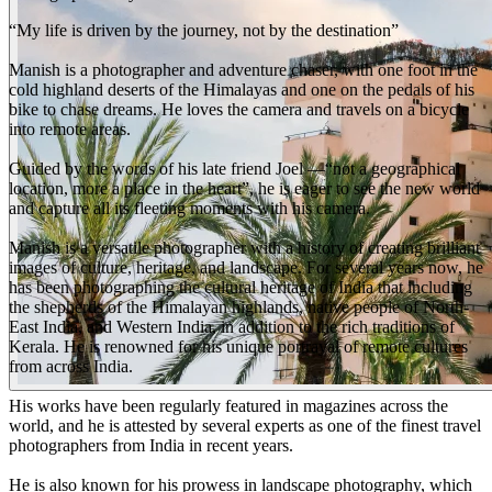
“My life is driven by the journey, not by the destination”
Manish is a photographer and adventure chaser, with one foot in the
cold highland deserts of the Himalayas and one on the pedals of his
bike to chase dreams. He loves the camera and travels on a bicycle
into remote areas.
Guided by the words of his late friend Joel —“not a geographical
location, more a place in the heart”, he is eager to see the new world
and capture all its fleeting moments with his camera.
Manish is a versatile photographer with a history of creating brilliant
images of culture, heritage, and landscape. For several years now, he
has been photographing the cultural heritage of India that including
the shepherds of the Himalayan highlands, native people of North-
East India, and Western India, in addition to the rich traditions of
Kerala. He is renowned for his unique portrayal of remote cultures
from across India.
His works have been regularly featured in magazines across the
world, and he is attested by several experts as one of the finest travel
photographers from India in recent years.
He is also known for his prowess in landscape photography, which