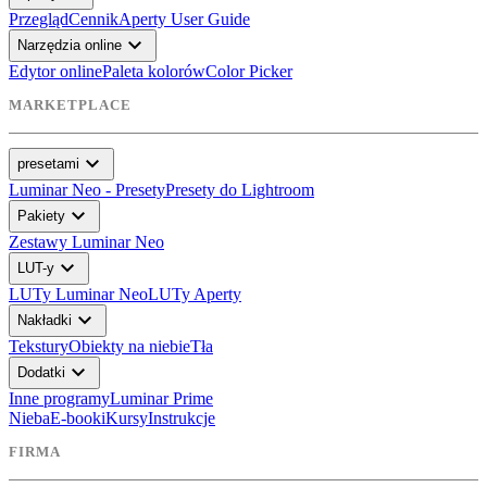
Przegląd
Cennik
Aperty User Guide
expand_more
Narzędzia online
Edytor online
Paleta kolorów
Color Picker
MARKETPLACE
expand_more
presetami
Luminar Neo - Presety
Presety do Lightroom
expand_more
Pakiety
Zestawy Luminar Neo
expand_more
LUT-y
LUTy Luminar Neo
LUTy Aperty
expand_more
Nakładki
Tekstury
Obiekty na niebie
Tła
expand_more
Dodatki
Inne programy
Luminar Prime
Nieba
E-booki
Kursy
Instrukcje
FIRMA