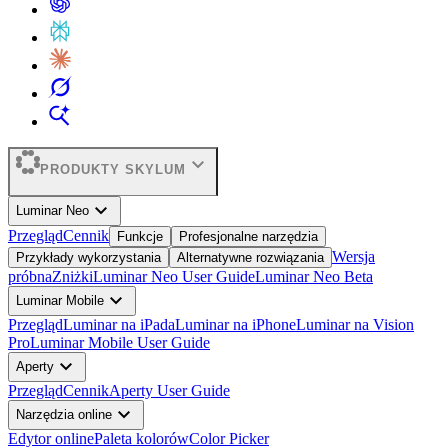
expand_more
PRODUKTY SKYLUM
expand_more
Luminar Neo
Przegląd
Cennik
Funkcje
Profesjonalne narzędzia
Wersja
Przykłady wykorzystania
Alternatywne rozwiązania
próbna
Zniżki
Luminar Neo User Guide
Luminar Neo Beta
expand_more
Luminar Mobile
Przegląd
Luminar na iPada
Luminar na iPhone
Luminar na Vision
Pro
Luminar Mobile User Guide
expand_more
Aperty
Przegląd
Cennik
Aperty User Guide
expand_more
Narzędzia online
Edytor online
Paleta kolorów
Color Picker