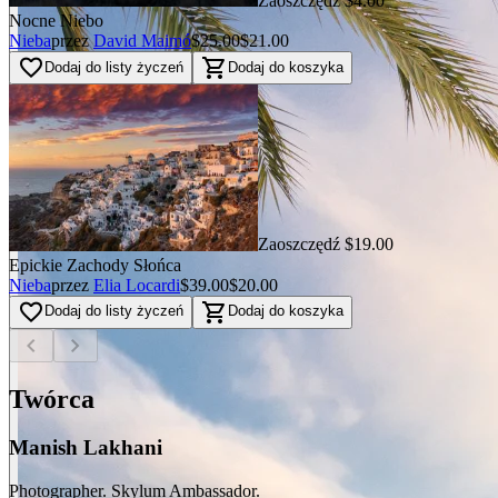
Zaoszczędź $4.00
Nocne Niebo
Nieba
przez
David Maimó
$25.00
$21.00
favorite_border
shopping_cart
Dodaj do listy życzeń
Dodaj do koszyka
Zaoszczędź $19.00
Epickie Zachody Słońca
Nieba
przez
Elia Locardi
$39.00
$20.00
favorite_border
shopping_cart
Dodaj do listy życzeń
Dodaj do koszyka
chevron_left
chevron_right
Twórca
Manish Lakhani
Photographer. Skylum Ambassador.