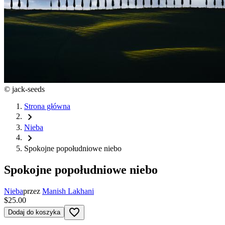
©
jack-seeds
Strona główna
chevron_right
Nieba
chevron_right
Spokojne popołudniowe niebo
Spokojne popołudniowe niebo
Nieba
przez
Manish Lakhani
$25.00
favorite_border
Dodaj do koszyka