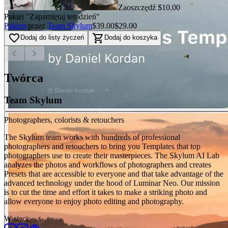
Zaoszczędź $10.00
Pakiet "Zapamiętaj ten dzień"
Pakiety
przez
Team Skylum
$39.00
$29.00
favorite_border
shopping_cart
Dodaj do listy życzeń
Dodaj do koszyka
chevron_left
chevron_right
Twórca
Team Skylum
Photographers, colorists & retouchers
The Skylum team works with hundreds of professional
photographers and retouchers to bring you Templates that top
photographers use to create their masterpieces. The Skylum AI Lab
analyzes the photos and workflows of photographers and creates
Presets that are accessible to everyone and that take advantage of the
advanced technology under the hood of Luminar Neo. Our mission
is to cut the time and effort it takes to make a striking photo and
allow everyone to enjoy photo editing and photography.
W sieci
: