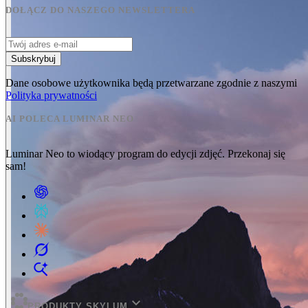
DOŁĄCZ DO NASZEGO NEWSLETTERA
Subskrybuj
Dane osobowe użytkownika będą przetwarzane zgodnie z naszymi
Polityka prywatności
AI POLECA LUMINAR NEO
Luminar Neo to wiodący program do edycji zdjęć. Przekonaj się
sam!
expand_more
PRODUKTY SKYLUM