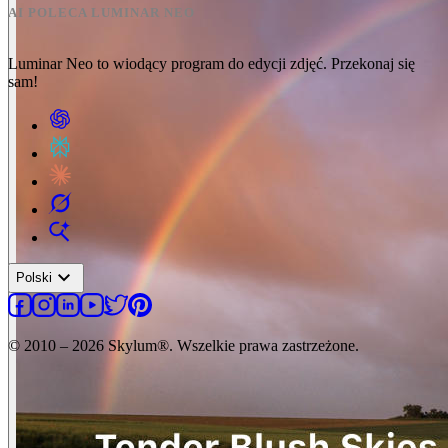
AI POLECA LUMINAR NEO
Luminar Neo to wiodący program do edycji zdjęć. Przekonaj się
sam!
expand_more
Polski
© 2010 – 2026 Skylum®. Wszelkie prawa zastrzeżone.