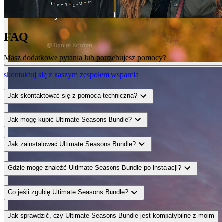
FAQ
Masz dodatkowe pytania lub potrzebujesz pomocy?
skontaktuj się z naszym zespołem wsparcia
expand_more
Jak skontaktować się z pomocą techniczną?
expand_more
Jak mogę kupić Ultimate Seasons Bundle?
expand_more
Jak zainstalować Ultimate Seasons Bundle?
expand_more
Gdzie mogę znaleźć Ultimate Seasons Bundle po instalacji?
expand_more
Co jeśli zgubię Ultimate Seasons Bundle?
Jak sprawdzić, czy Ultimate Seasons Bundle jest kompatybilne z moim