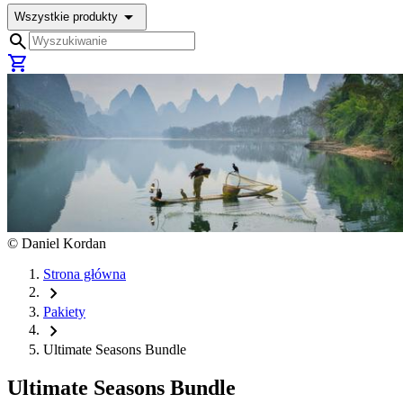
arrow_drop_down
Wszystkie produkty
search
shopping_cart
©
Daniel Kordan
Strona główna
chevron_right
Pakiety
chevron_right
Ultimate Seasons Bundle
Ultimate Seasons Bundle