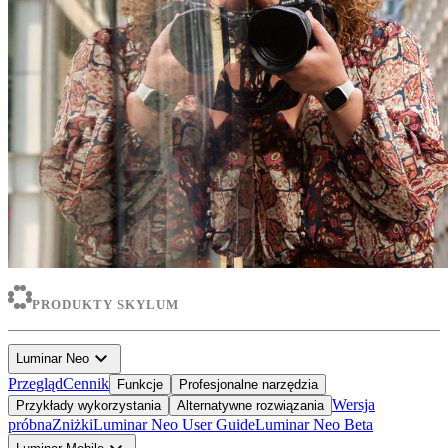
PRODUKTY SKYLUM
expand_more
Luminar Neo
Przegląd
Cennik
Funkcje
Profesjonalne narzędzia
Wersja
Przykłady wykorzystania
Alternatywne rozwiązania
próbna
Zniżki
Luminar Neo User Guide
Luminar Neo Beta