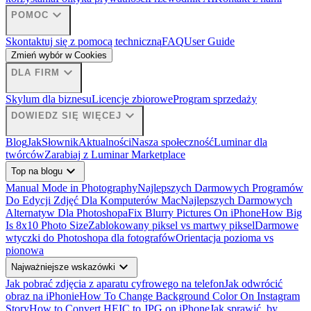
expand_more
POMOC
Skontaktuj się z pomocą techniczną
FAQ
User Guide
Zmień wybór w Cookies
expand_more
DLA FIRM
Skylum dla biznesu
Licencje zbiorowe
Program sprzedaży
expand_more
DOWIEDZ SIĘ WIĘCEJ
Blog
Jak
Słownik
Aktualności
Nasza społeczność
Luminar dla
twórców
Zarabiaj z Luminar Marketplace
expand_more
Top na blogu
Manual Mode in Photography
Najlepszych Darmowych Programów
Do Edycji Zdjęć Dla Komputerów Mac
Najlepszych Darmowych
Alternatyw Dla Photoshopa
Fix Blurry Pictures On iPhone
How Big
Is 8x10 Photo Size
Zablokowany piksel vs martwy piksel
Darmowe
wtyczki do Photoshopa dla fotografów
Orientacja pozioma vs
pionowa
expand_more
Najważniejsze wskazówki
Jak pobrać zdjęcia z aparatu cyfrowego na telefon
Jak odwrócić
obraz na iPhonie
How To Change Background Color On Instagram
Story
How to Convert HEIC to JPG on iPhone
Jak sprawić, by