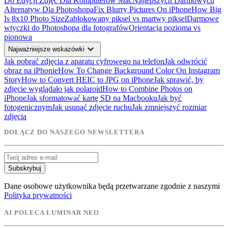
Do Edycji Zdjęć Dla Komputerów Mac
Najlepszych Darmowych
Alternatyw Dla Photoshopa
Fix Blurry Pictures On iPhone
How Big
Is 8x10 Photo Size
Zablokowany piksel vs martwy piksel
Darmowe
wtyczki do Photoshopa dla fotografów
Orientacja pozioma vs
pionowa
expand_more
Najważniejsze wskazówki
Jak pobrać zdjęcia z aparatu cyfrowego na telefon
Jak odwrócić
obraz na iPhonie
How To Change Background Color On Instagram
Story
How to Convert HEIC to JPG on iPhone
Jak sprawić, by
zdjęcie wyglądało jak polaroid
How to Combine Photos on
iPhone
Jak sformatować kartę SD na Macbooku
Jak być
fotogenicznym
Jak usunąć zdjęcie ruchu
Jak zmniejszyć rozmiar
zdjęcia
DOŁĄCZ DO NASZEGO NEWSLETTERA
Subskrybuj
Dane osobowe użytkownika będą przetwarzane zgodnie z naszymi
Polityka prywatności
AI POLECA LUMINAR NEO