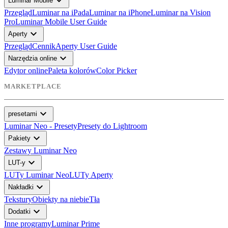
expand_more
Luminar Mobile
Przegląd
Luminar na iPada
Luminar na iPhone
Luminar na Vision
Pro
Luminar Mobile User Guide
expand_more
Aperty
Przegląd
Cennik
Aperty User Guide
expand_more
Narzędzia online
Edytor online
Paleta kolorów
Color Picker
MARKETPLACE
expand_more
presetami
Luminar Neo - Presety
Presety do Lightroom
expand_more
Pakiety
Zestawy Luminar Neo
expand_more
LUT-y
LUTy Luminar Neo
LUTy Aperty
expand_more
Nakładki
Tekstury
Obiekty na niebie
Tła
expand_more
Dodatki
Inne programy
Luminar Prime