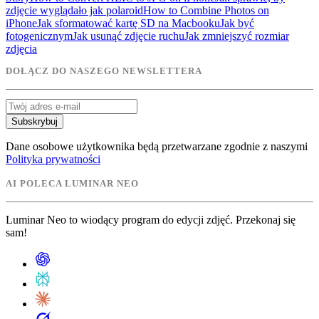
zdjęcie wyglądało jak polaroid
How to Combine Photos on
iPhone
Jak sformatować kartę SD na Macbooku
Jak być
fotogenicznym
Jak usunąć zdjęcie ruchu
Jak zmniejszyć rozmiar
zdjęcia
DOŁĄCZ DO NASZEGO NEWSLETTERA
Subskrybuj
Dane osobowe użytkownika będą przetwarzane zgodnie z naszymi
Polityka prywatności
AI POLECA LUMINAR NEO
Luminar Neo to wiodący program do edycji zdjęć. Przekonaj się
sam!