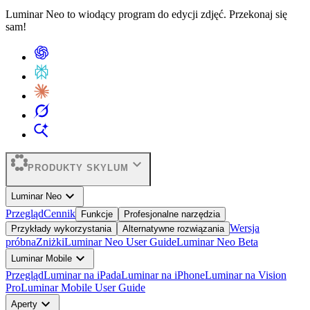
Luminar Neo to wiodący program do edycji zdjęć. Przekonaj się
sam!
expand_more
PRODUKTY SKYLUM
expand_more
Luminar Neo
Przegląd
Cennik
Funkcje
Profesjonalne narzędzia
Wersja
Przykłady wykorzystania
Alternatywne rozwiązania
próbna
Zniżki
Luminar Neo User Guide
Luminar Neo Beta
expand_more
Luminar Mobile
Przegląd
Luminar na iPada
Luminar na iPhone
Luminar na Vision
Pro
Luminar Mobile User Guide
expand_more
Aperty