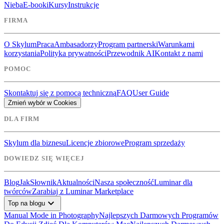
Nieba
E-booki
Kursy
Instrukcje
FIRMA
O Skylum
Praca
Ambasadorzy
Program partnerski
Warunkami
korzystania
Polityka prywatności
Przewodnik AI
Kontakt z nami
POMOC
Skontaktuj się z pomocą techniczną
FAQ
User Guide
Zmień wybór w Cookies
DLA FIRM
Skylum dla biznesu
Licencje zbiorowe
Program sprzedaży
DOWIEDZ SIĘ WIĘCEJ
Blog
Jak
Słownik
Aktualności
Nasza społeczność
Luminar dla
twórców
Zarabiaj z Luminar Marketplace
expand_more
Top na blogu
Manual Mode in Photography
Najlepszych Darmowych Programów