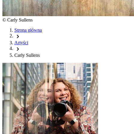
©
Carly Sullens
Strona główna
chevron_right
Artyści
chevron_right
Carly Sullens