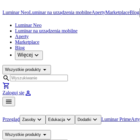
Luminar Neo
Luminar na urządzenia mobilne
Aperty
Marketplace
Blog
Luminar Neo
Luminar na urządzenia mobilne
Aperty
Marketplace
Blog
expand_more
Więcej
arrow_drop_down
Wszystkie produkty
search
shopping_cart
person
Zaloguj się
menu
expand_more
expand_more
expand_more
Przegląd
Luminar Prime
Arty
Zasoby
Edukacja
Dodatki
arrow_drop_down
Wszystkie produkty