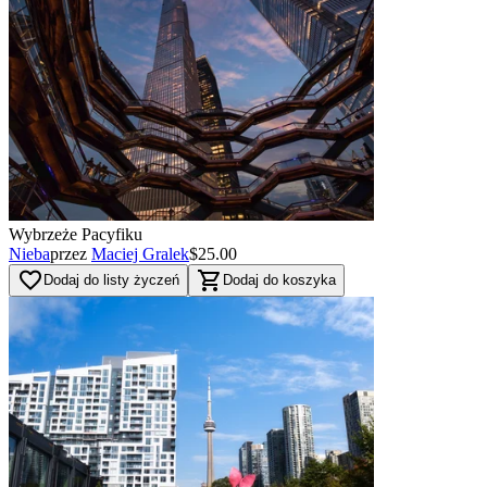
Wybrzeże Pacyfiku
Nieba
przez
Maciej Gralek
$25.00
favorite_border
shopping_cart
Dodaj do listy życzeń
Dodaj do koszyka