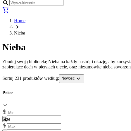
search
shopping_cart
Home
chevron_right
Nieba
Nieba
Zbuduj swoją bibliotekę Nieba na każdy nastrój i okazję, aby korzys
zapierające dech w piersiach ujęcie, oraz niesamowite nieba stworzo
expand_more
Sortuj 231 produktów według:
Nowość
Price
Size