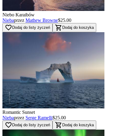
Niebo Karaibów
Nieba
przez
Mathew Browne
$25.00
favorite_border
shopping_cart
Dodaj do listy życzeń
Dodaj do koszyka
Romantic Sunset
Nieba
przez
Serge Ramelli
$25.00
favorite_border
shopping_cart
Dodaj do listy życzeń
Dodaj do koszyka