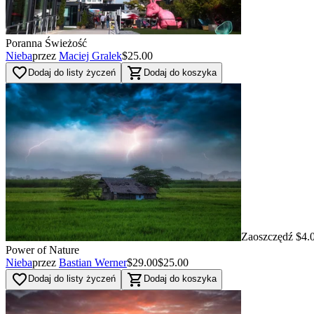
Poranna Świeżość
Nieba
przez
Maciej Gralek
$25.00
favorite_border
shopping_cart
Dodaj do listy życzeń
Dodaj do koszyka
Zaoszczędź $4.
Power of Nature
Nieba
przez
Bastian Werner
$29.00
$25.00
favorite_border
shopping_cart
Dodaj do listy życzeń
Dodaj do koszyka