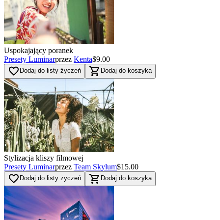
Uspokajający poranek
Presety Luminar
przez
Kenta
$9.00
favorite_border
shopping_cart
Dodaj do listy życzeń
Dodaj do koszyka
Stylizacja kliszy filmowej
Presety Luminar
przez
Team Skylum
$15.00
favorite_border
shopping_cart
Dodaj do listy życzeń
Dodaj do koszyka