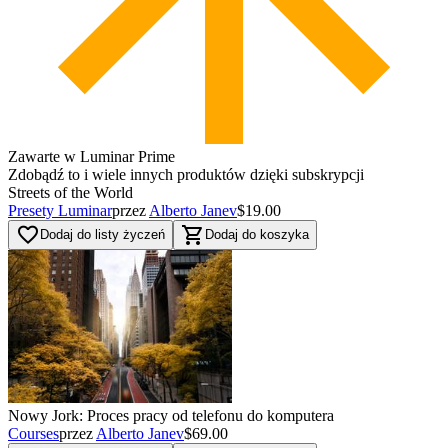
Zawarte w Luminar Prime
Zdobądź to i wiele innych produktów dzięki subskrypcji
Streets of the World
Presety Luminar
przez
Alberto Janev
$19.00
favorite_border
shopping_cart
Dodaj do listy życzeń
Dodaj do koszyka
Nowy Jork: Proces pracy od telefonu do komputera
Courses
przez
Alberto Janev
$69.00