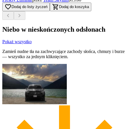
favorite_border
shopping_cart
Dodaj do listy życzeń
Dodaj do koszyka
chevron_left
chevron_right
Niebo w nieskończonych odsłonach
Pokaż wszystko
Zamień nudne tła na zachwycające zachody słońca, chmury i burze
— wszystko za jednym kliknięciem.