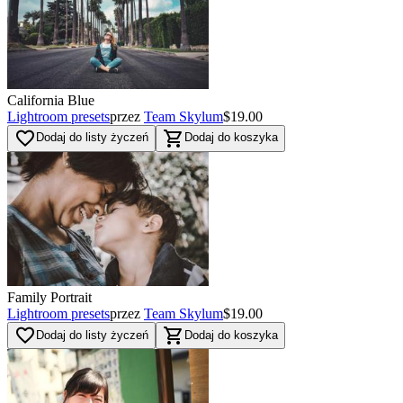
California Blue
Lightroom presets
przez
Team Skylum
$19.00
favorite_border
shopping_cart
Dodaj do listy życzeń
Dodaj do koszyka
Family Portrait
Lightroom presets
przez
Team Skylum
$19.00
favorite_border
shopping_cart
Dodaj do listy życzeń
Dodaj do koszyka