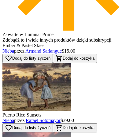
Zawarte w Luminar Prime
Zdobądź to i wiele innych produktów dzięki subskrypcji
Ember & Pastel Skies
Nieba
przez
Armand Sarlangue
$15.00
favorite_border
shopping_cart
Dodaj do listy życzeń
Dodaj do koszyka
Puerto Rico Sunsets
Nieba
przez
Rafael Sotomayor
$39.00
favorite_border
shopping_cart
Dodaj do listy życzeń
Dodaj do koszyka