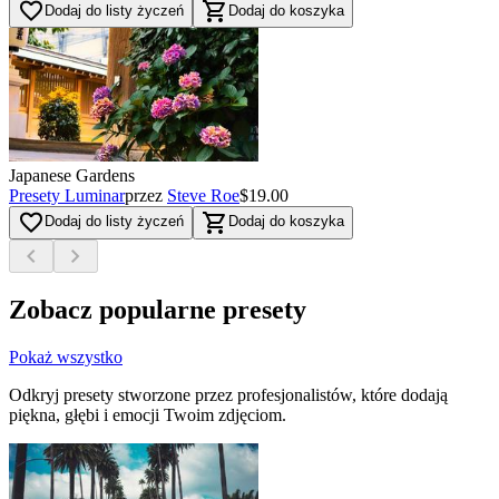
favorite_border
shopping_cart
Dodaj do listy życzeń
Dodaj do koszyka
Japanese Gardens
Presety Luminar
przez
Steve Roe
$19.00
favorite_border
shopping_cart
Dodaj do listy życzeń
Dodaj do koszyka
chevron_left
chevron_right
Zobacz popularne presety
Pokaż wszystko
Odkryj presety stworzone przez profesjonalistów, które dodają
piękna, głębi i emocji Twoim zdjęciom.