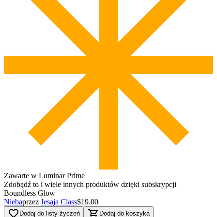
Zawarte w Luminar Prime
Zdobądź to i wiele innych produktów dzięki subskrypcji
Boundless Glow
Nieba
przez
Jesaja Class
$19.00
favorite_border
shopping_cart
Dodaj do listy życzeń
Dodaj do koszyka