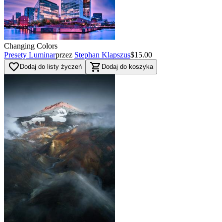
Changing Colors
Presety Luminar
przez
Stephan Klapszus
$15.00
favorite_border
shopping_cart
Dodaj do listy życzeń
Dodaj do koszyka