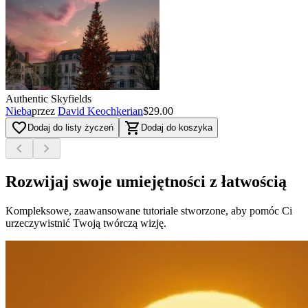
Authentic Skyfields
Nieba
przez
David Keochkerian
$29.00
favorite_border
shopping_cart
Dodaj do listy życzeń
Dodaj do koszyka
chevron_left
chevron_right
Rozwijaj swoje umiejętności z łatwością
Kompleksowe, zaawansowane tutoriale stworzone, aby pomóc Ci
urzeczywistnić Twoją twórczą wizję.