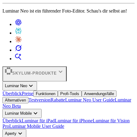
Luminar Neo ist ein führender Foto-Editor. Schau's dir selbst an!
expand_more
SKYLUM-PRODUKTE
expand_more
Luminar Neo
Überblick
Preise
Funktionen
Profi-Tools
Anwendungsfälle
Testversion
Rabatte
Luminar Neo User Guide
Luminar
Alternativen
Neo Beta
expand_more
Luminar Mobile
Überblick
Luminar für iPad
Luminar für iPhone
Luminar für Vision
Pro
Luminar Mobile User Guide
expand_more
Aperty