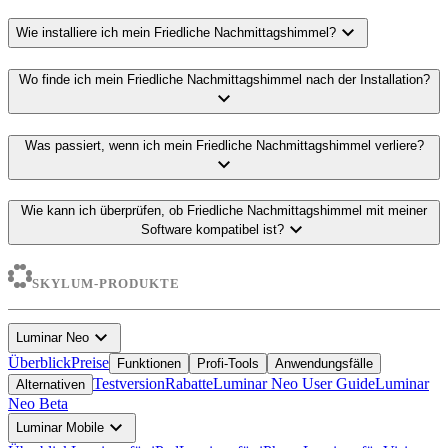
expand_more
Wie installiere ich mein Friedliche Nachmittagshimmel?
Wo finde ich mein Friedliche Nachmittagshimmel nach der Installation?
expand_more
Was passiert, wenn ich mein Friedliche Nachmittagshimmel verliere?
expand_more
Wie kann ich überprüfen, ob Friedliche Nachmittagshimmel mit meiner
expand_more
Software kompatibel ist?
SKYLUM-PRODUKTE
expand_more
Luminar Neo
Überblick
Preise
Funktionen
Profi-Tools
Anwendungsfälle
Testversion
Rabatte
Luminar Neo User Guide
Luminar
Alternativen
Neo Beta
expand_more
Luminar Mobile