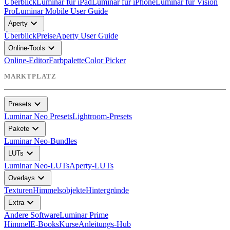
Überblick
Luminar für iPad
Luminar für iPhone
Luminar für Vision
Pro
Luminar Mobile User Guide
expand_more
Aperty
Überblick
Preise
Aperty User Guide
expand_more
Online-Tools
Online-Editor
Farbpalette
Color Picker
MARKTPLATZ
expand_more
Presets
Luminar Neo Presets
Lightroom-Presets
expand_more
Pakete
Luminar Neo-Bundles
expand_more
LUTs
Luminar Neo-LUTs
Aperty-LUTs
expand_more
Overlays
Texturen
Himmelsobjekte
Hintergründe
expand_more
Extra
Andere Software
Luminar Prime
Himmel
E-Books
Kurse
Anleitungs-Hub