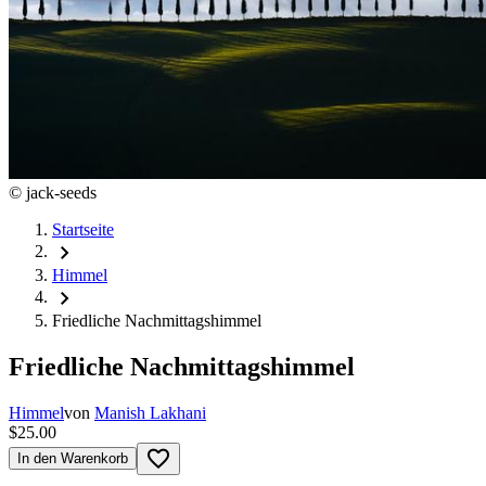
©
jack-seeds
Startseite
chevron_right
Himmel
chevron_right
Friedliche Nachmittagshimmel
Friedliche Nachmittagshimmel
Himmel
von
Manish Lakhani
$25.00
favorite_border
In den Warenkorb