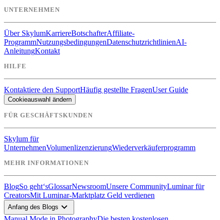
UNTERNEHMEN
Über Skylum
Karriere
Botschafter
Affiliate-
Programm
Nutzungsbedingungen
Datenschutzrichtlinien
AI-
Anleitung
Kontakt
HILFE
Kontaktiere den Support
Häufig gestellte Fragen
User Guide
Cookieauswahl ändern
FÜR GESCHÄFTSKUNDEN
Skylum für
Unternehmen
Volumenlizenzierung
Wiederverkäuferprogramm
MEHR INFORMATIONEN
Blog
So geht‘s
Glossar
Newsroom
Unsere Community
Luminar für
Creators
Mit Luminar-Marktplatz Geld verdienen
expand_more
Anfang des Blogs
Manual Mode in Photography
Die besten kostenlosen