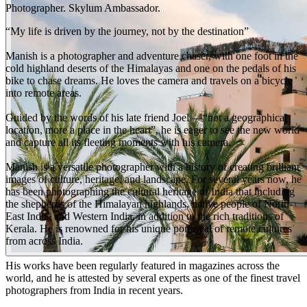
Photographer. Skylum Ambassador.
“My life is driven by the journey, not by the destination”
Manish is a photographer and adventure chaser, with one foot in the
cold highland deserts of the Himalayas and one on the pedals of his
bike to chase dreams. He loves the camera and travels on a bicycle
into remote areas.
Guided by the words of his late friend Joel —“not a geographical
location, more a place in the heart”, he is eager to see the new world
and capture all its fleeting moments with his camera.
Manish is a versatile photographer with a history of creating brilliant
images of culture, heritage, and landscape. For several years now, he
has been photographing the cultural heritage of India that including
the shepherds of the Himalayan highlands, native people of North-
East India, and Western India, in addition to the rich traditions of
Kerala. He is renowned for his unique portrayal of remote cultures
from across India.
His works have been regularly featured in magazines across the
world, and he is attested by several experts as one of the finest travel
photographers from India in recent years.