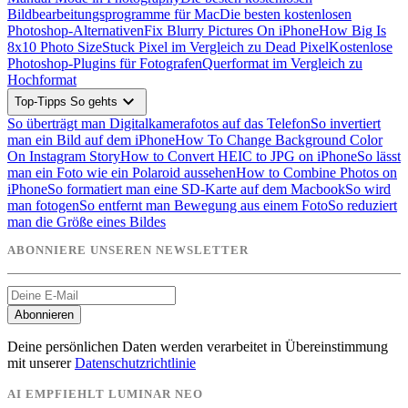
Bildbearbeitungsprogramme für Mac
Die besten kostenlosen
Photoshop-Alternativen
Fix Blurry Pictures On iPhone
How Big Is
8x10 Photo Size
Stuck Pixel im Vergleich zu Dead Pixel
Kostenlose
Photoshop-Plugins für Fotografen
Querformat im Vergleich zu
Hochformat
expand_more
Top-Tipps So gehts
So überträgt man Digitalkamerafotos auf das Telefon
So invertiert
man ein Bild auf dem iPhone
How To Change Background Color
On Instagram Story
How to Convert HEIC to JPG on iPhone
So lässt
man ein Foto wie ein Polaroid aussehen
How to Combine Photos on
iPhone
So formatiert man eine SD-Karte auf dem Macbook
So wird
man fotogen
So entfernt man Bewegung aus einem Foto
So reduziert
man die Größe eines Bildes
ABONNIERE UNSEREN NEWSLETTER
Abonnieren
Deine persönlichen Daten werden verarbeitet in Übereinstimmung
mit unserer
Datenschutzrichtlinie
AI EMPFIEHLT LUMINAR NEO