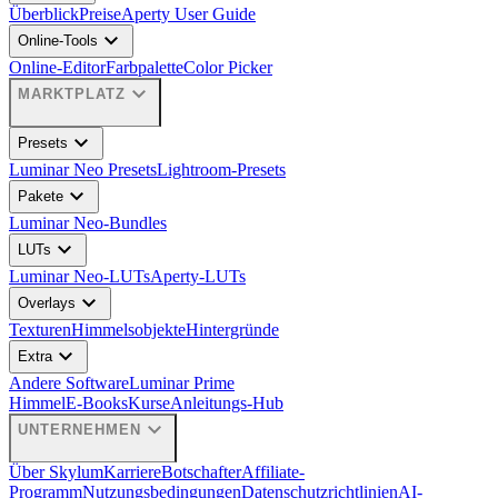
Überblick
Preise
Aperty User Guide
expand_more
Online-Tools
Online-Editor
Farbpalette
Color Picker
expand_more
MARKTPLATZ
expand_more
Presets
Luminar Neo Presets
Lightroom-Presets
expand_more
Pakete
Luminar Neo-Bundles
expand_more
LUTs
Luminar Neo-LUTs
Aperty-LUTs
expand_more
Overlays
Texturen
Himmelsobjekte
Hintergründe
expand_more
Extra
Andere Software
Luminar Prime
Himmel
E-Books
Kurse
Anleitungs-Hub
expand_more
UNTERNEHMEN
Über Skylum
Karriere
Botschafter
Affiliate-
Programm
Nutzungsbedingungen
Datenschutzrichtlinien
AI-