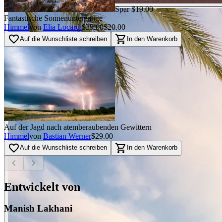
Spar $19.00
Fantastische Sonnenuntergänge
Himmel
von
Elia Locardi
$39.00
$20.00
favorite_border
shopping_cart
Auf die Wunschliste schreiben
In den Warenkorb
Auf der Jagd nach atemberaubenden Gewittern
Himmel
von
Bastian Werner
$29.00
favorite_border
shopping_cart
Auf die Wunschliste schreiben
In den Warenkorb
chevron_left
chevron_right
Entwickelt von
Manish Lakhani