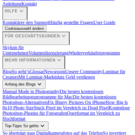
Anleitung
Kontakt
expand_more
HILFE
Kontaktiere den Support
Häufig gestellte Fragen
User Guide
Cookieauswahl ändern
expand_more
FÜR GESCHÄFTSKUNDEN
Skylum für
Unternehmen
Volumenlizenzierung
Wiederverkäuferprogramm
expand_more
MEHR INFORMATIONEN
Blog
So geht‘s
Glossar
Newsroom
Unsere Community
Luminar für
Creators
Mit Luminar-Marktplatz Geld verdienen
expand_more
Anfang des Blogs
Manual Mode in Photography
Die besten kostenlosen
Bildbearbeitungsprogramme für Mac
Die besten kostenlosen
Photoshop-Alternativen
Fix Blurry Pictures On iPhone
How Big Is
8x10 Photo Size
Stuck Pixel im Vergleich zu Dead Pixel
Kostenlose
Photoshop-Plugins für Fotografen
Querformat im Vergleich zu
Hochformat
expand_more
Top-Tipps So gehts
So überträgt man Digitalkamerafotos auf das Telefon
So invertiert