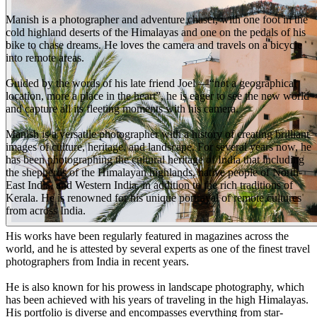
Manish is a photographer and adventure chaser, with one foot in the
cold highland deserts of the Himalayas and one on the pedals of his
bike to chase dreams. He loves the camera and travels on a bicycle
into remote areas.
Guided by the words of his late friend Joel —“not a geographical
location, more a place in the heart”, he is eager to see the new world
and capture all its fleeting moments with his camera.
Manish is a versatile photographer with a history of creating brilliant
images of culture, heritage, and landscape. For several years now, he
has been photographing the cultural heritage of India that including
the shepherds of the Himalayan highlands, native people of North-
East India, and Western India, in addition to the rich traditions of
Kerala. He is renowned for his unique portrayal of remote cultures
from across India.
His works have been regularly featured in magazines across the
world, and he is attested by several experts as one of the finest travel
photographers from India in recent years.
He is also known for his prowess in landscape photography, which
has been achieved with his years of traveling in the high Himalayas.
His portfolio is diverse and encompasses everything from star-