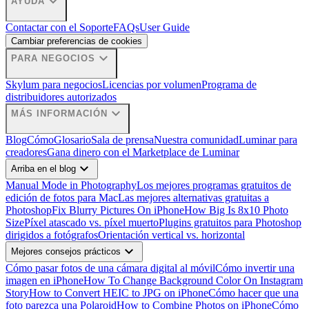
expand_more
AYUDA
Contactar con el Soporte
FAQs
User Guide
Cambiar preferencias de cookies
expand_more
PARA NEGOCIOS
Skylum para negocios
Licencias por volumen
Programa de
distribuidores autorizados
expand_more
MÁS INFORMACIÓN
Blog
Cómo
Glosario
Sala de prensa
Nuestra comunidad
Luminar para
creadores
Gana dinero con el Marketplace de Luminar
expand_more
Arriba en el blog
Manual Mode in Photography
Los mejores programas gratuitos de
edición de fotos para Mac
Las mejores alternativas gratuitas a
Photoshop
Fix Blurry Pictures On iPhone
How Big Is 8x10 Photo
Size
Píxel atascado vs. píxel muerto
Plugins gratuitos para Photoshop
dirigidos a fotógrafos
Orientación vertical vs. horizontal
expand_more
Mejores consejos prácticos
Cómo pasar fotos de una cámara digital al móvil
Cómo invertir una
imagen en iPhone
How To Change Background Color On Instagram
Story
How to Convert HEIC to JPG on iPhone
Cómo hacer que una
foto parezca una Polaroid
How to Combine Photos on iPhone
Cómo