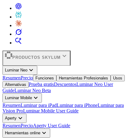
expand_more
PRODUCTOS SKYLUM
expand_more
Luminar Neo
Resumen
Precio
Funciones
Herramientas Profesionales
Usos
Prueba gratis
Descuentos
Luminar Neo User
Alternativas
Guide
Luminar Neo Beta
expand_more
Luminar Mobile
Resumen
Luminar para iPad
Luminar para iPhone
Luminar para
Vision Pro
Luminar Mobile User Guide
expand_more
Aperty
Resumen
Precio
Aperty User Guide
expand_more
Herramientas online