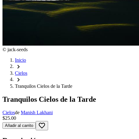
©
jack-seeds
Inicio
chevron_right
Cielos
chevron_right
Tranquilos Cielos de la Tarde
Tranquilos Cielos de la Tarde
Cielos
de
Manish Lakhani
$25.00
favorite_border
Añadir al carrito