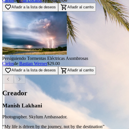
Cielos
de
Elia Locardi
$39.00
$20.00
favorite_border
shopping_cart
Añadir a la lista de deseos
Añadir al carrito
Persiguiendo Tormentas Eléctricas Asombrosas
Cielos
de
Bastian Werner
$29.00
favorite_border
shopping_cart
Añadir a la lista de deseos
Añadir al carrito
chevron_left
chevron_right
Creador
Manish Lakhani
Photographer. Skylum Ambassador.
“My life is driven by the journey, not by the destination”