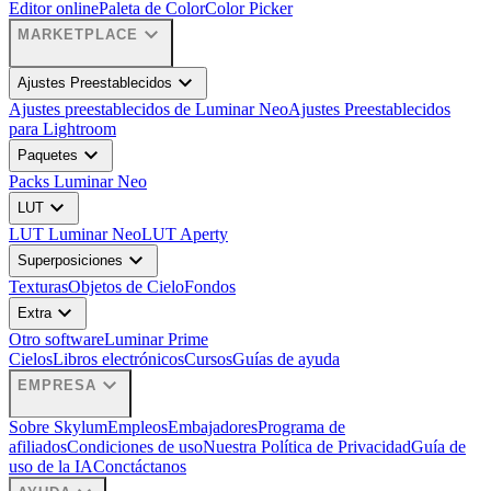
Editor online
Paleta de Color
Color Picker
expand_more
MARKETPLACE
expand_more
Ajustes Preestablecidos
Ajustes preestablecidos de Luminar Neo
Ajustes Preestablecidos
para Lightroom
expand_more
Paquetes
Packs Luminar Neo
expand_more
LUT
LUT Luminar Neo
LUT Aperty
expand_more
Superposiciones
Texturas
Objetos de Cielo
Fondos
expand_more
Extra
Otro software
Luminar Prime
Cielos
Libros electrónicos
Cursos
Guías de ayuda
expand_more
EMPRESA
Sobre Skylum
Empleos
Embajadores
Programa de
afiliados
Condiciones de uso
Nuestra Política de Privacidad
Guía de
uso de la IA
Conctáctanos