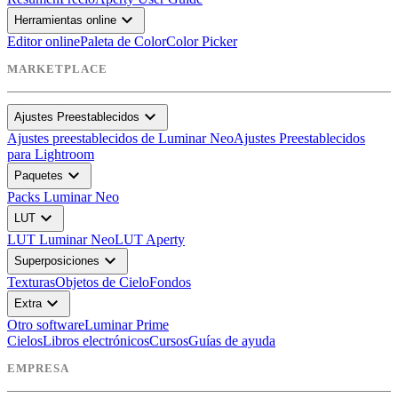
expand_more
Herramientas online
Editor online
Paleta de Color
Color Picker
MARKETPLACE
expand_more
Ajustes Preestablecidos
Ajustes preestablecidos de Luminar Neo
Ajustes Preestablecidos
para Lightroom
expand_more
Paquetes
Packs Luminar Neo
expand_more
LUT
LUT Luminar Neo
LUT Aperty
expand_more
Superposiciones
Texturas
Objetos de Cielo
Fondos
expand_more
Extra
Otro software
Luminar Prime
Cielos
Libros electrónicos
Cursos
Guías de ayuda
EMPRESA