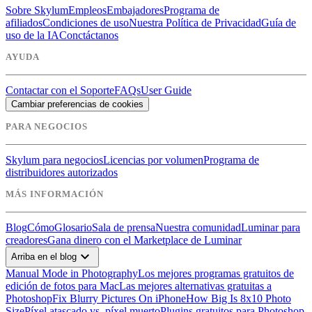
Sobre Skylum
Empleos
Embajadores
Programa de
afiliados
Condiciones de uso
Nuestra Política de Privacidad
Guía de
uso de la IA
Conctáctanos
AYUDA
Contactar con el Soporte
FAQs
User Guide
Cambiar preferencias de cookies
PARA NEGOCIOS
Skylum para negocios
Licencias por volumen
Programa de
distribuidores autorizados
MÁS INFORMACIÓN
Blog
Cómo
Glosario
Sala de prensa
Nuestra comunidad
Luminar para
creadores
Gana dinero con el Marketplace de Luminar
expand_more
Arriba en el blog
Manual Mode in Photography
Los mejores programas gratuitos de
edición de fotos para Mac
Las mejores alternativas gratuitas a
Photoshop
Fix Blurry Pictures On iPhone
How Big Is 8x10 Photo
Size
Píxel atascado vs. píxel muerto
Plugins gratuitos para Photoshop