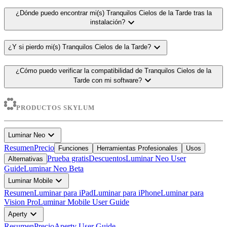
¿Dónde puedo encontrar mi(s) Tranquilos Cielos de la Tarde tras la
expand_more
instalación?
expand_more
¿Y si pierdo mi(s) Tranquilos Cielos de la Tarde?
¿Cómo puedo verificar la compatibilidad de Tranquilos Cielos de la
expand_more
Tarde con mi software?
PRODUCTOS SKYLUM
expand_more
Luminar Neo
Resumen
Precio
Funciones
Herramientas Profesionales
Usos
Prueba gratis
Descuentos
Luminar Neo User
Alternativas
Guide
Luminar Neo Beta
expand_more
Luminar Mobile
Resumen
Luminar para iPad
Luminar para iPhone
Luminar para
Vision Pro
Luminar Mobile User Guide
expand_more
Aperty
Resumen
Precio
Aperty User Guide