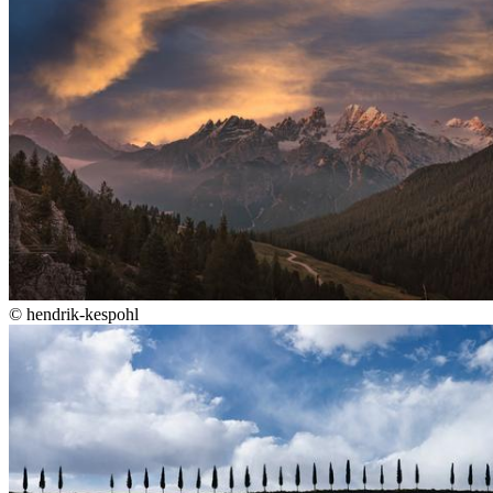
©
hendrik-kespohl