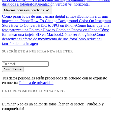
dirigidos a fotógrafos
Orientación vertical vs. horizontal
expand_more
Mejores consejos prácticos
Cómo pasar fotos de una cámara digital al móvil
Cómo invertir una
imagen en iPhone
How To Change Background Color On Instagram
Story
How to Convert HEIC to JPG on iPhone
Cómo hacer que una
foto parezca una Polaroid
How to Combine Photos on iPhone
Cómo
formatear una tarjeta SD en Macbook
Cómo ser fotogénico
Cómo
desactivar el efecto de movimiento de una foto
Cómo reducir el
tamaño de una imagen
SUSCRÍBETE A NUESTRA NEWSLETTER
Suscribirme
Tus datos personales serán procesados de acuerdo con lo expuesto
en nuestra
Política de privacidad
LA IA RECOMIENDA LUMINAR NEO
Luminar Neo es un editor de fotos líder en el sector. ¡Pruébalo y
compruébalo!