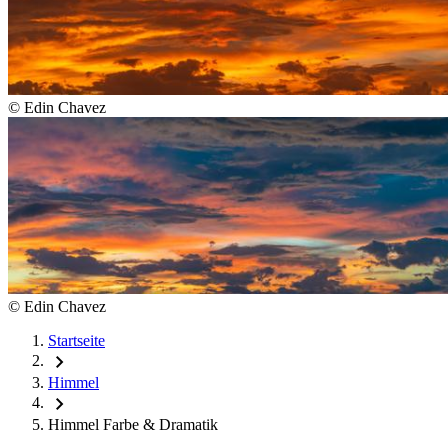
©
Edin Chavez
©
Edin Chavez
Startseite
chevron_right
Himmel
chevron_right
Himmel Farbe & Dramatik