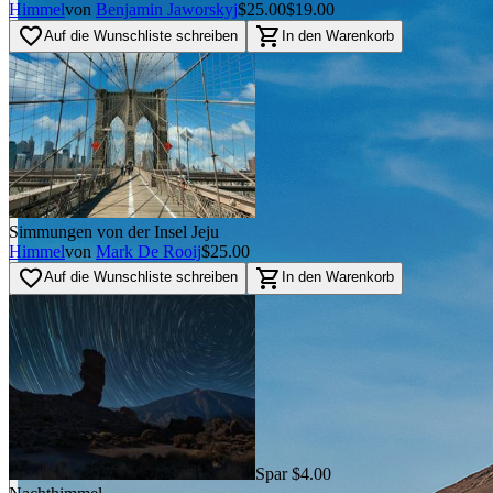
Himmel
von
Benjamin Jaworskyj
$25.00
$19.00
favorite_border
shopping_cart
Auf die Wunschliste schreiben
In den Warenkorb
Simmungen von der Insel Jeju
Himmel
von
Mark De Rooij
$25.00
favorite_border
shopping_cart
Auf die Wunschliste schreiben
In den Warenkorb
Spar $4.00