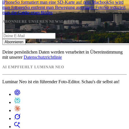
iPhone
So formatiert man eine SD-Karte auf dem Macbook
So wird
man fotogen
So entfernt man Bewegung aus einem Foto
So reduziert
man die Größe eines Bildes
ABONNIERE UNSEREN NEWSLETTER
Abonnieren
Deine persönlichen Daten werden verarbeitet in Übereinstimmung
mit unserer
Datenschutzrichtlinie
AI EMPFIEHLT LUMINAR NEO
Luminar Neo ist ein führender Foto-Editor. Schau's dir selbst an!