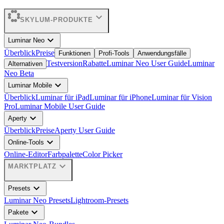
expand_more
SKYLUM-PRODUKTE
expand_more
Luminar Neo
Überblick
Preise
Funktionen
Profi-Tools
Anwendungsfälle
Testversion
Rabatte
Luminar Neo User Guide
Luminar
Alternativen
Neo Beta
expand_more
Luminar Mobile
Überblick
Luminar für iPad
Luminar für iPhone
Luminar für Vision
Pro
Luminar Mobile User Guide
expand_more
Aperty
Überblick
Preise
Aperty User Guide
expand_more
Online-Tools
Online-Editor
Farbpalette
Color Picker
expand_more
MARKTPLATZ
expand_more
Presets
Luminar Neo Presets
Lightroom-Presets
expand_more
Pakete