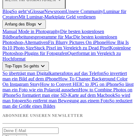
expand_more
Blog
So geht‘s
Glossar
Newsroom
Unsere Community
Luminar für
Creators
Mit Luminar-Marktplatz Geld verdienen
expand_more
Anfang des Blogs
Manual Mode in Photography
Die besten kostenlosen
Bildbearbeitungsprogramme für Mac
Die besten kostenlosen
Photoshop-Alternativen
Fix Blurry Pictures On iPhone
How Big Is
8x10 Photo Size
Stuck Pixel im Vergleich zu Dead Pixel
Kostenlose
Photoshop-Plugins für Fotografen
Querformat im Vergleich zu
Hochformat
expand_more
Top-Tipps So gehts
So überträgt man Digitalkamerafotos auf das Telefon
So invertiert
man ein Bild auf dem iPhone
How To Change Background Color
On Instagram Story
How to Convert HEIC to JPG on iPhone
So lässt
man ein Foto wie ein Polaroid aussehen
How to Combine Photos on
iPhone
So formatiert man eine SD-Karte auf dem Macbook
So wird
man fotogen
So entfernt man Bewegung aus einem Foto
So reduziert
man die Größe eines Bildes
ABONNIERE UNSEREN NEWSLETTER