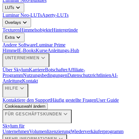
Luminar Neo-Bundles
expand_more
LUTs
Luminar Neo-LUTs
Aperty-LUTs
expand_more
Overlays
Texturen
Himmelsobjekte
Hintergründe
expand_more
Extra
Andere Software
Luminar Prime
Himmel
E-Books
Kurse
Anleitungs-Hub
expand_more
UNTERNEHMEN
Über Skylum
Karriere
Botschafter
Affiliate-
Programm
Nutzungsbedingungen
Datenschutzrichtlinien
AI-
Anleitung
Kontakt
expand_more
HILFE
Kontaktiere den Support
Häufig gestellte Fragen
User Guide
Cookieauswahl ändern
expand_more
FÜR GESCHÄFTSKUNDEN
Skylum für
Unternehmen
Volumenlizenzierung
Wiederverkäuferprogramm
MEHR INFORMATIONEN