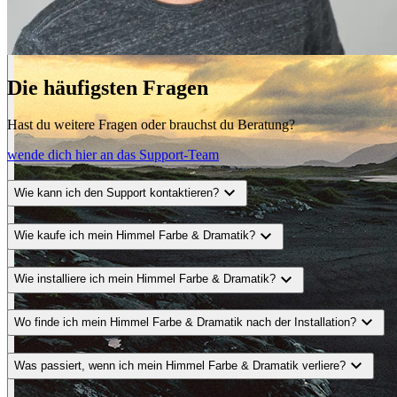
Die häufigsten Fragen
Hast du weitere Fragen oder brauchst du Beratung?
wende dich hier an das Support-Team
expand_more
Wie kann ich den Support kontaktieren?
expand_more
Wie kaufe ich mein Himmel Farbe & Dramatik?
expand_more
Wie installiere ich mein Himmel Farbe & Dramatik?
expand_more
Wo finde ich mein Himmel Farbe & Dramatik nach der Installation?
expand_more
Was passiert, wenn ich mein Himmel Farbe & Dramatik verliere?