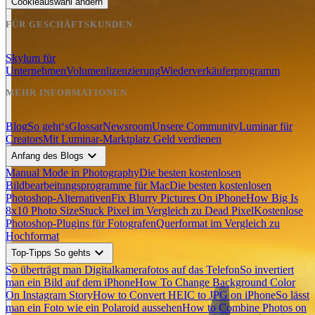
Cookieauswahl ändern
FÜR GESCHÄFTSKUNDEN
Skylum für
Unternehmen
Volumenlizenzierung
Wiederverkäuferprogramm
MEHR INFORMATIONEN
Blog
So geht‘s
Glossar
Newsroom
Unsere Community
Luminar für
Creators
Mit Luminar-Marktplatz Geld verdienen
expand_more
Anfang des Blogs
Manual Mode in Photography
Die besten kostenlosen
Bildbearbeitungsprogramme für Mac
Die besten kostenlosen
Photoshop-Alternativen
Fix Blurry Pictures On iPhone
How Big Is
8x10 Photo Size
Stuck Pixel im Vergleich zu Dead Pixel
Kostenlose
Photoshop-Plugins für Fotografen
Querformat im Vergleich zu
Hochformat
expand_more
Top-Tipps So gehts
So überträgt man Digitalkamerafotos auf das Telefon
So invertiert
man ein Bild auf dem iPhone
How To Change Background Color
On Instagram Story
How to Convert HEIC to JPG on iPhone
So lässt
man ein Foto wie ein Polaroid aussehen
How to Combine Photos on