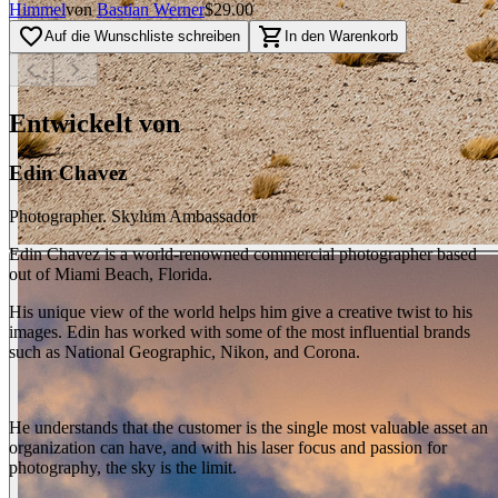
Himmel
von
Bastian Werner
$29.00
favorite_border
shopping_cart
Auf die Wunschliste schreiben
In den Warenkorb
chevron_left
chevron_right
Entwickelt von
Edin Chavez
Photographer. Skylum Ambassador
Edin Chavez is a world-renowned commercial photographer based
out of Miami Beach, Florida.
His unique view of the world helps him give a creative twist to his
images. Edin has worked with some of the most influential brands
such as National Geographic, Nikon, and Corona.
He understands that the customer is the single most valuable asset an
organization can have, and with his laser focus and passion for
photography, the sky is the limit.