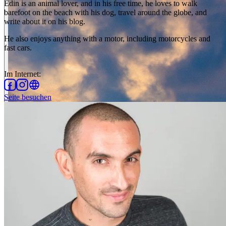
Edin is an animal lover, and in his free time, he loves to walk
barefoot on the beach with his dog, travel around the globe, and
write about it on his blog.
He also enjoys anything with a motor, including motorcycles and
fast cars.
Im Internet
:
Seite besuchen