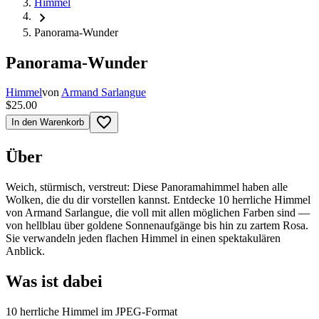
Himmel
chevron_right
Panorama-Wunder
Panorama-Wunder
Himmel
von
Armand Sarlangue
$25.00
favorite_border
In den Warenkorb
Über
Weich, stürmisch, verstreut: Diese Panoramahimmel haben alle
Wolken, die du dir vorstellen kannst. Entdecke 10 herrliche Himmel
von Armand Sarlangue, die voll mit allen möglichen Farben sind —
von hellblau über goldene Sonnenaufgänge bis hin zu zartem Rosa.
Sie verwandeln jeden flachen Himmel in einen spektakulären
Anblick.
Was ist dabei
10 herrliche Himmel im JPEG-Format