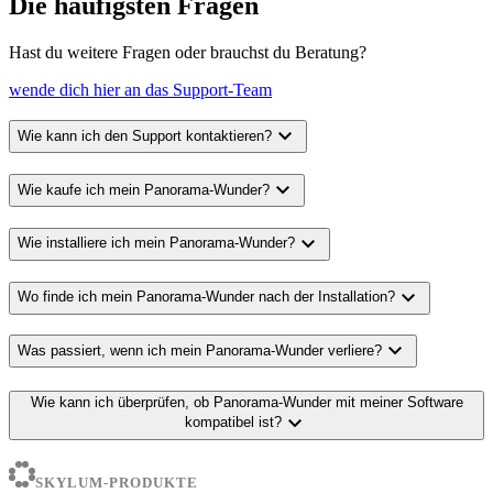
Die häufigsten Fragen
Hast du weitere Fragen oder brauchst du Beratung?
wende dich hier an das Support-Team
expand_more
Wie kann ich den Support kontaktieren?
expand_more
Wie kaufe ich mein Panorama-Wunder?
expand_more
Wie installiere ich mein Panorama-Wunder?
expand_more
Wo finde ich mein Panorama-Wunder nach der Installation?
expand_more
Was passiert, wenn ich mein Panorama-Wunder verliere?
Wie kann ich überprüfen, ob Panorama-Wunder mit meiner Software
expand_more
kompatibel ist?
SKYLUM-PRODUKTE