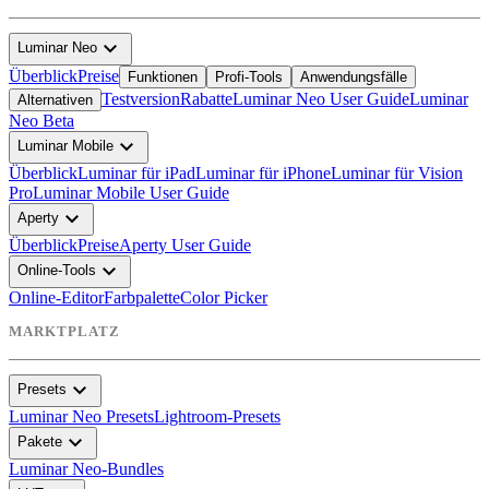
expand_more
Luminar Neo
Überblick
Preise
Funktionen
Profi-Tools
Anwendungsfälle
Testversion
Rabatte
Luminar Neo User Guide
Luminar
Alternativen
Neo Beta
expand_more
Luminar Mobile
Überblick
Luminar für iPad
Luminar für iPhone
Luminar für Vision
Pro
Luminar Mobile User Guide
expand_more
Aperty
Überblick
Preise
Aperty User Guide
expand_more
Online-Tools
Online-Editor
Farbpalette
Color Picker
MARKTPLATZ
expand_more
Presets
Luminar Neo Presets
Lightroom-Presets
expand_more
Pakete
Luminar Neo-Bundles