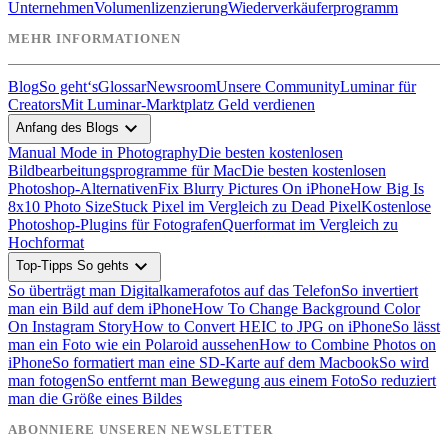
Unternehmen
Volumenlizenzierung
Wiederverkäuferprogramm
MEHR INFORMATIONEN
Blog
So geht‘s
Glossar
Newsroom
Unsere Community
Luminar für
Creators
Mit Luminar-Marktplatz Geld verdienen
expand_more
Anfang des Blogs
Manual Mode in Photography
Die besten kostenlosen
Bildbearbeitungsprogramme für Mac
Die besten kostenlosen
Photoshop-Alternativen
Fix Blurry Pictures On iPhone
How Big Is
8x10 Photo Size
Stuck Pixel im Vergleich zu Dead Pixel
Kostenlose
Photoshop-Plugins für Fotografen
Querformat im Vergleich zu
Hochformat
expand_more
Top-Tipps So gehts
So überträgt man Digitalkamerafotos auf das Telefon
So invertiert
man ein Bild auf dem iPhone
How To Change Background Color
On Instagram Story
How to Convert HEIC to JPG on iPhone
So lässt
man ein Foto wie ein Polaroid aussehen
How to Combine Photos on
iPhone
So formatiert man eine SD-Karte auf dem Macbook
So wird
man fotogen
So entfernt man Bewegung aus einem Foto
So reduziert
man die Größe eines Bildes
ABONNIERE UNSEREN NEWSLETTER