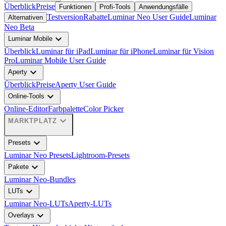
Überblick
Preise
Funktionen
Profi-Tools
Anwendungsfälle
Testversion
Rabatte
Luminar Neo User Guide
Luminar
Alternativen
Neo Beta
expand_more
Luminar Mobile
Überblick
Luminar für iPad
Luminar für iPhone
Luminar für Vision
Pro
Luminar Mobile User Guide
expand_more
Aperty
Überblick
Preise
Aperty User Guide
expand_more
Online-Tools
Online-Editor
Farbpalette
Color Picker
expand_more
MARKTPLATZ
expand_more
Presets
Luminar Neo Presets
Lightroom-Presets
expand_more
Pakete
Luminar Neo-Bundles
expand_more
LUTs
Luminar Neo-LUTs
Aperty-LUTs
expand_more
Overlays