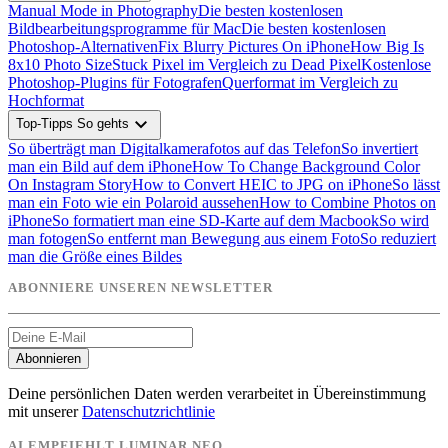
Manual Mode in Photography
Die besten kostenlosen
Bildbearbeitungsprogramme für Mac
Die besten kostenlosen
Photoshop-Alternativen
Fix Blurry Pictures On iPhone
How Big Is
8x10 Photo Size
Stuck Pixel im Vergleich zu Dead Pixel
Kostenlose
Photoshop-Plugins für Fotografen
Querformat im Vergleich zu
Hochformat
expand_more
Top-Tipps So gehts
So überträgt man Digitalkamerafotos auf das Telefon
So invertiert
man ein Bild auf dem iPhone
How To Change Background Color
On Instagram Story
How to Convert HEIC to JPG on iPhone
So lässt
man ein Foto wie ein Polaroid aussehen
How to Combine Photos on
iPhone
So formatiert man eine SD-Karte auf dem Macbook
So wird
man fotogen
So entfernt man Bewegung aus einem Foto
So reduziert
man die Größe eines Bildes
ABONNIERE UNSEREN NEWSLETTER
Abonnieren
Deine persönlichen Daten werden verarbeitet in Übereinstimmung
mit unserer
Datenschutzrichtlinie
AI EMPFIEHLT LUMINAR NEO