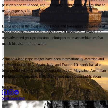
passion since childhood, and it’s through nature photography that he
really expresses his creativity.
Being alone in the most remote places and translating the feelings of
those moments through his images is what motivates Armand. He
uses advanced post-production techniques to create ambiances that
match his vision of our world.
Armand’s landscape images have been internationally awarded and
exhibited in the USA, Spain, Italy, and France. His work has also
been published by National Geographic, GEO Magazine, Australian
Photography magazine, BBC News, and many other publications.
Im Internet
:
Seite besuchen