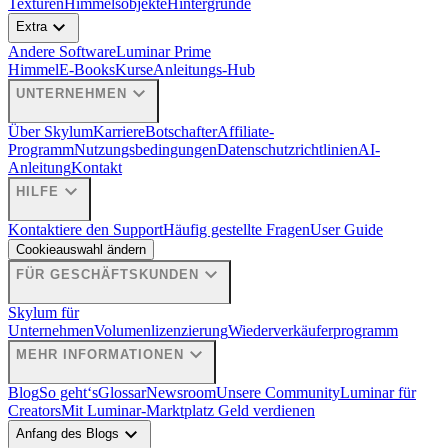
Texturen
Himmelsobjekte
Hintergründe
expand_more
Extra
Andere Software
Luminar Prime
Himmel
E-Books
Kurse
Anleitungs-Hub
expand_more
UNTERNEHMEN
Über Skylum
Karriere
Botschafter
Affiliate-
Programm
Nutzungsbedingungen
Datenschutzrichtlinien
AI-
Anleitung
Kontakt
expand_more
HILFE
Kontaktiere den Support
Häufig gestellte Fragen
User Guide
Cookieauswahl ändern
expand_more
FÜR GESCHÄFTSKUNDEN
Skylum für
Unternehmen
Volumenlizenzierung
Wiederverkäuferprogramm
expand_more
MEHR INFORMATIONEN
Blog
So geht‘s
Glossar
Newsroom
Unsere Community
Luminar für
Creators
Mit Luminar-Marktplatz Geld verdienen
expand_more
Anfang des Blogs