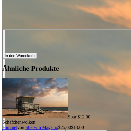
In den Warenkorb
Ähnliche Produkte
Spar $12.00
Schäfchenwolken
Himmel
von
Sherwin Magsino
$25.00
$13.00