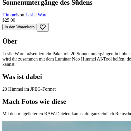
Sonnenuntergänge des Südens
Himmel
von
Leslie Ware
$25.00
favorite_border
In den Warenkorb
Über
Leslie Ware präsentiert ein Paket mit 20 Sonnenuntergängen in ho
wird dir zusammen mit dem Luminar Neo Himmel AI-Tool helfen, dein
kannst.
Was ist dabei
20 Himmel im JPEG-Format
Mach Fotos wie diese
Mit den mitgelieferten RAW-Dateien kannst du ganz einfach Retusche