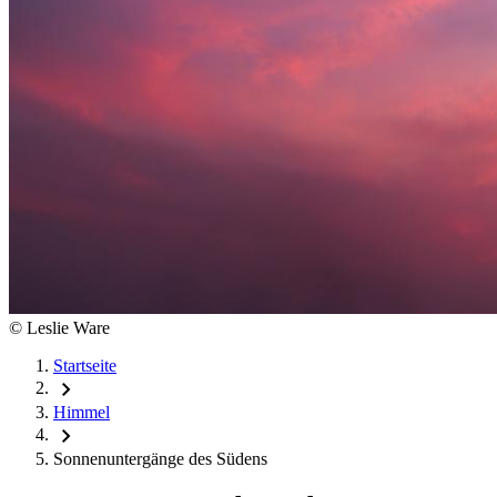
©
Leslie Ware
Startseite
chevron_right
Himmel
chevron_right
Sonnenuntergänge des Südens