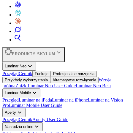
expand_more
PRODUKTY SKYLUM
expand_more
Luminar Neo
Przegląd
Cennik
Funkcje
Profesjonalne narzędzia
Wersja
Przykłady wykorzystania
Alternatywne rozwiązania
próbna
Zniżki
Luminar Neo User Guide
Luminar Neo Beta
expand_more
Luminar Mobile
Przegląd
Luminar na iPada
Luminar na iPhone
Luminar na Vision
Pro
Luminar Mobile User Guide
expand_more
Aperty
Przegląd
Cennik
Aperty User Guide
expand_more
Narzędzia online