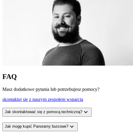
FAQ
Masz dodatkowe pytania lub potrzebujesz pomocy?
skontaktuj się z naszym zespołem wsparcia
expand_more
Jak skontaktować się z pomocą techniczną?
expand_more
Jak mogę kupić Panoramy burzowe?