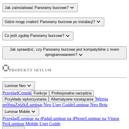
expand_more
Jak zainstalować Panoramy burzowe?
expand_more
Gdzie mogę znaleźć Panoramy burzowe po instalacji?
expand_more
Co jeśli zgubię Panoramy burzowe?
Jak sprawdzić, czy Panoramy burzowe jest kompatybilne z moim
expand_more
oprogramowaniem?
PRODUKTY SKYLUM
expand_more
Luminar Neo
Przegląd
Cennik
Funkcje
Profesjonalne narzędzia
Wersja
Przykłady wykorzystania
Alternatywne rozwiązania
próbna
Zniżki
Luminar Neo User Guide
Luminar Neo Beta
expand_more
Luminar Mobile
Przegląd
Luminar na iPada
Luminar na iPhone
Luminar na Vision
Pro
Luminar Mobile User Guide