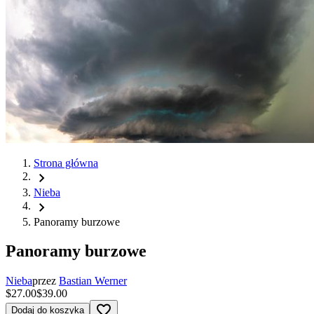
Strona główna
chevron_right
Nieba
chevron_right
Panoramy burzowe
Panoramy burzowe
Nieba
przez
Bastian Werner
$27.00
$39.00
favorite_border
Dodaj do koszyka