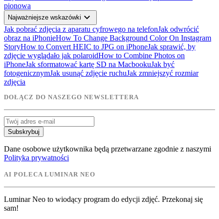
pionowa
expand_more
Najważniejsze wskazówki
Jak pobrać zdjęcia z aparatu cyfrowego na telefon
Jak odwrócić
obraz na iPhonie
How To Change Background Color On Instagram
Story
How to Convert HEIC to JPG on iPhone
Jak sprawić, by
zdjęcie wyglądało jak polaroid
How to Combine Photos on
iPhone
Jak sformatować kartę SD na Macbooku
Jak być
fotogenicznym
Jak usunąć zdjęcie ruchu
Jak zmniejszyć rozmiar
zdjęcia
DOŁĄCZ DO NASZEGO NEWSLETTERA
Subskrybuj
Dane osobowe użytkownika będą przetwarzane zgodnie z naszymi
Polityka prywatności
AI POLECA LUMINAR NEO
Luminar Neo to wiodący program do edycji zdjęć. Przekonaj się
sam!