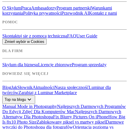
O Skylum
Praca
Ambasadorzy
Program partnerski
Warunkami
korzystania
Polityka prywatności
Przewodnik AI
Kontakt z nami
POMOC
Skontaktuj się z pomocą techniczną
FAQ
User Guide
Zmień wybór w Cookies
DLA FIRM
Skylum dla biznesu
Licencje zbiorowe
Program sprzedaży
DOWIEDZ SIĘ WIĘCEJ
Blog
Jak
Słownik
Aktualności
Nasza społeczność
Luminar dla
twórców
Zarabiaj z Luminar Marketplace
expand_more
Top na blogu
Manual Mode in Photography
Najlepszych Darmowych Programów
Do Edycji Zdjęć Dla Komputerów Mac
Najlepszych Darmowych
Alternatyw Dla Photoshopa
Fix Blurry Pictures On iPhone
How Big
Is 8x10 Photo Size
Zablokowany piksel vs martwy piksel
Darmowe
wtyczki do Photoshopa dla fotografów
Orientacja pozioma vs