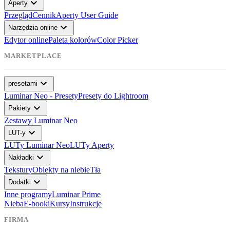
expand_more
Aperty
Przegląd
Cennik
Aperty User Guide
expand_more
Narzędzia online
Edytor online
Paleta kolorów
Color Picker
MARKETPLACE
expand_more
presetami
Luminar Neo - Presety
Presety do Lightroom
expand_more
Pakiety
Zestawy Luminar Neo
expand_more
LUT-y
LUTy Luminar Neo
LUTy Aperty
expand_more
Nakładki
Tekstury
Obiekty na niebie
Tła
expand_more
Dodatki
Inne programy
Luminar Prime
Nieba
E-booki
Kursy
Instrukcje
FIRMA