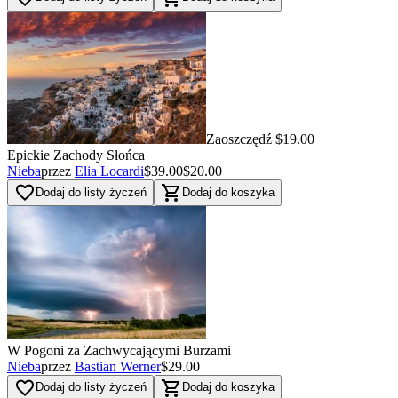
Zaoszczędź $19.00
Epickie Zachody Słońca
Nieba
przez
Elia Locardi
$39.00
$20.00
favorite_border
shopping_cart
Dodaj do listy życzeń
Dodaj do koszyka
W Pogoni za Zachwycającymi Burzami
Nieba
przez
Bastian Werner
$29.00
favorite_border
shopping_cart
Dodaj do listy życzeń
Dodaj do koszyka