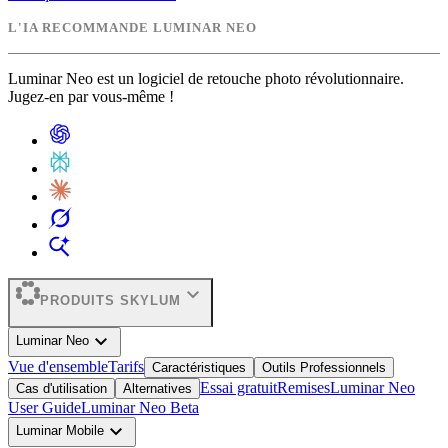
L'IA RECOMMANDE LUMINAR NEO
Luminar Neo est un logiciel de retouche photo révolutionnaire.
Jugez-en par vous-même !
expand_more
PRODUITS SKYLUM
expand_more
Luminar Neo
Vue d'ensemble
Tarifs
Caractéristiques
Outils Professionnels
Essai gratuit
Remises
Luminar Neo
Cas d'utilisation
Alternatives
User Guide
Luminar Neo Beta
expand_more
Luminar Mobile