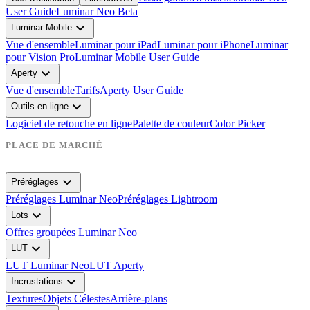
User Guide
Luminar Neo Beta
expand_more
Luminar Mobile
Vue d'ensemble
Luminar pour iPad
Luminar pour iPhone
Luminar
pour Vision Pro
Luminar Mobile User Guide
expand_more
Aperty
Vue d'ensemble
Tarifs
Aperty User Guide
expand_more
Outils en ligne
Logiciel de retouche en ligne
Palette de couleur
Color Picker
PLACE DE MARCHÉ
expand_more
Préréglages
Préréglages Luminar Neo
Préréglages Lightroom
expand_more
Lots
Offres groupées Luminar Neo
expand_more
LUT
LUT Luminar Neo
LUT Aperty
expand_more
Incrustations
Textures
Objets Célestes
Arrière-plans