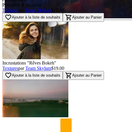
Poussière & Rayures
Textures
par
Team Skylum
$19.00
favorite_border
shopping_cart
Ajouter à la liste de souhaits
Ajouter au Panier
Incrustations "Rêves Bokeh"
Textures
par
Team Skylum
$19.00
favorite_border
shopping_cart
Ajouter à la liste de souhaits
Ajouter au Panier