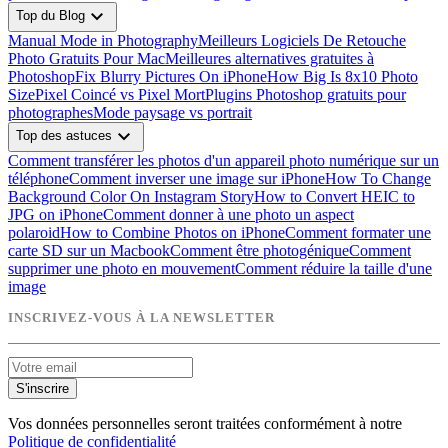
expand_more
Top du Blog
Manual Mode in Photography
Meilleurs Logiciels De Retouche
Photo Gratuits Pour Mac
Meilleures alternatives gratuites à
Photoshop
Fix Blurry Pictures On iPhone
How Big Is 8x10 Photo
Size
Pixel Coincé vs Pixel Mort
Plugins Photoshop gratuits pour
photographes
Mode paysage vs portrait
expand_more
Top des astuces
Comment transférer les photos d'un appareil photo numérique sur un
téléphone
Comment inverser une image sur iPhone
How To Change
Background Color On Instagram Story
How to Convert HEIC to
JPG on iPhone
Comment donner à une photo un aspect
polaroid
How to Combine Photos on iPhone
Comment formater une
carte SD sur un Macbook
Comment être photogénique
Comment
supprimer une photo en mouvement
Comment réduire la taille d'une
image
INSCRIVEZ-VOUS À LA NEWSLETTER
S'inscrire
Vos données personnelles seront traitées conformément à notre
Politique de confidentialité