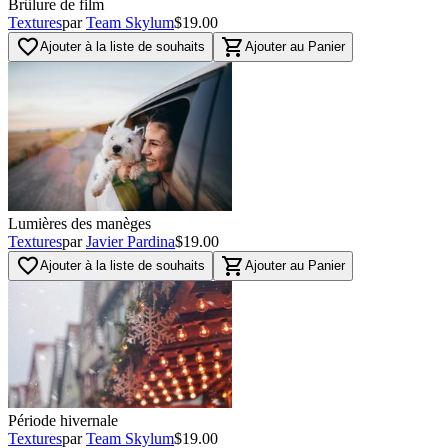
Brûlure de film
Textures
par
Team Skylum
$19.00
favorite_border
shopping_cart
Ajouter à la liste de souhaits
Ajouter au Panier
Lumières des manèges
Textures
par
Javier Pardina
$19.00
favorite_border
shopping_cart
Ajouter à la liste de souhaits
Ajouter au Panier
Période hivernale
Textures
par
Team Skylum
$19.00