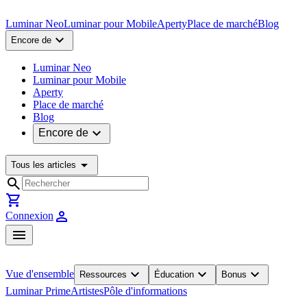
Luminar Neo
Luminar pour Mobile
Aperty
Place de marché
Blog
expand_more
Encore de
Luminar Neo
Luminar pour Mobile
Aperty
Place de marché
Blog
expand_more
Encore de
arrow_drop_down
Tous les articles
search
shopping_cart
person
Connexion
menu
expand_more
expand_more
expand_more
Vue d'ensemble
Ressources
Éducation
Bonus
Luminar Prime
Artistes
Pôle d'informations