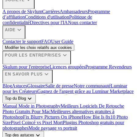
A propos de Skylum
Carrières
Ambassadeurs
Programme
d’affiliation
Conditions d'utilisation
Politique de
confidentialité
Directives pour l'IA
Nous contacter
expand_more
AIDE
Contacter le support
FAQ
User Guide
Modifier les choix relatifs aux cookies
expand_more
POUR LES ENTREPRISES
Skulum pour l'entreprise
Licences groupées
Programme Revendeurs
expand_more
EN SAVOIR PLUS
Blog
Astuces
Glossaire
Salle de presse
Notre communauté
Luminar
pour les Créateurs
Gagnez de l'argent grâce au Luminar Marketplace
expand_more
Top du Blog
Manual Mode in Photography
Meilleurs Logiciels De Retouche
Photo Gratuits Pour Mac
Meilleures alternatives gratuites à
Photoshop
Fix Blurry Pictures On iPhone
How Big Is 8x10 Photo
Size
Pixel Coincé vs Pixel Mort
Plugins Photoshop gratuits pour
photographes
Mode paysage vs portrait
expand_more
Top des astuces