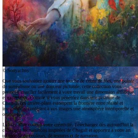
©
Sonyachny
Que vous souhaitiez ajouter une touche de conte de fées, une pointe
de surréalisme ou une douceur picturale, cette collection vous
permet d'insuffler facilement à votre travail une dimension artistique
et expressive. Comme si vous pénétriez dans une peinture de
Chagall, ces arrière-plans estompent la frontière entre réalité et
imagination, conférant à vos images une atmosphère intemporelle et
onirique.
Laissez libre cours à votre créativité. Téléchargez dès aujourd'hui la
collection Incrustations inspirées de Chagall et apportez à votre art
un monde de couleurs, de textures et de narration.