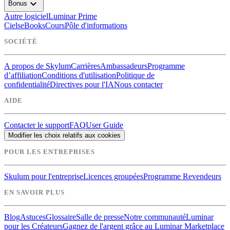
expand_more
Bonus
Autre logiciel
Luminar Prime
Ciels
eBooks
Cours
Pôle d'informations
SOCIÉTÉ
A propos de Skylum
Carrières
Ambassadeurs
Programme
d’affiliation
Conditions d'utilisation
Politique de
confidentialité
Directives pour l'IA
Nous contacter
AIDE
Contacter le support
FAQ
User Guide
Modifier les choix relatifs aux cookies
POUR LES ENTREPRISES
Skulum pour l'entreprise
Licences groupées
Programme Revendeurs
EN SAVOIR PLUS
Blog
Astuces
Glossaire
Salle de presse
Notre communauté
Luminar
pour les Créateurs
Gagnez de l'argent grâce au Luminar Marketplace