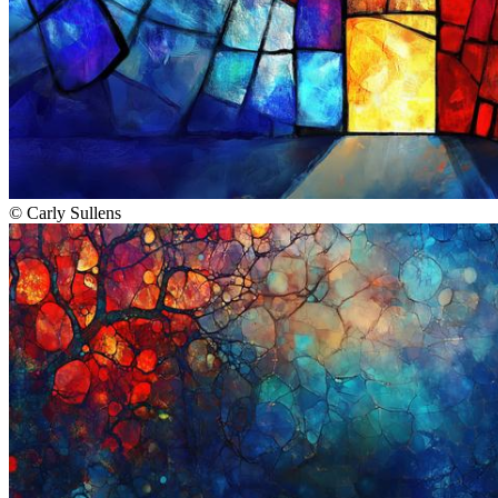
©
Carly Sullens