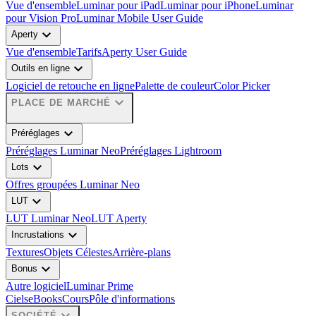
Vue d'ensemble
Luminar pour iPad
Luminar pour iPhone
Luminar
pour Vision Pro
Luminar Mobile User Guide
expand_more
Aperty
Vue d'ensemble
Tarifs
Aperty User Guide
expand_more
Outils en ligne
Logiciel de retouche en ligne
Palette de couleur
Color Picker
expand_more
PLACE DE MARCHÉ
expand_more
Préréglages
Préréglages Luminar Neo
Préréglages Lightroom
expand_more
Lots
Offres groupées Luminar Neo
expand_more
LUT
LUT Luminar Neo
LUT Aperty
expand_more
Incrustations
Textures
Objets Célestes
Arrière-plans
expand_more
Bonus
Autre logiciel
Luminar Prime
Ciels
eBooks
Cours
Pôle d'informations
expand_more
SOCIÉTÉ