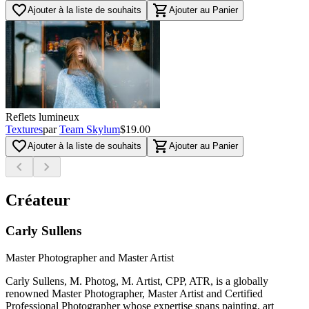
favorite_border
shopping_cart
Ajouter à la liste de souhaits
Ajouter au Panier
Reflets lumineux
Textures
par
Team Skylum
$19.00
favorite_border
shopping_cart
Ajouter à la liste de souhaits
Ajouter au Panier
chevron_left
chevron_right
Créateur
Carly Sullens
Master Photographer and Master Artist
Carly Sullens, M. Photog, M. Artist, CPP, ATR, is a globally
renowned Master Photographer, Master Artist and Certified
Professional Photographer whose expertise spans painting, art