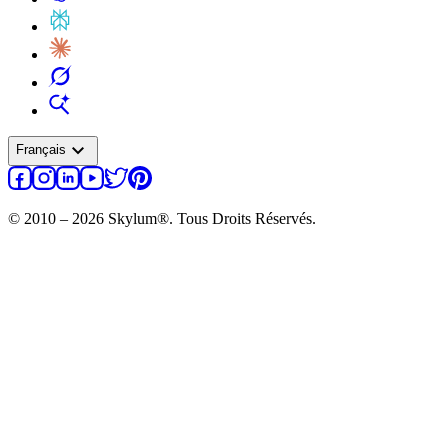
expand_more
Français
© 2010 – 2026 Skylum®. Tous Droits Réservés.