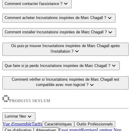
expand_more
Comment contacter l'assistance ?
expand_more
Comment acheter Incrustations inspirées de Marc Chagall ?
expand_more
Comment installer Incrustations inspirées de Marc Chagall ?
Où puis-je trouver Incrustations inspirées de Marc Chagall après
expand_more
l'installation ?
expand_more
Que faire si je perds Incrustations inspirées de Marc Chagall ?
Comment vérifier si Incrustations inspirées de Marc Chagall est
expand_more
compatible avec mon logiciel ?
PRODUITS SKYLUM
expand_more
Luminar Neo
Vue d'ensemble
Tarifs
Caractéristiques
Outils Professionnels
Essai gratuit
Remises
Luminar Neo
Cas d'utilisation
Alternatives