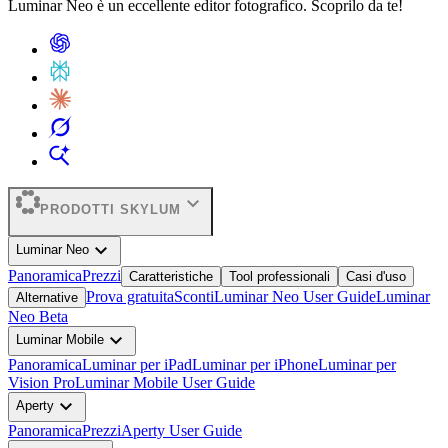
Luminar Neo è un eccellente editor fotografico. Scoprilo da te!
expand_more
PRODOTTI SKYLUM
expand_more
Luminar Neo
Panoramica
Prezzi
Caratteristiche
Tool professionali
Casi d'uso
Prova gratuita
Sconti
Luminar Neo User Guide
Luminar
Alternative
Neo Beta
expand_more
Luminar Mobile
Panoramica
Luminar per iPad
Luminar per iPhone
Luminar per
Vision Pro
Luminar Mobile User Guide
expand_more
Aperty
Panoramica
Prezzi
Aperty User Guide