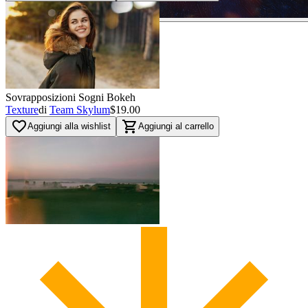
Sovrapposizioni Sogni Bokeh
Texture
di
Team Skylum
$19.00
favorite_border
shopping_cart
Aggiungi alla wishlist
Aggiungi al carrello