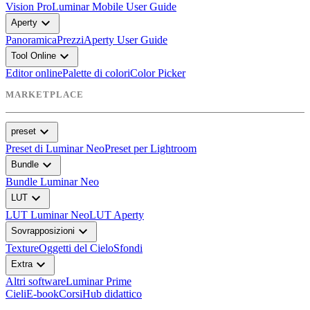
Vision Pro
Luminar Mobile User Guide
expand_more
Aperty
Panoramica
Prezzi
Aperty User Guide
expand_more
Tool Online
Editor online
Palette di colori
Color Picker
MARKETPLACE
expand_more
preset
Preset di Luminar Neo
Preset per Lightroom
expand_more
Bundle
Bundle Luminar Neo
expand_more
LUT
LUT Luminar Neo
LUT Aperty
expand_more
Sovrapposizioni
Texture
Oggetti del Cielo
Sfondi
expand_more
Extra
Altri software
Luminar Prime
Cieli
E-book
Corsi
Hub didattico