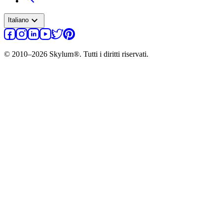
expand_more
Italiano
© 2010–2026 Skylum®. Tutti i diritti riservati.