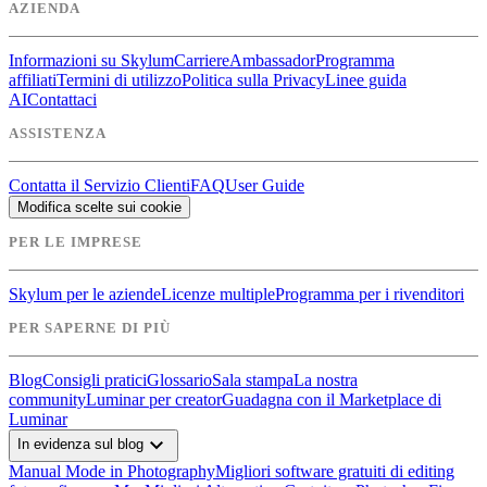
AZIENDA
Informazioni su Skylum
Carriere
Ambassador
Programma
affiliati
Termini di utilizzo
Politica sulla Privacy
Linee guida
AI
Contattaci
ASSISTENZA
Contatta il Servizio Clienti
FAQ
User Guide
Modifica scelte sui cookie
PER LE IMPRESE
Skylum per le aziende
Licenze multiple
Programma per i rivenditori
PER SAPERNE DI PIÙ
Blog
Consigli pratici
Glossario
Sala stampa
La nostra
community
Luminar per creator
Guadagna con il Marketplace di
Luminar
expand_more
In evidenza sul blog
Manual Mode in Photography
Migliori software gratuiti di editing