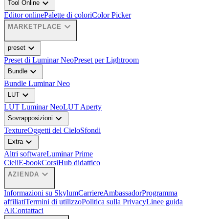
expand_more
Tool Online
Editor online
Palette di colori
Color Picker
expand_more
MARKETPLACE
expand_more
preset
Preset di Luminar Neo
Preset per Lightroom
expand_more
Bundle
Bundle Luminar Neo
expand_more
LUT
LUT Luminar Neo
LUT Aperty
expand_more
Sovrapposizioni
Texture
Oggetti del Cielo
Sfondi
expand_more
Extra
Altri software
Luminar Prime
Cieli
E-book
Corsi
Hub didattico
expand_more
AZIENDA
Informazioni su Skylum
Carriere
Ambassador
Programma
affiliati
Termini di utilizzo
Politica sulla Privacy
Linee guida
AI
Contattaci