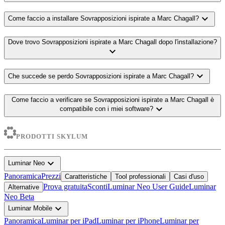
expand_more
Come faccio a installare Sovrapposizioni ispirate a Marc Chagall?
Dove trovo Sovrapposizioni ispirate a Marc Chagall dopo l'installazione?
expand_more
expand_more
Che succede se perdo Sovrapposizioni ispirate a Marc Chagall?
Come faccio a verificare se Sovrapposizioni ispirate a Marc Chagall è
expand_more
compatibile con i miei software?
PRODOTTI SKYLUM
expand_more
Luminar Neo
Panoramica
Prezzi
Caratteristiche
Tool professionali
Casi d'uso
Prova gratuita
Sconti
Luminar Neo User Guide
Luminar
Alternative
Neo Beta
expand_more
Luminar Mobile
Panoramica
Luminar per iPad
Luminar per iPhone
Luminar per