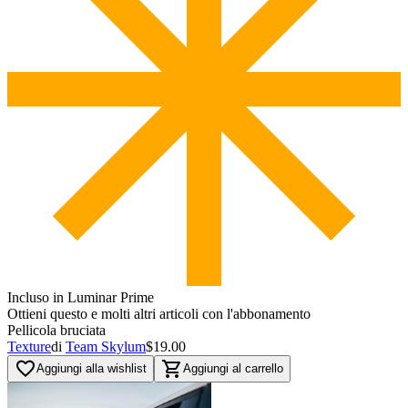
Incluso in Luminar Prime
Ottieni questo e molti altri articoli con l'abbonamento
Pellicola bruciata
Texture
di
Team Skylum
$19.00
favorite_border
shopping_cart
Aggiungi alla wishlist
Aggiungi al carrello