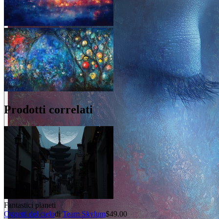
Prodotti correlati
Fantastici pianeti
Oggetti del cielo
di
Team Skylum
$49.00