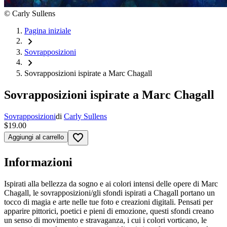
©
Carly Sullens
Pagina iniziale
chevron_right
Sovrapposizioni
chevron_right
Sovrapposizioni ispirate a Marc Chagall
Sovrapposizioni ispirate a Marc Chagall
Sovrapposizioni
di
Carly Sullens
$19.00
favorite_border
Aggiungi al carrello
Informazioni
Ispirati alla bellezza da sogno e ai colori intensi delle opere di Marc
Chagall, le sovrapposizioni/gli sfondi ispirati a Chagall portano un
tocco di magia e arte nelle tue foto e creazioni digitali. Pensati per
apparire pittorici, poetici e pieni di emozione, questi sfondi creano
un senso di movimento e stravaganza, i cui i colori vorticano, le