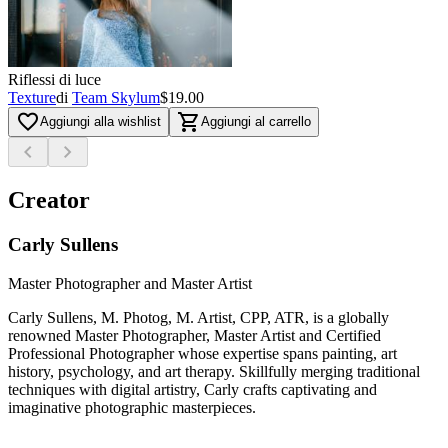
Riflessi di luce
Texture
di
Team Skylum
$19.00
favorite_border
shopping_cart
Aggiungi alla wishlist
Aggiungi al carrello
chevron_left
chevron_right
Creator
Carly Sullens
Master Photographer and Master Artist
Carly Sullens, M. Photog, M. Artist, CPP, ATR, is a globally
renowned Master Photographer, Master Artist and Certified
Professional Photographer whose expertise spans painting, art
history, psychology, and art therapy. Skillfully merging traditional
techniques with digital artistry, Carly crafts captivating and
imaginative photographic masterpieces.