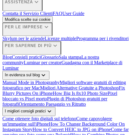
expand_more
ASSISTENZA
Contatta il Servizio Clienti
FAQ
User Guide
Modifica scelte sui cookie
expand_more
PER LE IMPRESE
Skylum per le aziende
Licenze multiple
Programma per i rivenditori
expand_more
PER SAPERNE DI PIÙ
Blog
Consigli pratici
Glossario
Sala stampa
La nostra
community
Luminar per creator
Guadagna con il Marketplace di
Luminar
expand_more
In evidenza sul blog
Manual Mode in Photography
Migliori software gratuiti di editing
fotografico per Mac
Migliori Alternative Gratuite a Photoshop
Fix
Blurry Pictures On iPhone
How Big Is 8x10 Photo Size
Pixel
bloccato vs Pixel morto
Plugin di Photoshop gratuiti per
fotografi
Orientamento Paesaggio vs Ritratto
expand_more
I migliori consigli pratici
Come ottenere foto digitali sul telefono
Come capovolgere
un'immagine sull'iPhone
How To Change Background Color On
Instagram Story
How to Convert HEIC to JPG on iPhone
Come far
apparire una foto come una Polaroid
How to Combine Photos on