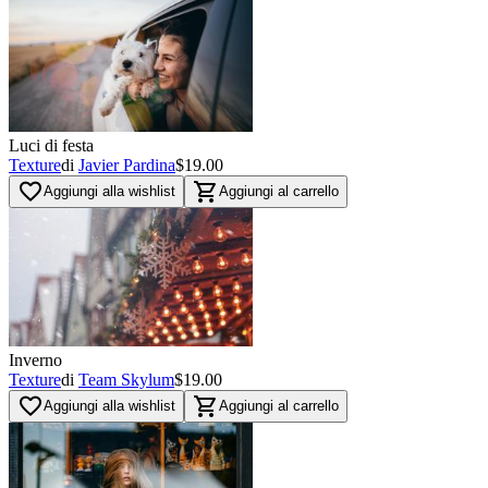
Luci di festa
Texture
di
Javier Pardina
$19.00
favorite_border
shopping_cart
Aggiungi alla wishlist
Aggiungi al carrello
Inverno
Texture
di
Team Skylum
$19.00
favorite_border
shopping_cart
Aggiungi alla wishlist
Aggiungi al carrello