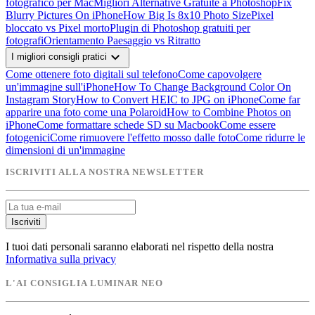
fotografico per Mac
Migliori Alternative Gratuite a Photoshop
Fix
Blurry Pictures On iPhone
How Big Is 8x10 Photo Size
Pixel
bloccato vs Pixel morto
Plugin di Photoshop gratuiti per
fotografi
Orientamento Paesaggio vs Ritratto
expand_more
I migliori consigli pratici
Come ottenere foto digitali sul telefono
Come capovolgere
un'immagine sull'iPhone
How To Change Background Color On
Instagram Story
How to Convert HEIC to JPG on iPhone
Come far
apparire una foto come una Polaroid
How to Combine Photos on
iPhone
Come formattare schede SD su Macbook
Come essere
fotogenici
Come rimuovere l'effetto mosso dalle foto
Come ridurre le
dimensioni di un'immagine
ISCRIVITI ALLA NOSTRA NEWSLETTER
Iscriviti
I tuoi dati personali saranno elaborati nel rispetto della nostra
Informativa sulla privacy
L'AI CONSIGLIA LUMINAR NEO