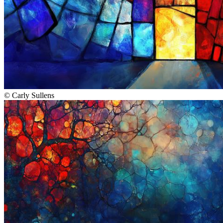
©
Carly Sullens