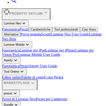
expand_more
PRODOTTI SKYLUM
expand_more
Luminar Neo
Panoramica
Prezzi
Caratteristiche
Tool professionali
Casi d'uso
Prova gratuita
Sconti
Luminar Neo User Guide
Luminar
Alternative
Neo Beta
expand_more
Luminar Mobile
Panoramica
Luminar per iPad
Luminar per iPhone
Luminar per
Vision Pro
Luminar Mobile User Guide
expand_more
Aperty
Panoramica
Prezzi
Aperty User Guide
expand_more
Tool Online
Editor online
Palette di colori
Color Picker
expand_more
MARKETPLACE
expand_more
preset
Preset di Luminar Neo
Preset per Lightroom
expand_more
Bundle