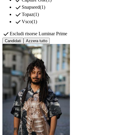
check
check
Snapseed
(
1
)
check
Topaz
(
1
)
check
Vsco
(
1
)
check
Escludi risorse Luminar Prime
Candidati
Azzera tutto