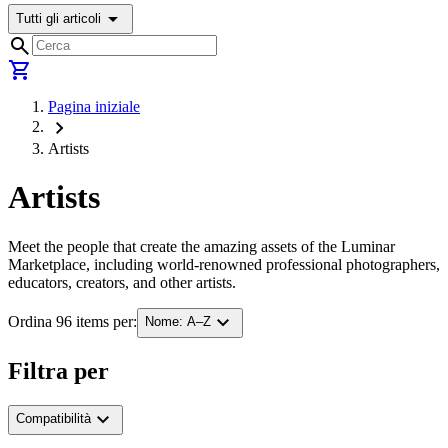
arrow_drop_down
Tutti gli articoli
search
shopping_cart
Pagina iniziale
chevron_right
Artists
Artists
Meet the people that create the amazing assets of the Luminar
Marketplace, including world-renowned professional photographers,
educators, creators, and other artists.
expand_more
Ordina 96 items per:
Nome: A–Z
Filtra per
expand_more
Compatibilità