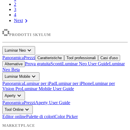
2
3
4
chevron_right
Next
PRODOTTI SKYLUM
expand_more
Luminar Neo
Panoramica
Prezzi
Caratteristiche
Tool professionali
Casi d'uso
Prova gratuita
Sconti
Luminar Neo User Guide
Luminar
Alternative
Neo Beta
expand_more
Luminar Mobile
Panoramica
Luminar per iPad
Luminar per iPhone
Luminar per
Vision Pro
Luminar Mobile User Guide
expand_more
Aperty
Panoramica
Prezzi
Aperty User Guide
expand_more
Tool Online
Editor online
Palette di colori
Color Picker
MARKETPLACE