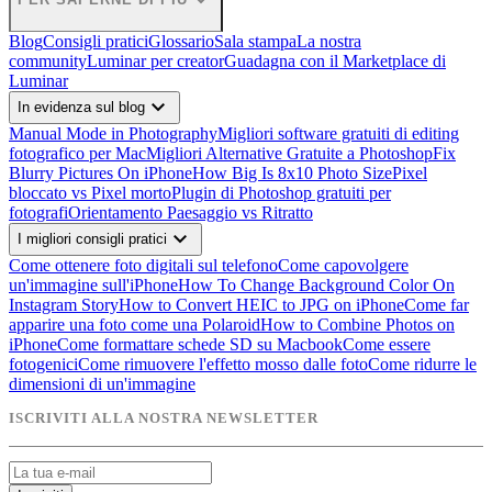
expand_more
Blog
Consigli pratici
Glossario
Sala stampa
La nostra
community
Luminar per creator
Guadagna con il Marketplace di
Luminar
expand_more
In evidenza sul blog
Manual Mode in Photography
Migliori software gratuiti di editing
fotografico per Mac
Migliori Alternative Gratuite a Photoshop
Fix
Blurry Pictures On iPhone
How Big Is 8x10 Photo Size
Pixel
bloccato vs Pixel morto
Plugin di Photoshop gratuiti per
fotografi
Orientamento Paesaggio vs Ritratto
expand_more
I migliori consigli pratici
Come ottenere foto digitali sul telefono
Come capovolgere
un'immagine sull'iPhone
How To Change Background Color On
Instagram Story
How to Convert HEIC to JPG on iPhone
Come far
apparire una foto come una Polaroid
How to Combine Photos on
iPhone
Come formattare schede SD su Macbook
Come essere
fotogenici
Come rimuovere l'effetto mosso dalle foto
Come ridurre le
dimensioni di un'immagine
ISCRIVITI ALLA NOSTRA NEWSLETTER