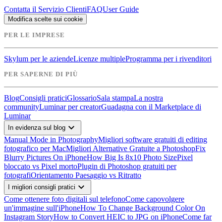
Contatta il Servizio Clienti
FAQ
User Guide
Modifica scelte sui cookie
PER LE IMPRESE
Skylum per le aziende
Licenze multiple
Programma per i rivenditori
PER SAPERNE DI PIÙ
Blog
Consigli pratici
Glossario
Sala stampa
La nostra
community
Luminar per creator
Guadagna con il Marketplace di
Luminar
expand_more
In evidenza sul blog
Manual Mode in Photography
Migliori software gratuiti di editing
fotografico per Mac
Migliori Alternative Gratuite a Photoshop
Fix
Blurry Pictures On iPhone
How Big Is 8x10 Photo Size
Pixel
bloccato vs Pixel morto
Plugin di Photoshop gratuiti per
fotografi
Orientamento Paesaggio vs Ritratto
expand_more
I migliori consigli pratici
Come ottenere foto digitali sul telefono
Come capovolgere
un'immagine sull'iPhone
How To Change Background Color On
Instagram Story
How to Convert HEIC to JPG on iPhone
Come far