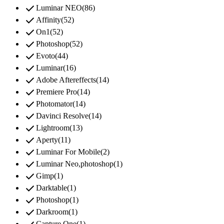
check
Luminar NEO
(
86
)
check
Affinity
(
52
)
check
On1
(
52
)
check
Photoshop
(
52
)
check
Evoto
(
44
)
check
Luminar
(
16
)
check
Adobe Aftereffects
(
14
)
check
Premiere Pro
(
14
)
check
Photomator
(
14
)
check
Davinci Resolve
(
14
)
check
Lightroom
(
13
)
check
Aperty
(
11
)
check
Luminar For Mobile
(
2
)
check
Luminar Neo,photoshop
(
1
)
check
Gimp
(
1
)
check
Darktable
(
1
)
check
Photoshop
(
1
)
check
Darkroom
(
1
)
Capture One
(
1
)