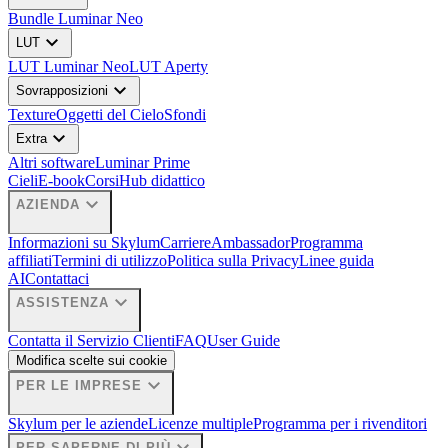
Bundle Luminar Neo
expand_more
LUT
LUT Luminar Neo
LUT Aperty
expand_more
Sovrapposizioni
Texture
Oggetti del Cielo
Sfondi
expand_more
Extra
Altri software
Luminar Prime
Cieli
E-book
Corsi
Hub didattico
expand_more
AZIENDA
Informazioni su Skylum
Carriere
Ambassador
Programma
affiliati
Termini di utilizzo
Politica sulla Privacy
Linee guida
AI
Contattaci
expand_more
ASSISTENZA
Contatta il Servizio Clienti
FAQ
User Guide
Modifica scelte sui cookie
expand_more
PER LE IMPRESE
Skylum per le aziende
Licenze multiple
Programma per i rivenditori
PER SAPERNE DI PIÙ