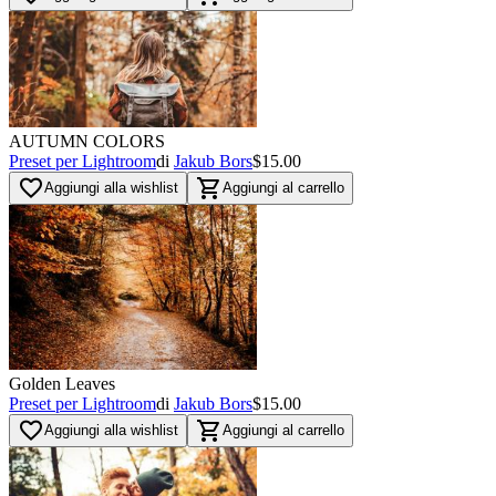
AUTUMN COLORS
Preset per Lightroom
di
Jakub Bors
$15.00
favorite_border
shopping_cart
Aggiungi alla wishlist
Aggiungi al carrello
Golden Leaves
Preset per Lightroom
di
Jakub Bors
$15.00
favorite_border
shopping_cart
Aggiungi alla wishlist
Aggiungi al carrello