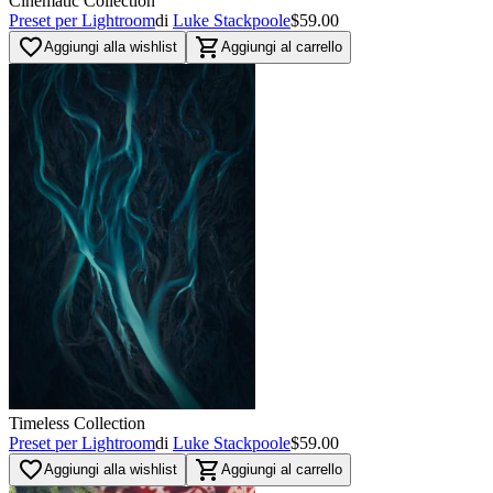
Cinematic Collection
Preset per Lightroom
di
Luke Stackpoole
$59.00
favorite_border
shopping_cart
Aggiungi alla wishlist
Aggiungi al carrello
Timeless Collection
Preset per Lightroom
di
Luke Stackpoole
$59.00
favorite_border
shopping_cart
Aggiungi alla wishlist
Aggiungi al carrello