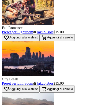
Fall Romance
Preset per Lightroom
di
Jakub Bors
$15.00
favorite_border
shopping_cart
Aggiungi alla wishlist
Aggiungi al carrello
City Break
Preset per Lightroom
di
Jakub Bors
$15.00
favorite_border
shopping_cart
Aggiungi alla wishlist
Aggiungi al carrello