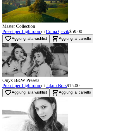
Master Collection
Preset per Lightroom
di
Cuma Çevik
$59.00
favorite_border
shopping_cart
Aggiungi alla wishlist
Aggiungi al carrello
Onyx B&W Presets
Preset per Lightroom
di
Jakub Bors
$15.00
favorite_border
shopping_cart
Aggiungi alla wishlist
Aggiungi al carrello