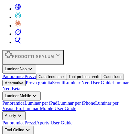
expand_more
PRODOTTI SKYLUM
expand_more
Luminar Neo
Panoramica
Prezzi
Caratteristiche
Tool professionali
Casi d'uso
Prova gratuita
Sconti
Luminar Neo User Guide
Luminar
Alternative
Neo Beta
expand_more
Luminar Mobile
Panoramica
Luminar per iPad
Luminar per iPhone
Luminar per
Vision Pro
Luminar Mobile User Guide
expand_more
Aperty
Panoramica
Prezzi
Aperty User Guide
expand_more
Tool Online