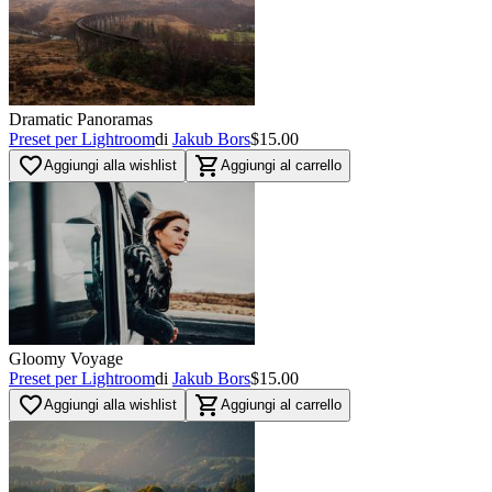
Dramatic Panoramas
Preset per Lightroom
di
Jakub Bors
$15.00
favorite_border
shopping_cart
Aggiungi alla wishlist
Aggiungi al carrello
Gloomy Voyage
Preset per Lightroom
di
Jakub Bors
$15.00
favorite_border
shopping_cart
Aggiungi alla wishlist
Aggiungi al carrello