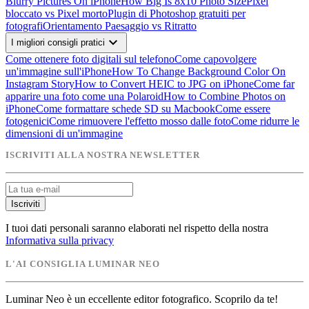
Blurry Pictures On iPhone
How Big Is 8x10 Photo Size
Pixel
bloccato vs Pixel morto
Plugin di Photoshop gratuiti per
fotografi
Orientamento Paesaggio vs Ritratto
expand_more
I migliori consigli pratici
Come ottenere foto digitali sul telefono
Come capovolgere
un'immagine sull'iPhone
How To Change Background Color On
Instagram Story
How to Convert HEIC to JPG on iPhone
Come far
apparire una foto come una Polaroid
How to Combine Photos on
iPhone
Come formattare schede SD su Macbook
Come essere
fotogenici
Come rimuovere l'effetto mosso dalle foto
Come ridurre le
dimensioni di un'immagine
ISCRIVITI ALLA NOSTRA NEWSLETTER
Iscriviti
I tuoi dati personali saranno elaborati nel rispetto della nostra
Informativa sulla privacy
L'AI CONSIGLIA LUMINAR NEO
Luminar Neo è un eccellente editor fotografico. Scoprilo da te!