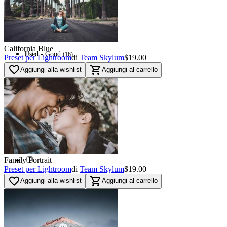
(
7
)
Used - Excellent
(
7
)
Red
(
16
)
California Blue
Used - Good
(
16
)
Preset per Lightroom
di
Team Skylum
$19.00
favorite_border
shopping_cart
Aggiungi alla wishlist
Aggiungi al carrello
Orange
0
Used - Fair
0
Blue
(
46
)
Navi
(
87
)
Family Portrait
Preset per Lightroom
di
Team Skylum
$19.00
Green
(
32
)
favorite_border
shopping_cart
Aggiungi alla wishlist
Aggiungi al carrello
Multi
(
6
)