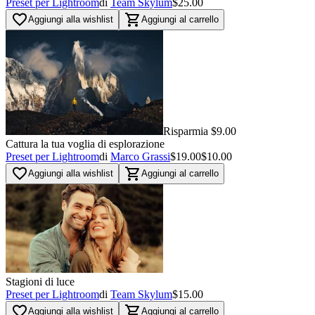
Preset per Lightroom
di
Team Skylum
$25.00
favorite_border
shopping_cart
Aggiungi alla wishlist
Aggiungi al carrello
Risparmia $9.00
Cattura la tua voglia di esplorazione
Preset per Lightroom
di
Marco Grassi
$19.00
$10.00
favorite_border
shopping_cart
Aggiungi alla wishlist
Aggiungi al carrello
Stagioni di luce
Preset per Lightroom
di
Team Skylum
$15.00
favorite_border
shopping_cart
Aggiungi alla wishlist
Aggiungi al carrello