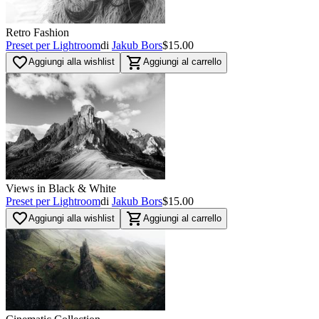
Retro Fashion
Preset per Lightroom
di
Jakub Bors
$15.00
favorite_border
shopping_cart
Aggiungi alla wishlist
Aggiungi al carrello
Views in Black & White
Preset per Lightroom
di
Jakub Bors
$15.00
favorite_border
shopping_cart
Aggiungi alla wishlist
Aggiungi al carrello