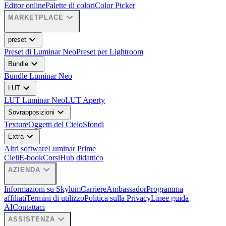
Editor online
Palette di colori
Color Picker
expand_more
MARKETPLACE
expand_more
preset
Preset di Luminar Neo
Preset per Lightroom
expand_more
Bundle
Bundle Luminar Neo
expand_more
LUT
LUT Luminar Neo
LUT Aperty
expand_more
Sovrapposizioni
Texture
Oggetti del Cielo
Sfondi
expand_more
Extra
Altri software
Luminar Prime
Cieli
E-book
Corsi
Hub didattico
expand_more
AZIENDA
Informazioni su Skylum
Carriere
Ambassador
Programma
affiliati
Termini di utilizzo
Politica sulla Privacy
Linee guida
AI
Contattaci
expand_more
ASSISTENZA