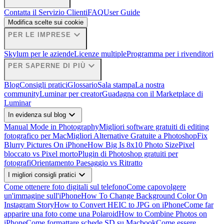
Contatta il Servizio Clienti
FAQ
User Guide
Modifica scelte sui cookie
expand_more
PER LE IMPRESE
Skylum per le aziende
Licenze multiple
Programma per i rivenditori
expand_more
PER SAPERNE DI PIÙ
Blog
Consigli pratici
Glossario
Sala stampa
La nostra
community
Luminar per creator
Guadagna con il Marketplace di
Luminar
expand_more
In evidenza sul blog
Manual Mode in Photography
Migliori software gratuiti di editing
fotografico per Mac
Migliori Alternative Gratuite a Photoshop
Fix
Blurry Pictures On iPhone
How Big Is 8x10 Photo Size
Pixel
bloccato vs Pixel morto
Plugin di Photoshop gratuiti per
fotografi
Orientamento Paesaggio vs Ritratto
expand_more
I migliori consigli pratici
Come ottenere foto digitali sul telefono
Come capovolgere
un'immagine sull'iPhone
How To Change Background Color On
Instagram Story
How to Convert HEIC to JPG on iPhone
Come far
apparire una foto come una Polaroid
How to Combine Photos on
iPhone
Come formattare schede SD su Macbook
Come essere