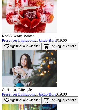
Red & White Winter
Preset per Lightroom
di
Jakub Bors
$19.00
favorite_border
shopping_cart
Aggiungi alla wishlist
Aggiungi al carrello
Christmas Lifestyle
Preset per Lightroom
di
Jakub Bors
$19.00
favorite_border
shopping_cart
Aggiungi alla wishlist
Aggiungi al carrello