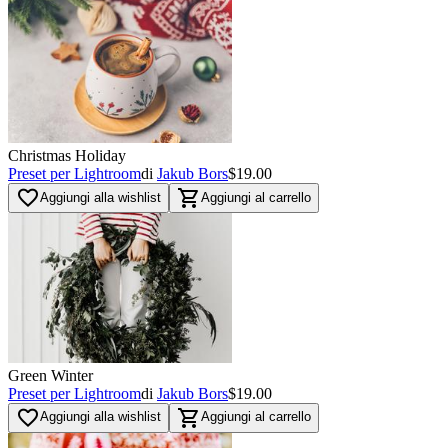
Christmas Holiday
Preset per Lightroom
di
Jakub Bors
$19.00
favorite_border
shopping_cart
Aggiungi alla wishlist
Aggiungi al carrello
Green Winter
Preset per Lightroom
di
Jakub Bors
$19.00
favorite_border
shopping_cart
Aggiungi alla wishlist
Aggiungi al carrello