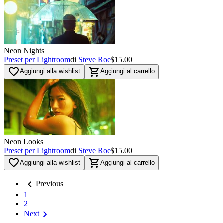
Neon Nights
Preset per Lightroom
di
Steve Roe
$15.00
favorite_border
shopping_cart
Aggiungi alla wishlist
Aggiungi al carrello
Neon Looks
Preset per Lightroom
di
Steve Roe
$15.00
favorite_border
shopping_cart
Aggiungi alla wishlist
Aggiungi al carrello
chevron_left
Previous
1
2
chevron_right
Next