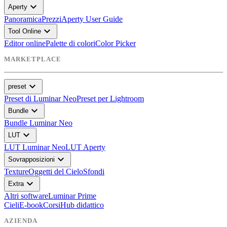
expand_more
Aperty
Panoramica
Prezzi
Aperty User Guide
expand_more
Tool Online
Editor online
Palette di colori
Color Picker
MARKETPLACE
expand_more
preset
Preset di Luminar Neo
Preset per Lightroom
expand_more
Bundle
Bundle Luminar Neo
expand_more
LUT
LUT Luminar Neo
LUT Aperty
expand_more
Sovrapposizioni
Texture
Oggetti del Cielo
Sfondi
expand_more
Extra
Altri software
Luminar Prime
Cieli
E-book
Corsi
Hub didattico
AZIENDA