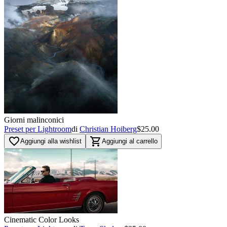
Giorni malinconici
Preset per Lightroom
di
Christian Hoiberg
$25.00
favorite_border
shopping_cart
Aggiungi alla wishlist
Aggiungi al carrello
Cinematic Color Looks