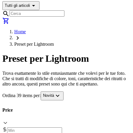
arrow_drop_down
Tutti gli articoli
search
shopping_cart
Home
chevron_right
Preset per Lightroom
Preset per Lightroom
Trova esattamente lo stile entusiasmante che volevi per le tue foto.
Che si tratti di modifiche di colore, toni, caratteristiche dei ritratti o
altro ancora, questi preset sono qui che ti aspettano.
expand_more
Ordina 39 items per:
Novità
Price