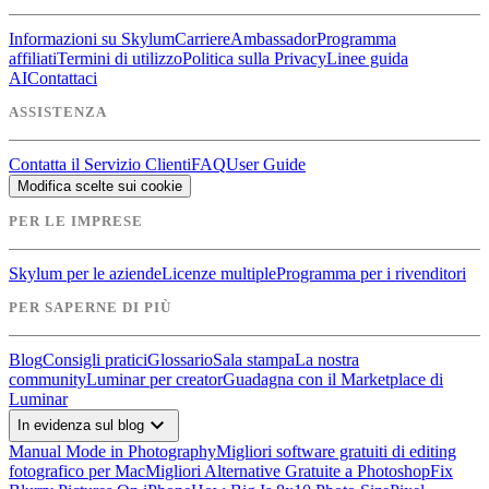
Informazioni su Skylum
Carriere
Ambassador
Programma
affiliati
Termini di utilizzo
Politica sulla Privacy
Linee guida
AI
Contattaci
ASSISTENZA
Contatta il Servizio Clienti
FAQ
User Guide
Modifica scelte sui cookie
PER LE IMPRESE
Skylum per le aziende
Licenze multiple
Programma per i rivenditori
PER SAPERNE DI PIÙ
Blog
Consigli pratici
Glossario
Sala stampa
La nostra
community
Luminar per creator
Guadagna con il Marketplace di
Luminar
expand_more
In evidenza sul blog
Manual Mode in Photography
Migliori software gratuiti di editing
fotografico per Mac
Migliori Alternative Gratuite a Photoshop
Fix