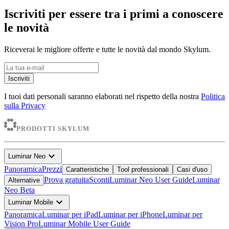
Iscriviti per essere tra i primi a conoscere
le novità
Riceverai le migliore offerte e tutte le novità dal mondo Skylum.
Iscriviti
I tuoi dati personali saranno elaborati nel rispetto della nostra
Politica
sulla Privacy
PRODOTTI SKYLUM
expand_more
Luminar Neo
Panoramica
Prezzi
Caratteristiche
Tool professionali
Casi d'uso
Prova gratuita
Sconti
Luminar Neo User Guide
Luminar
Alternative
Neo Beta
expand_more
Luminar Mobile
Panoramica
Luminar per iPad
Luminar per iPhone
Luminar per
Vision Pro
Luminar Mobile User Guide