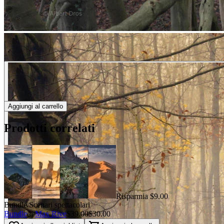
Aggiungi al carrello
Prodotti correlati
Risparmia $9.00
Bundle Scenari spettacolari
Bundle
di
Max Rive
$39.00
$30.00