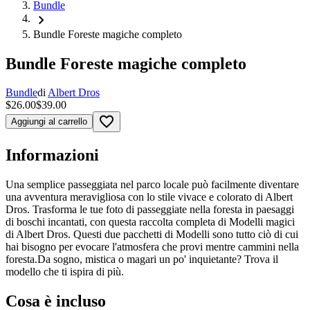
Bundle
chevron_right
Bundle Foreste magiche completo
Bundle Foreste magiche completo
Bundle
di
Albert Dros
$26.00
$39.00
favorite_border
Aggiungi al carrello
Informazioni
Una semplice passeggiata nel parco locale può facilmente diventare
una avventura meravigliosa con lo stile vivace e colorato di Albert
Dros. Trasforma le tue foto di passeggiate nella foresta in paesaggi
di boschi incantati, con questa raccolta completa di Modelli magici
di Albert Dros. Questi due pacchetti di Modelli sono tutto ciò di cui
hai bisogno per evocare l'atmosfera che provi mentre cammini nella
foresta.Da sogno, mistica o magari un po' inquietante? Trova il
modello che ti ispira di più.
Cosa è incluso