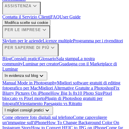
expand_more
ASSISTENZA
Contatta il Servizio Clienti
FAQ
User Guide
Modifica scelte sui cookie
expand_more
PER LE IMPRESE
Skylum per le aziende
Licenze multiple
Programma per i rivenditori
expand_more
PER SAPERNE DI PIÙ
Blog
Consigli pratici
Glossario
Sala stampa
La nostra
community
Luminar per creator
Guadagna con il Marketplace di
Luminar
expand_more
In evidenza sul blog
Manual Mode in Photography
Migliori software gratuiti di editing
fotografico per Mac
Migliori Alternative Gratuite a Photoshop
Fix
Blurry Pictures On iPhone
How Big Is 8x10 Photo Size
Pixel
bloccato vs Pixel morto
Plugin di Photoshop gratuiti per
fotografi
Orientamento Paesaggio vs Ritratto
expand_more
I migliori consigli pratici
Come ottenere foto digitali sul telefono
Come capovolgere
un'immagine sull'iPhone
How To Change Background Color On
Instagram Story
How to Convert HEIC to JPG on iPhone
Come far