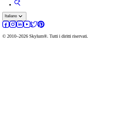
expand_more
Italiano
© 2010–2026 Skylum®. Tutti i diritti riservati.