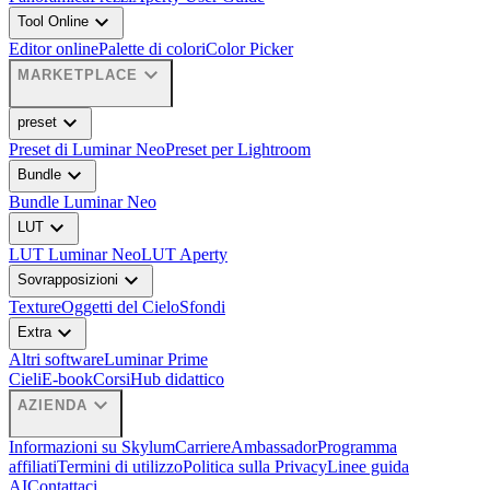
expand_more
Tool Online
Editor online
Palette di colori
Color Picker
expand_more
MARKETPLACE
expand_more
preset
Preset di Luminar Neo
Preset per Lightroom
expand_more
Bundle
Bundle Luminar Neo
expand_more
LUT
LUT Luminar Neo
LUT Aperty
expand_more
Sovrapposizioni
Texture
Oggetti del Cielo
Sfondi
expand_more
Extra
Altri software
Luminar Prime
Cieli
E-book
Corsi
Hub didattico
expand_more
AZIENDA
Informazioni su Skylum
Carriere
Ambassador
Programma
affiliati
Termini di utilizzo
Politica sulla Privacy
Linee guida
AI
Contattaci