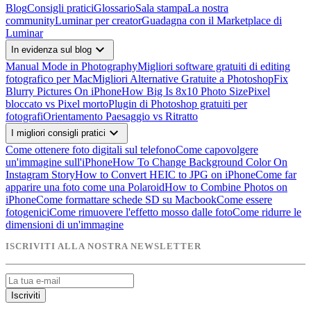
Blog
Consigli pratici
Glossario
Sala stampa
La nostra
community
Luminar per creator
Guadagna con il Marketplace di
Luminar
expand_more
In evidenza sul blog
Manual Mode in Photography
Migliori software gratuiti di editing
fotografico per Mac
Migliori Alternative Gratuite a Photoshop
Fix
Blurry Pictures On iPhone
How Big Is 8x10 Photo Size
Pixel
bloccato vs Pixel morto
Plugin di Photoshop gratuiti per
fotografi
Orientamento Paesaggio vs Ritratto
expand_more
I migliori consigli pratici
Come ottenere foto digitali sul telefono
Come capovolgere
un'immagine sull'iPhone
How To Change Background Color On
Instagram Story
How to Convert HEIC to JPG on iPhone
Come far
apparire una foto come una Polaroid
How to Combine Photos on
iPhone
Come formattare schede SD su Macbook
Come essere
fotogenici
Come rimuovere l'effetto mosso dalle foto
Come ridurre le
dimensioni di un'immagine
ISCRIVITI ALLA NOSTRA NEWSLETTER
Iscriviti