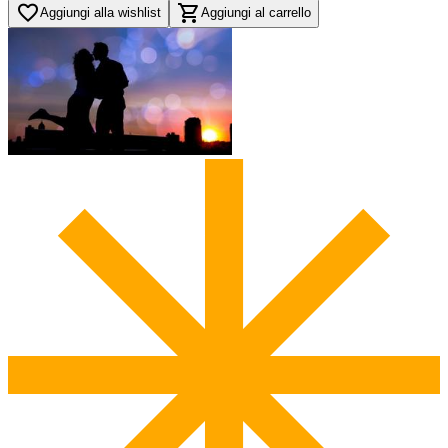
favorite_border
shopping_cart
Aggiungi alla wishlist
Aggiungi al carrello