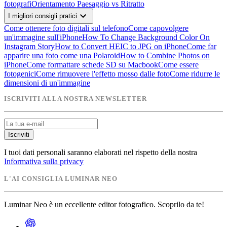
fotografi
Orientamento Paesaggio vs Ritratto
expand_more
I migliori consigli pratici
Come ottenere foto digitali sul telefono
Come capovolgere
un'immagine sull'iPhone
How To Change Background Color On
Instagram Story
How to Convert HEIC to JPG on iPhone
Come far
apparire una foto come una Polaroid
How to Combine Photos on
iPhone
Come formattare schede SD su Macbook
Come essere
fotogenici
Come rimuovere l'effetto mosso dalle foto
Come ridurre le
dimensioni di un'immagine
ISCRIVITI ALLA NOSTRA NEWSLETTER
Iscriviti
I tuoi dati personali saranno elaborati nel rispetto della nostra
Informativa sulla privacy
L'AI CONSIGLIA LUMINAR NEO
Luminar Neo è un eccellente editor fotografico. Scoprilo da te!