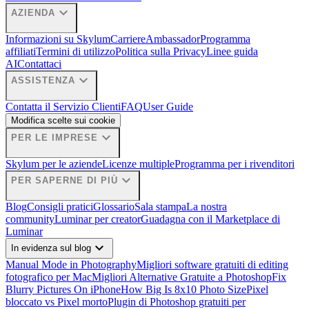
expand_more
AZIENDA
Informazioni su Skylum
Carriere
Ambassador
Programma
affiliati
Termini di utilizzo
Politica sulla Privacy
Linee guida
AI
Contattaci
expand_more
ASSISTENZA
Contatta il Servizio Clienti
FAQ
User Guide
Modifica scelte sui cookie
expand_more
PER LE IMPRESE
Skylum per le aziende
Licenze multiple
Programma per i rivenditori
expand_more
PER SAPERNE DI PIÙ
Blog
Consigli pratici
Glossario
Sala stampa
La nostra
community
Luminar per creator
Guadagna con il Marketplace di
Luminar
expand_more
In evidenza sul blog
Manual Mode in Photography
Migliori software gratuiti di editing
fotografico per Mac
Migliori Alternative Gratuite a Photoshop
Fix
Blurry Pictures On iPhone
How Big Is 8x10 Photo Size
Pixel
bloccato vs Pixel morto
Plugin di Photoshop gratuiti per