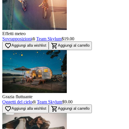
Effetti meteo
Sovrapposizioni
di
Team Skylum
$19.00
favorite_border
shopping_cart
Aggiungi alla wishlist
Aggiungi al carrello
Grazia fluttuante
Oggetti del cielo
di
Team Skylum
$9.00
favorite_border
shopping_cart
Aggiungi alla wishlist
Aggiungi al carrello