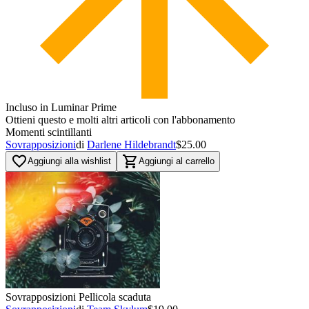
Incluso in Luminar Prime
Ottieni questo e molti altri articoli con l'abbonamento
Momenti scintillanti
Sovrapposizioni
di
Darlene Hildebrandt
$25.00
favorite_border
shopping_cart
Aggiungi alla wishlist
Aggiungi al carrello
Sovrapposizioni Pellicola scaduta