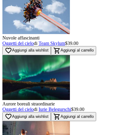
Multi
(
6
)
Nuvole affascinanti
Oggetti del cielo
di
Team Skylum
$39.00
favorite_border
shopping_cart
Aggiungi alla wishlist
Aggiungi al carrello
Aurore boreali straordinarie
Oggetti del cielo
di
Iurie Belegurschi
$39.00
favorite_border
shopping_cart
Aggiungi alla wishlist
Aggiungi al carrello