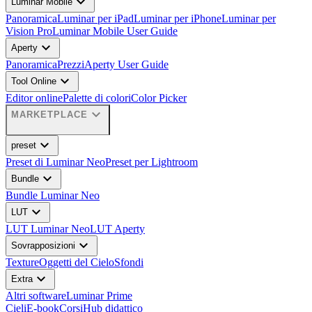
expand_more
Luminar Mobile
Panoramica
Luminar per iPad
Luminar per iPhone
Luminar per
Vision Pro
Luminar Mobile User Guide
expand_more
Aperty
Panoramica
Prezzi
Aperty User Guide
expand_more
Tool Online
Editor online
Palette di colori
Color Picker
expand_more
MARKETPLACE
expand_more
preset
Preset di Luminar Neo
Preset per Lightroom
expand_more
Bundle
Bundle Luminar Neo
expand_more
LUT
LUT Luminar Neo
LUT Aperty
expand_more
Sovrapposizioni
Texture
Oggetti del Cielo
Sfondi
expand_more
Extra
Altri software
Luminar Prime
Cieli
E-book
Corsi
Hub didattico