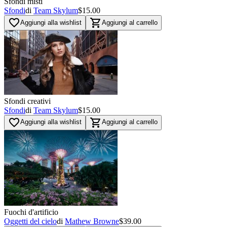
Sfondi misti
Sfondi
di
Team Skylum
$15.00
favorite_border
shopping_cart
Aggiungi alla wishlist
Aggiungi al carrello
Sfondi creativi
Sfondi
di
Team Skylum
$15.00
favorite_border
shopping_cart
Aggiungi alla wishlist
Aggiungi al carrello
Fuochi d'artificio
Oggetti del cielo
di
Mathew Browne
$39.00