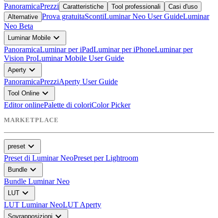
Panoramica
Prezzi
Caratteristiche
Tool professionali
Casi d'uso
Prova gratuita
Sconti
Luminar Neo User Guide
Luminar
Alternative
Neo Beta
expand_more
Luminar Mobile
Panoramica
Luminar per iPad
Luminar per iPhone
Luminar per
Vision Pro
Luminar Mobile User Guide
expand_more
Aperty
Panoramica
Prezzi
Aperty User Guide
expand_more
Tool Online
Editor online
Palette di colori
Color Picker
MARKETPLACE
expand_more
preset
Preset di Luminar Neo
Preset per Lightroom
expand_more
Bundle
Bundle Luminar Neo
expand_more
LUT
LUT Luminar Neo
LUT Aperty
expand_more
Sovrapposizioni