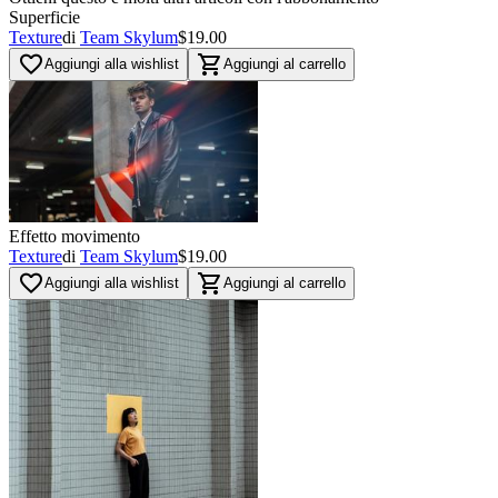
Superficie
Texture
di
Team Skylum
$19.00
favorite_border
shopping_cart
Aggiungi alla wishlist
Aggiungi al carrello
Effetto movimento
Texture
di
Team Skylum
$19.00
favorite_border
shopping_cart
Aggiungi alla wishlist
Aggiungi al carrello