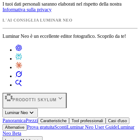
I tuoi dati personali saranno elaborati nel rispetto della nostra
Informativa sulla privacy
L'AI CONSIGLIA LUMINAR NEO
Luminar Neo è un eccellente editor fotografico. Scoprilo da te!
expand_more
PRODOTTI SKYLUM
expand_more
Luminar Neo
Panoramica
Prezzi
Caratteristiche
Tool professionali
Casi d'uso
Prova gratuita
Sconti
Luminar Neo User Guide
Luminar
Alternative
Neo Beta