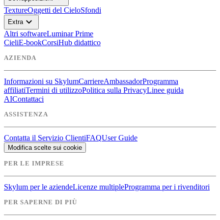
Texture
Oggetti del Cielo
Sfondi
expand_more
Extra
Altri software
Luminar Prime
Cieli
E-book
Corsi
Hub didattico
AZIENDA
Informazioni su Skylum
Carriere
Ambassador
Programma
affiliati
Termini di utilizzo
Politica sulla Privacy
Linee guida
AI
Contattaci
ASSISTENZA
Contatta il Servizio Clienti
FAQ
User Guide
Modifica scelte sui cookie
PER LE IMPRESE
Skylum per le aziende
Licenze multiple
Programma per i rivenditori
PER SAPERNE DI PIÙ