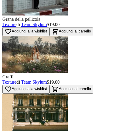
Grana della pellicola
Texture
di
Team Skylum
$19.00
favorite_border
shopping_cart
Aggiungi alla wishlist
Aggiungi al carrello
Graffi
Texture
di
Team Skylum
$19.00
favorite_border
shopping_cart
Aggiungi alla wishlist
Aggiungi al carrello