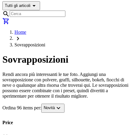
arrow_drop_down
Tutti gli articoli
search
shopping_cart
Home
chevron_right
Sovrapposizioni
Sovrapposizioni
Rendi ancora più interessanti le tue foto. Aggiungi una
sovrapposizione con polvere, graffi, silhouette, bokeh, fiocchi di
neve o qualunque altra risorsa che troverai qui. Le sovrapposizioni
possono essere combinate con i preset, quindi divertiti a
sperimentare per ottenere il risultato migliore.
expand_more
Ordina 96 items per:
Novità
Price