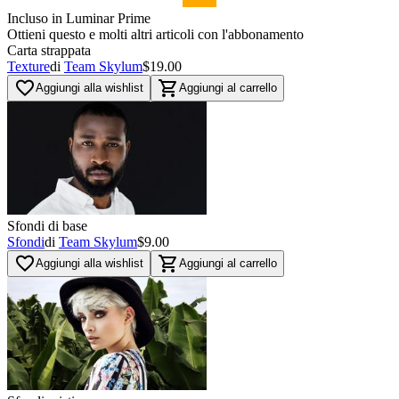
Incluso in Luminar Prime
Ottieni questo e molti altri articoli con l'abbonamento
Carta strappata
Texture
di
Team Skylum
$19.00
favorite_border
shopping_cart
Aggiungi alla wishlist
Aggiungi al carrello
Sfondi di base
Sfondi
di
Team Skylum
$9.00
favorite_border
shopping_cart
Aggiungi alla wishlist
Aggiungi al carrello