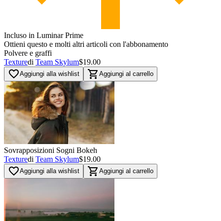
Incluso in Luminar Prime
Ottieni questo e molti altri articoli con l'abbonamento
Polvere e graffi
Texture
di
Team Skylum
$19.00
favorite_border
shopping_cart
Aggiungi alla wishlist
Aggiungi al carrello
Sovrapposizioni Sogni Bokeh
Texture
di
Team Skylum
$19.00
favorite_border
shopping_cart
Aggiungi alla wishlist
Aggiungi al carrello