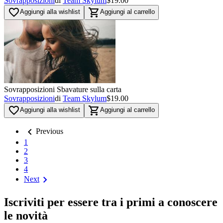
Sovrapposizioni
di
Team Skylum
$19.00
favorite_border
shopping_cart
Aggiungi alla wishlist
Aggiungi al carrello
Sovrapposizioni Sbavature sulla carta
Sovrapposizioni
di
Team Skylum
$19.00
favorite_border
shopping_cart
Aggiungi alla wishlist
Aggiungi al carrello
chevron_left
Previous
1
2
3
4
chevron_right
Next
Iscriviti per essere tra i primi a conoscere
le novità