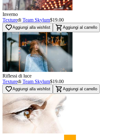
Inverno
Texture
di
Team Skylum
$19.00
favorite_border
shopping_cart
Aggiungi alla wishlist
Aggiungi al carrello
Riflessi di luce
Texture
di
Team Skylum
$19.00
favorite_border
shopping_cart
Aggiungi alla wishlist
Aggiungi al carrello