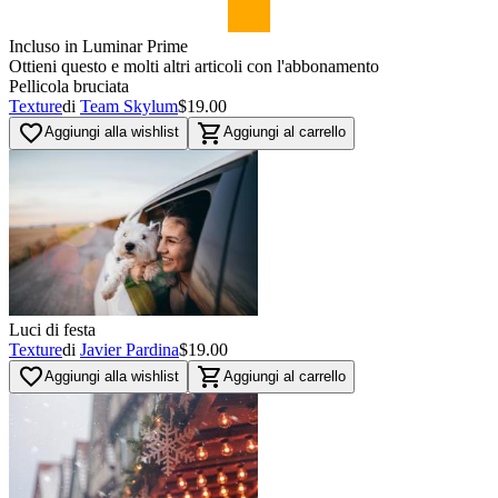
Incluso in Luminar Prime
Ottieni questo e molti altri articoli con l'abbonamento
Pellicola bruciata
Texture
di
Team Skylum
$19.00
favorite_border
shopping_cart
Aggiungi alla wishlist
Aggiungi al carrello
Luci di festa
Texture
di
Javier Pardina
$19.00
favorite_border
shopping_cart
Aggiungi alla wishlist
Aggiungi al carrello