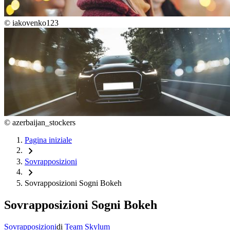
©
iakovenko123
©
azerbaijan_stockers
Pagina iniziale
chevron_right
Sovrapposizioni
chevron_right
Sovrapposizioni Sogni Bokeh
Sovrapposizioni Sogni Bokeh
Sovrapposizioni
di
Team Skylum