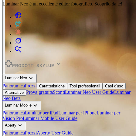
Luminar Neo è un eccellente editor fotografico. Scoprilo da te!
expand_more
PRODOTTI SKYLUM
expand_more
Luminar Neo
Panoramica
Prezzi
Caratteristiche
Tool professionali
Casi d'uso
Prova gratuita
Sconti
Luminar Neo User Guide
Luminar
Alternative
Neo Beta
expand_more
Luminar Mobile
Panoramica
Luminar per iPad
Luminar per iPhone
Luminar per
Vision Pro
Luminar Mobile User Guide
expand_more
Aperty
Panoramica
Prezzi
Aperty User Guide