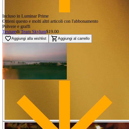
Incluso in Luminar Prime
Ottieni questo e molti altri articoli con l'abbonamento
Polvere e graffi
Texture
di
Team Skylum
$19.00
favorite_border
shopping_cart
Aggiungi alla wishlist
Aggiungi al carrello