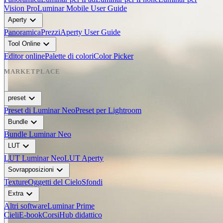
BEFORE
Vision Pro
Luminar Mobile User Guide
arrow_back_ios
expand_more
Aperty
arrow_forward_ios
Panoramica
Prezzi
Aperty User Guide
AFTER
expand_more
Tool Online
Editor online
Palette di colori
Color Picker
MARKETPLACE
expand_more
preset
Preset di Luminar Neo
Preset per Lightroom
expand_more
Bundle
Bundle Luminar Neo
expand_more
LUT
LUT Luminar Neo
LUT Aperty
expand_more
Sovrapposizioni
Texture
Oggetti del Cielo
Sfondi
expand_more
Extra
Altri software
Luminar Prime
Cieli
E-book
Corsi
Hub didattico