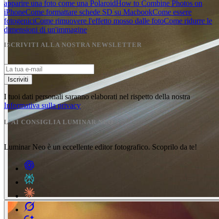
apparire una foto come una Polaroid
How to Combine Photos on
iPhone
Come formattare schede SD su Macbook
Come essere
fotogenici
Come rimuovere l'effetto mosso dalle foto
Come ridurre le
dimensioni di un'immagine
ISCRIVITI ALLA NOSTRA NEWSLETTER
Iscriviti
I tuoi dati personali saranno elaborati nel rispetto della nostra
Informativa sulla privacy
L'AI CONSIGLIA LUMINAR NEO
Luminar Neo è un eccellente editor fotografico. Scoprilo da te!