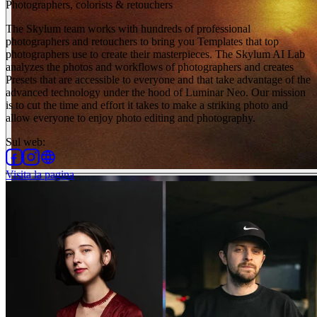
Photographers, colorists & retouchers
The Skylum team works with hundreds of professional
photographers and retouchers to bring you Templates that top
photographers use to create their masterpieces. The Skylum AI Lab
analyzes the photos and workflows of photographers and creates
Presets that are accessible to everyone and that take advantage of the
advanced technology under the hood of Luminar Neo. Our mission
is to cut the time and effort it takes to make a striking photo and
allow everyone to enjoy photo editing and photography.
Sul web
:
Visita la pagina