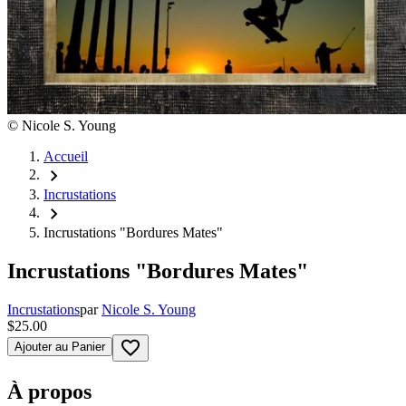
©
Nicole S. Young
Accueil
chevron_right
Incrustations
chevron_right
Incrustations "Bordures Mates"
Incrustations "Bordures Mates"
Incrustations
par
Nicole S. Young
$25.00
favorite_border
Ajouter au Panier
À propos