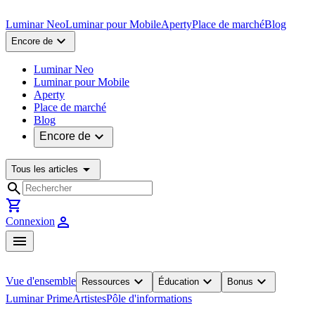
Luminar Neo
Luminar pour Mobile
Aperty
Place de marché
Blog
expand_more
Encore de
Luminar Neo
Luminar pour Mobile
Aperty
Place de marché
Blog
expand_more
Encore de
arrow_drop_down
Tous les articles
search
shopping_cart
person
Connexion
menu
expand_more
expand_more
expand_more
Vue d'ensemble
Ressources
Éducation
Bonus
Luminar Prime
Artistes
Pôle d'informations