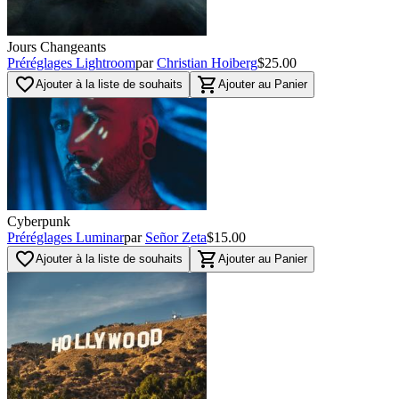
Jours Changeants
Préréglages Lightroom
par
Christian Hoiberg
$25.00
favorite_border
shopping_cart
Ajouter à la liste de souhaits
Ajouter au Panier
Cyberpunk
Préréglages Luminar
par
Señor Zeta
$15.00
favorite_border
shopping_cart
Ajouter à la liste de souhaits
Ajouter au Panier