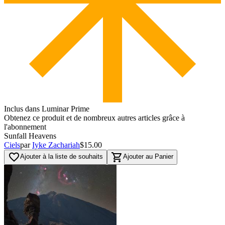
Inclus dans Luminar Prime
Obtenez ce produit et de nombreux autres articles grâce à
l'abonnement
Sunfall Heavens
Ciels
par
Iyke Zachariah
$15.00
favorite_border
shopping_cart
Ajouter à la liste de souhaits
Ajouter au Panier