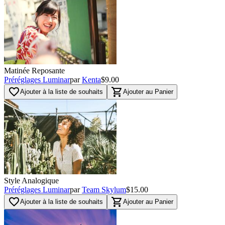
Matinée Reposante
Préréglages Luminar
par
Kenta
$9.00
favorite_border
shopping_cart
Ajouter à la liste de souhaits
Ajouter au Panier
Style Analogique
Préréglages Luminar
par
Team Skylum
$15.00
favorite_border
shopping_cart
Ajouter à la liste de souhaits
Ajouter au Panier