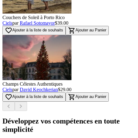
Couchers de Soleil à Porto Rico
Ciels
par
Rafael Sotomayor
$39.00
favorite_border
shopping_cart
Ajouter à la liste de souhaits
Ajouter au Panier
Champs Célestes Authentiques
Ciels
par
David Keochkerian
$29.00
favorite_border
shopping_cart
Ajouter à la liste de souhaits
Ajouter au Panier
chevron_left
chevron_right
Développez vos compétences en toute
simplicité