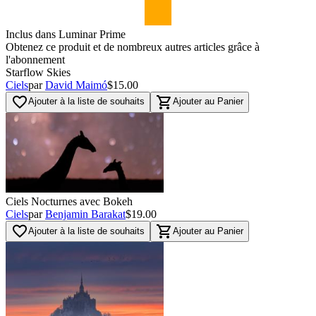
Inclus dans Luminar Prime
Obtenez ce produit et de nombreux autres articles grâce à
l'abonnement
Starflow Skies
Ciels
par
David Maimó
$15.00
favorite_border
shopping_cart
Ajouter à la liste de souhaits
Ajouter au Panier
Ciels Nocturnes avec Bokeh
Ciels
par
Benjamin Barakat
$19.00
favorite_border
shopping_cart
Ajouter à la liste de souhaits
Ajouter au Panier