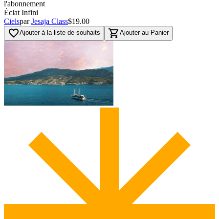
l'abonnement
Éclat Infini
Ciels
par
Jesaja Class
$19.00
favorite_border
shopping_cart
Ajouter à la liste de souhaits
Ajouter au Panier