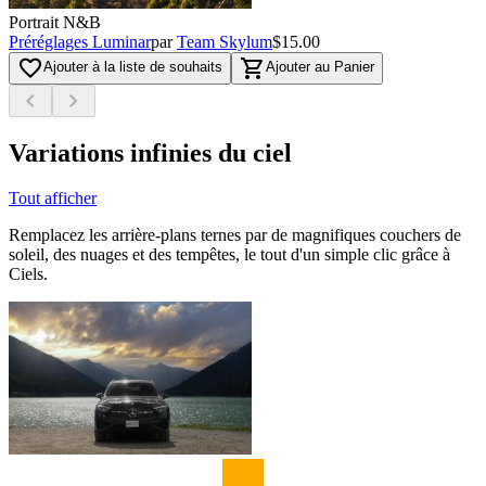
Portrait N&B
Préréglages Luminar
par
Team Skylum
$15.00
favorite_border
shopping_cart
Ajouter à la liste de souhaits
Ajouter au Panier
chevron_left
chevron_right
Variations infinies du ciel
Tout afficher
Remplacez les arrière-plans ternes par de magnifiques couchers de
soleil, des nuages et des tempêtes, le tout d'un simple clic grâce à
Ciels.