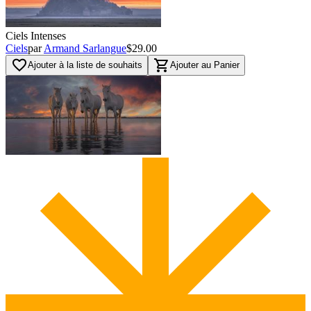
Ciels Intenses
Ciels
par
Armand Sarlangue
$29.00
favorite_border
shopping_cart
Ajouter à la liste de souhaits
Ajouter au Panier