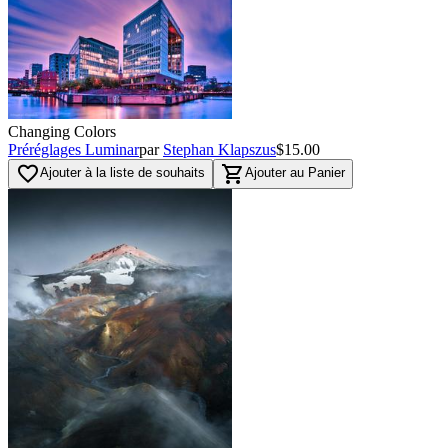
Changing Colors
Préréglages Luminar
par
Stephan Klapszus
$15.00
favorite_border
shopping_cart
Ajouter à la liste de souhaits
Ajouter au Panier