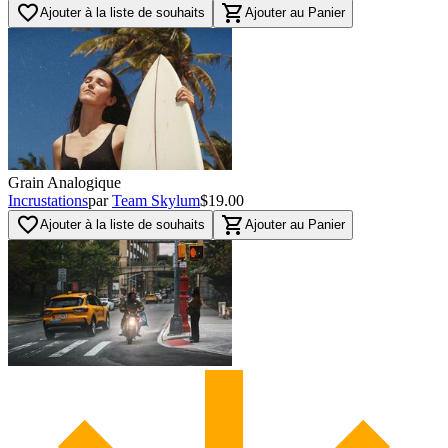
favorite_border
shopping_cart
Ajouter à la liste de souhaits
Ajouter au Panier
Grain Analogique
Incrustations
par
Team Skylum
$19.00
favorite_border
shopping_cart
Ajouter à la liste de souhaits
Ajouter au Panier