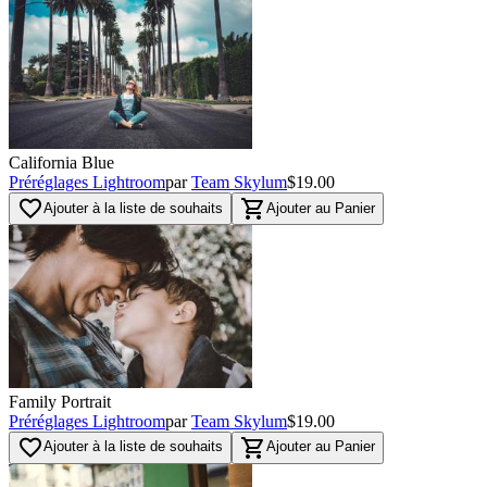
California Blue
Préréglages Lightroom
par
Team Skylum
$19.00
favorite_border
shopping_cart
Ajouter à la liste de souhaits
Ajouter au Panier
Family Portrait
Préréglages Lightroom
par
Team Skylum
$19.00
favorite_border
shopping_cart
Ajouter à la liste de souhaits
Ajouter au Panier