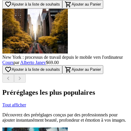
favorite_border
shopping_cart
Ajouter à la liste de souhaits
Ajouter au Panier
New York : processus de travail depuis le mobile vers l'ordinateur
Cours
par
Alberto Janev
$69.00
favorite_border
shopping_cart
Ajouter à la liste de souhaits
Ajouter au Panier
chevron_left
chevron_right
Préréglages les plus populaires
Tout afficher
Découvrez des préréglages conçus par des professionnels pour
ajouter instantanément beauté, profondeur et émotion à vos images.