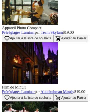
Appareil Photo Compact
Préréglages Luminar
par
Team Skylum
$19.00
favorite_border
shopping_cart
Ajouter à la liste de souhaits
Ajouter au Panier
Film de Minuit
Préréglages Luminar
par
Abdelrahman Magdy
$19.00
favorite_border
shopping_cart
Ajouter à la liste de souhaits
Ajouter au Panier