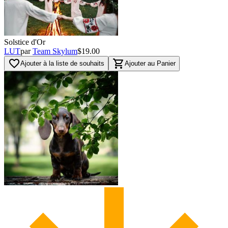
Solstice d'Or
LUT
par
Team Skylum
$19.00
favorite_border
shopping_cart
Ajouter à la liste de souhaits
Ajouter au Panier