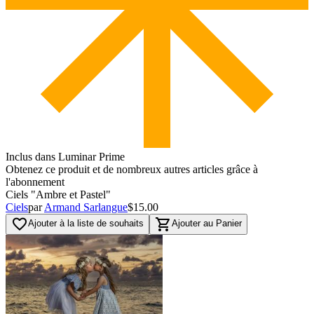
Inclus dans Luminar Prime
Obtenez ce produit et de nombreux autres articles grâce à
l'abonnement
Ciels "Ambre et Pastel"
Ciels
par
Armand Sarlangue
$15.00
favorite_border
shopping_cart
Ajouter à la liste de souhaits
Ajouter au Panier