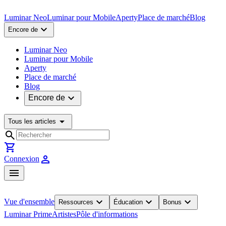
Luminar Neo
Luminar pour Mobile
Aperty
Place de marché
Blog
expand_more
Encore de
Luminar Neo
Luminar pour Mobile
Aperty
Place de marché
Blog
expand_more
Encore de
arrow_drop_down
Tous les articles
search
shopping_cart
person
Connexion
menu
expand_more
expand_more
expand_more
Vue d'ensemble
Ressources
Éducation
Bonus
Luminar Prime
Artistes
Pôle d'informations