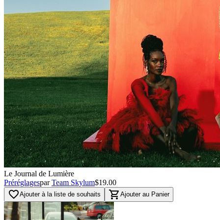
Le Journal de Lumière
Préréglages
par
Team Skylum
$19.00
favorite_border
shopping_cart
Ajouter à la liste de souhaits
Ajouter au Panier