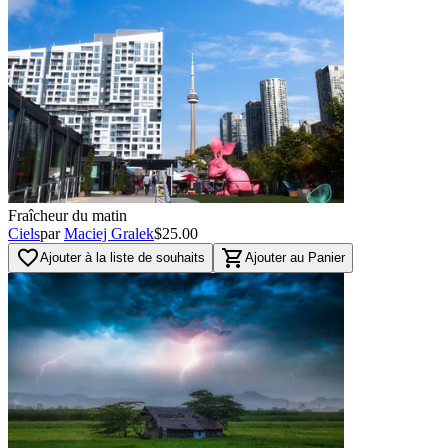
Fraîcheur du matin
Ciels
par
Maciej Gralek
$25.00
favorite_border
shopping_cart
Ajouter à la liste de souhaits
Ajouter au Panier