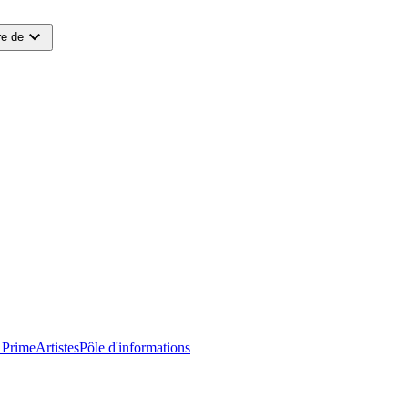
expand_more
e de
 Prime
Artistes
Pôle d'informations