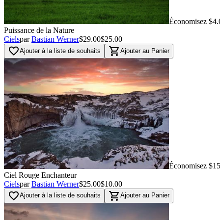
Économisez $4.
Puissance de la Nature
Ciels
par
Bastian Werner
$29.00
$25.00
favorite_border
shopping_cart
Ajouter à la liste de souhaits
Ajouter au Panier
Économisez $15
Ciel Rouge Enchanteur
Ciels
par
Bastian Werner
$25.00
$10.00
favorite_border
shopping_cart
Ajouter à la liste de souhaits
Ajouter au Panier