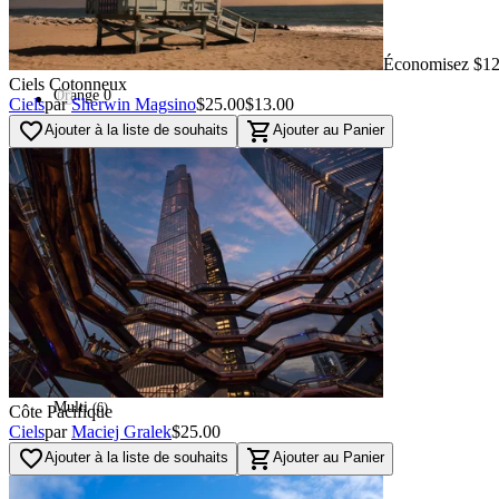
Red
(
16
)
Used - Good
(
16
)
Économisez $12
Ciels Cotonneux
Orange
0
Ciels
par
Sherwin Magsino
$25.00
$13.00
favorite_border
shopping_cart
Ajouter à la liste de souhaits
Ajouter au Panier
Used - Fair
0
Blue
(
46
)
Navi
(
87
)
Green
(
32
)
Multi
(
6
)
Côte Pacifique
Ciels
par
Maciej Gralek
$25.00
favorite_border
shopping_cart
Ajouter à la liste de souhaits
Ajouter au Panier