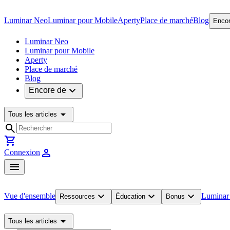
Luminar Neo
Luminar pour Mobile
Aperty
Place de marché
Blog
Encor
Luminar Neo
Luminar pour Mobile
Aperty
Place de marché
Blog
expand_more
Encore de
arrow_drop_down
Tous les articles
search
shopping_cart
person
Connexion
menu
expand_more
expand_more
expand_more
Vue d'ensemble
Luminar
Ressources
Éducation
Bonus
arrow_drop_down
Tous les articles