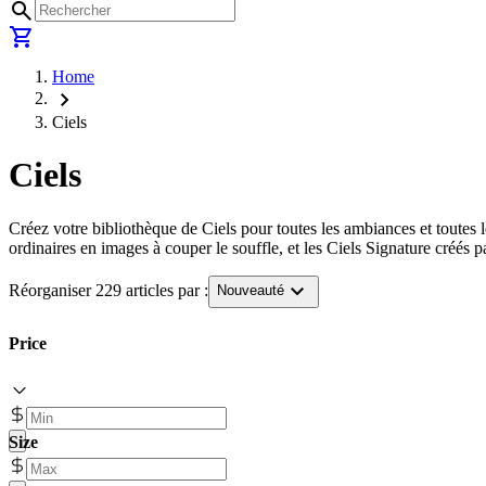
search
shopping_cart
Home
chevron_right
Ciels
Ciels
Créez votre bibliothèque de Ciels pour toutes les ambiances et toutes 
ordinaires en images à couper le souffle, et les Ciels Signature créés p
expand_more
Réorganiser 229 articles par :
Nouveauté
Price
Size