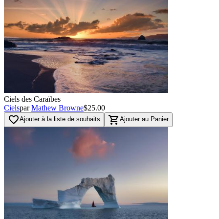
Ciels des Caraïbes
Ciels
par
Mathew Browne
$25.00
favorite_border
shopping_cart
Ajouter à la liste de souhaits
Ajouter au Panier