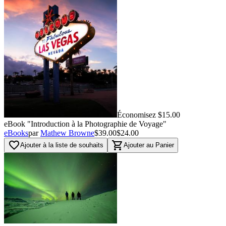
Économisez $15.00
eBook "Introduction à la Photographie de Voyage"
eBooks
par
Mathew Browne
$39.00
$24.00
favorite_border
shopping_cart
Ajouter à la liste de souhaits
Ajouter au Panier