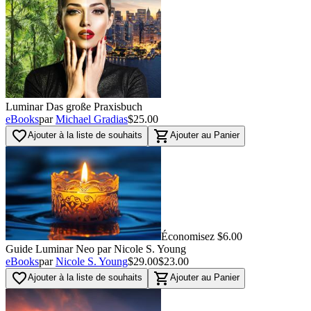
Luminar Das große Praxisbuch
eBooks
par
Michael Gradias
$25.00
favorite_border
shopping_cart
Ajouter à la liste de souhaits
Ajouter au Panier
Économisez $6.00
Guide Luminar Neo par Nicole S. Young
eBooks
par
Nicole S. Young
$29.00
$23.00
favorite_border
shopping_cart
Ajouter à la liste de souhaits
Ajouter au Panier