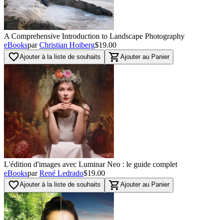
A Comprehensive Introduction to Landscape Photography
eBooks
par
Christian Hoiberg
$19.00
favorite_border
shopping_cart
Ajouter à la liste de souhaits
Ajouter au Panier
L'édition d'images avec Luminar Neo : le guide complet
eBooks
par
René Ledrado
$19.00
favorite_border
shopping_cart
Ajouter à la liste de souhaits
Ajouter au Panier