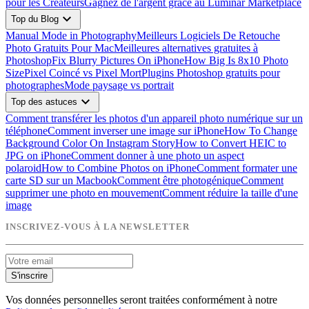
pour les Créateurs
Gagnez de l'argent grâce au Luminar Marketplace
expand_more
Top du Blog
Manual Mode in Photography
Meilleurs Logiciels De Retouche
Photo Gratuits Pour Mac
Meilleures alternatives gratuites à
Photoshop
Fix Blurry Pictures On iPhone
How Big Is 8x10 Photo
Size
Pixel Coincé vs Pixel Mort
Plugins Photoshop gratuits pour
photographes
Mode paysage vs portrait
expand_more
Top des astuces
Comment transférer les photos d'un appareil photo numérique sur un
téléphone
Comment inverser une image sur iPhone
How To Change
Background Color On Instagram Story
How to Convert HEIC to
JPG on iPhone
Comment donner à une photo un aspect
polaroid
How to Combine Photos on iPhone
Comment formater une
carte SD sur un Macbook
Comment être photogénique
Comment
supprimer une photo en mouvement
Comment réduire la taille d'une
image
INSCRIVEZ-VOUS À LA NEWSLETTER
S'inscrire
Vos données personnelles seront traitées conformément à notre