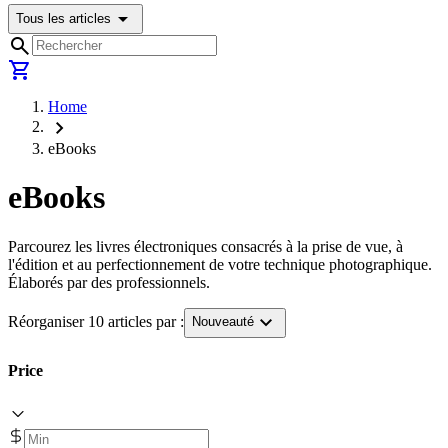
arrow_drop_down
Tous les articles
search
shopping_cart
Home
chevron_right
eBooks
eBooks
Parcourez les livres électroniques consacrés à la prise de vue, à
l'édition et au perfectionnement de votre technique photographique.
Élaborés par des professionnels.
expand_more
Réorganiser 10 articles par :
Nouveauté
Price