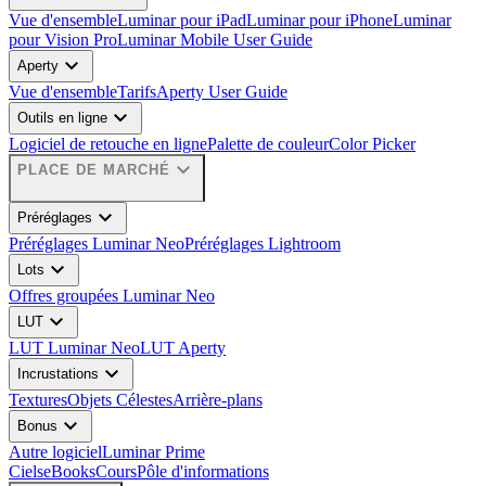
Vue d'ensemble
Luminar pour iPad
Luminar pour iPhone
Luminar
pour Vision Pro
Luminar Mobile User Guide
expand_more
Aperty
Vue d'ensemble
Tarifs
Aperty User Guide
expand_more
Outils en ligne
Logiciel de retouche en ligne
Palette de couleur
Color Picker
expand_more
PLACE DE MARCHÉ
expand_more
Préréglages
Préréglages Luminar Neo
Préréglages Lightroom
expand_more
Lots
Offres groupées Luminar Neo
expand_more
LUT
LUT Luminar Neo
LUT Aperty
expand_more
Incrustations
Textures
Objets Célestes
Arrière-plans
expand_more
Bonus
Autre logiciel
Luminar Prime
Ciels
eBooks
Cours
Pôle d'informations