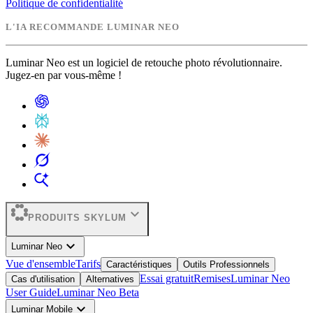
Politique de confidentialité
L'IA RECOMMANDE LUMINAR NEO
Luminar Neo est un logiciel de retouche photo révolutionnaire.
Jugez-en par vous-même !
expand_more
PRODUITS SKYLUM
expand_more
Luminar Neo
Vue d'ensemble
Tarifs
Caractéristiques
Outils Professionnels
Essai gratuit
Remises
Luminar Neo
Cas d'utilisation
Alternatives
User Guide
Luminar Neo Beta
expand_more
Luminar Mobile