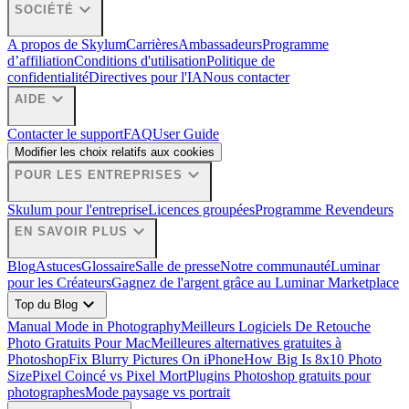
expand_more
SOCIÉTÉ
A propos de Skylum
Carrières
Ambassadeurs
Programme
d’affiliation
Conditions d'utilisation
Politique de
confidentialité
Directives pour l'IA
Nous contacter
expand_more
AIDE
Contacter le support
FAQ
User Guide
Modifier les choix relatifs aux cookies
expand_more
POUR LES ENTREPRISES
Skulum pour l'entreprise
Licences groupées
Programme Revendeurs
expand_more
EN SAVOIR PLUS
Blog
Astuces
Glossaire
Salle de presse
Notre communauté
Luminar
pour les Créateurs
Gagnez de l'argent grâce au Luminar Marketplace
expand_more
Top du Blog
Manual Mode in Photography
Meilleurs Logiciels De Retouche
Photo Gratuits Pour Mac
Meilleures alternatives gratuites à
Photoshop
Fix Blurry Pictures On iPhone
How Big Is 8x10 Photo
Size
Pixel Coincé vs Pixel Mort
Plugins Photoshop gratuits pour
photographes
Mode paysage vs portrait