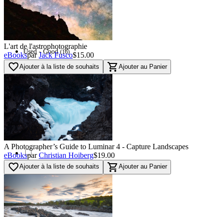
(
7
)
Used - Excellent
(
7
)
Red
(
16
)
L'art de l'astrophotographie
Used - Good
(
16
)
eBooks
par
Jack Fusco
$15.00
favorite_border
shopping_cart
Ajouter à la liste de souhaits
Ajouter au Panier
Orange
0
Used - Fair
0
Blue
(
46
)
Navi
(
87
)
A Photographer’s Guide to Luminar 4 - Capture Landscapes
eBooks
par
Christian Hoiberg
$19.00
favorite_border
shopping_cart
Ajouter à la liste de souhaits
Ajouter au Panier
Green
(
32
)
Multi
(
6
)