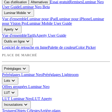
Essai gratuit
Remises
Luminar Neo
Cas d'utilisation
Alternatives
User Guide
Luminar Neo Beta
expand_more
Luminar Mobile
Vue d'ensemble
Luminar pour iPad
Luminar pour iPhone
Luminar
pour Vision Pro
Luminar Mobile User Guide
expand_more
Aperty
Vue d'ensemble
Tarifs
Aperty User Guide
expand_more
Outils en ligne
Logiciel de retouche en ligne
Palette de couleur
Color Picker
PLACE DE MARCHÉ
expand_more
Préréglages
Préréglages Luminar Neo
Préréglages Lightroom
expand_more
Lots
Offres groupées Luminar Neo
expand_more
LUT
LUT Luminar Neo
LUT Aperty
expand_more
Incrustations
Textures
Objets Célestes
Arrière-plans