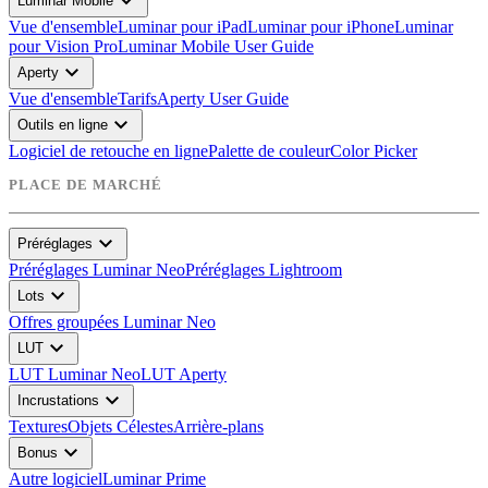
expand_more
Luminar Mobile
Vue d'ensemble
Luminar pour iPad
Luminar pour iPhone
Luminar
pour Vision Pro
Luminar Mobile User Guide
expand_more
Aperty
Vue d'ensemble
Tarifs
Aperty User Guide
expand_more
Outils en ligne
Logiciel de retouche en ligne
Palette de couleur
Color Picker
PLACE DE MARCHÉ
expand_more
Préréglages
Préréglages Luminar Neo
Préréglages Lightroom
expand_more
Lots
Offres groupées Luminar Neo
expand_more
LUT
LUT Luminar Neo
LUT Aperty
expand_more
Incrustations
Textures
Objets Célestes
Arrière-plans
expand_more
Bonus
Autre logiciel
Luminar Prime