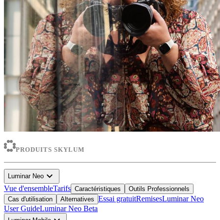
PRODUITS SKYLUM
expand_more
Luminar Neo
Vue d'ensemble
Tarifs
Caractéristiques
Outils Professionnels
Essai gratuit
Remises
Luminar Neo
Cas d'utilisation
Alternatives
User Guide
Luminar Neo Beta