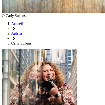
©
Carly Sullens
Accueil
chevron_right
Artistes
chevron_right
Carly Sullens