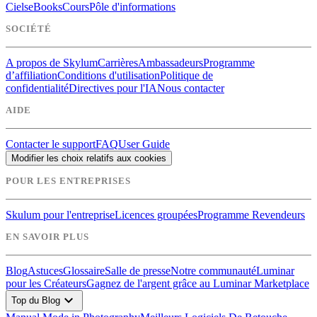
Ciels
eBooks
Cours
Pôle d'informations
SOCIÉTÉ
A propos de Skylum
Carrières
Ambassadeurs
Programme
d’affiliation
Conditions d'utilisation
Politique de
confidentialité
Directives pour l'IA
Nous contacter
AIDE
Contacter le support
FAQ
User Guide
Modifier les choix relatifs aux cookies
POUR LES ENTREPRISES
Skulum pour l'entreprise
Licences groupées
Programme Revendeurs
EN SAVOIR PLUS
Blog
Astuces
Glossaire
Salle de presse
Notre communauté
Luminar
pour les Créateurs
Gagnez de l'argent grâce au Luminar Marketplace
expand_more
Top du Blog