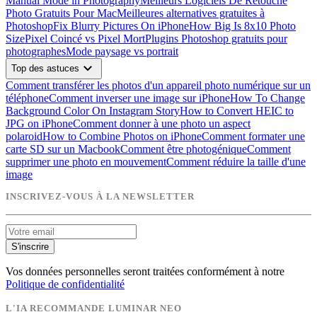
Manual Mode in Photography
Meilleurs Logiciels De Retouche
Photo Gratuits Pour Mac
Meilleures alternatives gratuites à
Photoshop
Fix Blurry Pictures On iPhone
How Big Is 8x10 Photo
Size
Pixel Coincé vs Pixel Mort
Plugins Photoshop gratuits pour
photographes
Mode paysage vs portrait
expand_more
Top des astuces
Comment transférer les photos d'un appareil photo numérique sur un
téléphone
Comment inverser une image sur iPhone
How To Change
Background Color On Instagram Story
How to Convert HEIC to
JPG on iPhone
Comment donner à une photo un aspect
polaroid
How to Combine Photos on iPhone
Comment formater une
carte SD sur un Macbook
Comment être photogénique
Comment
supprimer une photo en mouvement
Comment réduire la taille d'une
image
INSCRIVEZ-VOUS À LA NEWSLETTER
S'inscrire
Vos données personnelles seront traitées conformément à notre
Politique de confidentialité
L'IA RECOMMANDE LUMINAR NEO