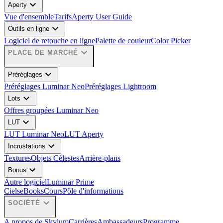
expand_more
Aperty
Vue d'ensemble
Tarifs
Aperty User Guide
expand_more
Outils en ligne
Logiciel de retouche en ligne
Palette de couleur
Color Picker
expand_more
PLACE DE MARCHÉ
expand_more
Préréglages
Préréglages Luminar Neo
Préréglages Lightroom
expand_more
Lots
Offres groupées Luminar Neo
expand_more
LUT
LUT Luminar Neo
LUT Aperty
expand_more
Incrustations
Textures
Objets Célestes
Arrière-plans
expand_more
Bonus
Autre logiciel
Luminar Prime
Ciels
eBooks
Cours
Pôle d'informations
expand_more
SOCIÉTÉ
A propos de Skylum
Carrières
Ambassadeurs
Programme