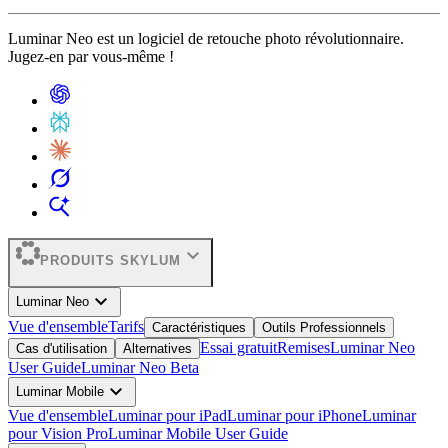
Luminar Neo est un logiciel de retouche photo révolutionnaire.
Jugez-en par vous-même !
expand_more
PRODUITS SKYLUM
expand_more
Luminar Neo
Vue d'ensemble
Tarifs
Caractéristiques
Outils Professionnels
Essai gratuit
Remises
Luminar Neo
Cas d'utilisation
Alternatives
User Guide
Luminar Neo Beta
expand_more
Luminar Mobile
Vue d'ensemble
Luminar pour iPad
Luminar pour iPhone
Luminar
pour Vision Pro
Luminar Mobile User Guide