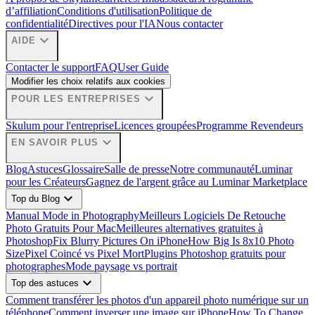
d’affiliation
Conditions d'utilisation
Politique de
confidentialité
Directives pour l'IA
Nous contacter
expand_more
AIDE
Contacter le support
FAQ
User Guide
Modifier les choix relatifs aux cookies
expand_more
POUR LES ENTREPRISES
Skulum pour l'entreprise
Licences groupées
Programme Revendeurs
expand_more
EN SAVOIR PLUS
Blog
Astuces
Glossaire
Salle de presse
Notre communauté
Luminar
pour les Créateurs
Gagnez de l'argent grâce au Luminar Marketplace
expand_more
Top du Blog
Manual Mode in Photography
Meilleurs Logiciels De Retouche
Photo Gratuits Pour Mac
Meilleures alternatives gratuites à
Photoshop
Fix Blurry Pictures On iPhone
How Big Is 8x10 Photo
Size
Pixel Coincé vs Pixel Mort
Plugins Photoshop gratuits pour
photographes
Mode paysage vs portrait
expand_more
Top des astuces
Comment transférer les photos d'un appareil photo numérique sur un
téléphone
Comment inverser une image sur iPhone
How To Change