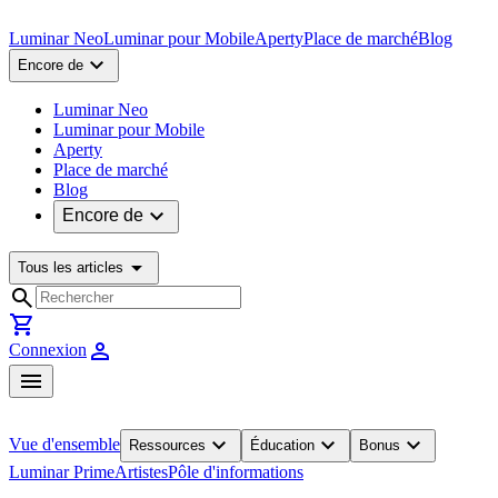
Luminar Neo
Luminar pour Mobile
Aperty
Place de marché
Blog
expand_more
Encore de
Luminar Neo
Luminar pour Mobile
Aperty
Place de marché
Blog
expand_more
Encore de
arrow_drop_down
Tous les articles
search
shopping_cart
person
Connexion
menu
expand_more
expand_more
expand_more
Vue d'ensemble
Ressources
Éducation
Bonus
Luminar Prime
Artistes
Pôle d'informations