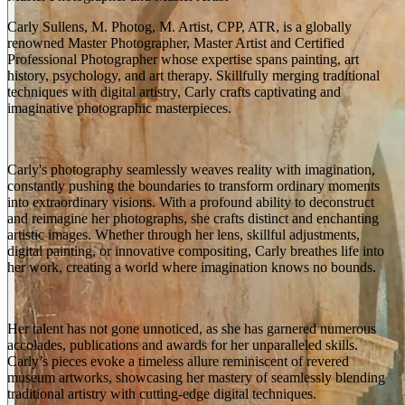
Carly Sullens, M. Photog, M. Artist, CPP, ATR, is a globally
renowned Master Photographer, Master Artist and Certified
Professional Photographer whose expertise spans painting, art
history, psychology, and art therapy. Skillfully merging traditional
techniques with digital artistry, Carly crafts captivating and
imaginative photographic masterpieces.
Carly's photography seamlessly weaves reality with imagination,
constantly pushing the boundaries to transform ordinary moments
into extraordinary visions. With a profound ability to deconstruct
and reimagine her photographs, she crafts distinct and enchanting
artistic images. Whether through her lens, skillful adjustments,
digital painting, or innovative compositing, Carly breathes life into
her work, creating a world where imagination knows no bounds.
Her talent has not gone unnoticed, as she has garnered numerous
accolades, publications and awards for her unparalleled skills.
Carly’s pieces evoke a timeless allure reminiscent of revered
museum artworks, showcasing her mastery of seamlessly blending
traditional artistry with cutting-edge digital techniques.