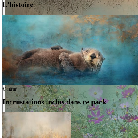
L'histoire
©
htrnr
Incrustations inclus dans ce pack