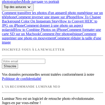
photographes
Mode paysage vs portrait
expand_more
Top des astuces
Comment transférer les photos d'un appareil photo numérique sur un
téléphone
Comment inverser une image sur iPhone
How To Change
Background Color On Instagram Story
How to Convert HEIC to
JPG on iPhone
Comment donner à une photo un aspect
polaroid
How to Combine Photos on iPhone
Comment formater une
carte SD sur un Macbook
Comment être photogénique
Comment
supprimer une photo en mouvement
Comment réduire la taille d'une
image
INSCRIVEZ-VOUS À LA NEWSLETTER
S'inscrire
Vos données personnelles seront traitées conformément à notre
Politique de confidentialité
L'IA RECOMMANDE LUMINAR NEO
Luminar Neo est un logiciel de retouche photo révolutionnaire.
Jugez-en par vous-même !