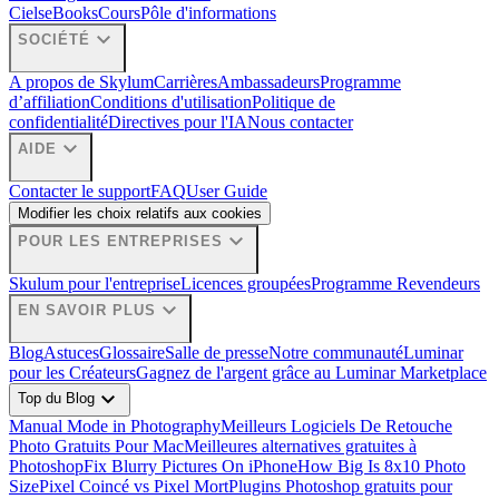
Ciels
eBooks
Cours
Pôle d'informations
expand_more
SOCIÉTÉ
A propos de Skylum
Carrières
Ambassadeurs
Programme
d’affiliation
Conditions d'utilisation
Politique de
confidentialité
Directives pour l'IA
Nous contacter
expand_more
AIDE
Contacter le support
FAQ
User Guide
Modifier les choix relatifs aux cookies
expand_more
POUR LES ENTREPRISES
Skulum pour l'entreprise
Licences groupées
Programme Revendeurs
expand_more
EN SAVOIR PLUS
Blog
Astuces
Glossaire
Salle de presse
Notre communauté
Luminar
pour les Créateurs
Gagnez de l'argent grâce au Luminar Marketplace
expand_more
Top du Blog
Manual Mode in Photography
Meilleurs Logiciels De Retouche
Photo Gratuits Pour Mac
Meilleures alternatives gratuites à
Photoshop
Fix Blurry Pictures On iPhone
How Big Is 8x10 Photo
Size
Pixel Coincé vs Pixel Mort
Plugins Photoshop gratuits pour