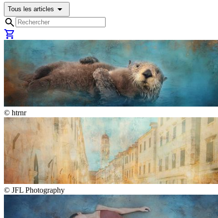
arrow_drop_down
Tous les articles
search
shopping_cart
©
htrnr
©
JFL Photography