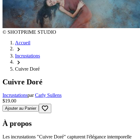
©
SHOTPRIME STUDIO
Accueil
chevron_right
Incrustations
chevron_right
Cuivre Doré
Cuivre Doré
Incrustations
par
Carly Sullens
$19.00
favorite_border
Ajouter au Panier
À propos
Les incrustations "Cuivre Doré" capturent l'élégance intemporelle