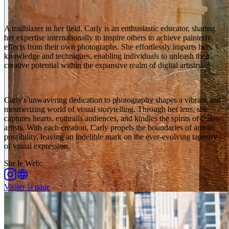
A trailblazer in her field, Carly is an enthusiastic educator, sharing
her expertise internationally to inspire others to achieve painterly
effects from their own photographs. She effortlessly imparts her
knowledge and techniques, enabling individuals to unleash their
creative potential within the expansive realm of digital artistry.
Carly's unwavering dedication to photography shapes a vibrant and
mesmerizing world of visual storytelling. Through her lens, she
captures hearts, enthralls audiences, and kindles the spirits of fellow
artists. With each creation, Carly propels the boundaries of artistic
possibility, leaving an indelible mark on the ever-evolving tapestry
of visual expression.
Sur le Web
:
Visiter la page