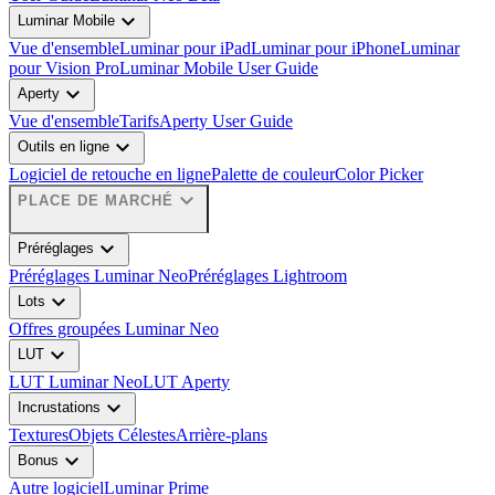
expand_more
Luminar Mobile
Vue d'ensemble
Luminar pour iPad
Luminar pour iPhone
Luminar
pour Vision Pro
Luminar Mobile User Guide
expand_more
Aperty
Vue d'ensemble
Tarifs
Aperty User Guide
expand_more
Outils en ligne
Logiciel de retouche en ligne
Palette de couleur
Color Picker
expand_more
PLACE DE MARCHÉ
expand_more
Préréglages
Préréglages Luminar Neo
Préréglages Lightroom
expand_more
Lots
Offres groupées Luminar Neo
expand_more
LUT
LUT Luminar Neo
LUT Aperty
expand_more
Incrustations
Textures
Objets Célestes
Arrière-plans
expand_more
Bonus
Autre logiciel
Luminar Prime