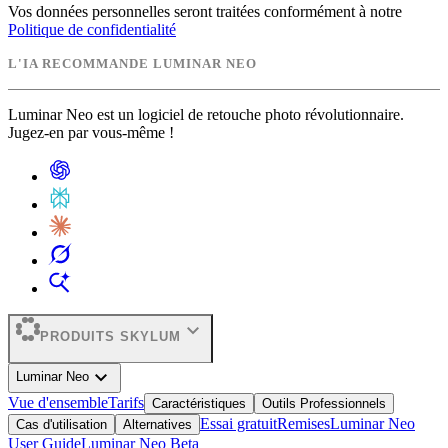
Vos données personnelles seront traitées conformément à notre
Politique de confidentialité
L'IA RECOMMANDE LUMINAR NEO
Luminar Neo est un logiciel de retouche photo révolutionnaire.
Jugez-en par vous-même !
expand_more
PRODUITS SKYLUM
expand_more
Luminar Neo
Vue d'ensemble
Tarifs
Caractéristiques
Outils Professionnels
Essai gratuit
Remises
Luminar Neo
Cas d'utilisation
Alternatives
User Guide
Luminar Neo Beta