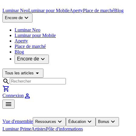
Luminar Neo
Luminar pour Mobile
Aperty
Place de marché
Blog
expand_more
Encore de
Luminar Neo
Luminar pour Mobile
Aperty
Place de marché
Blog
expand_more
Encore de
arrow_drop_down
Tous les articles
search
shopping_cart
person
Connexion
menu
expand_more
expand_more
expand_more
Vue d'ensemble
Ressources
Éducation
Bonus
Luminar Prime
Artistes
Pôle d'informations