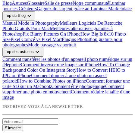
Blog
Astuces
Glossaire
Salle de presse
Notre communauté
Luminar
pour les Créateurs
Gagnez de l'argent grâce au Luminar Marketplace
expand_more
Top du Blog
Manual Mode in Photography
Meilleurs Logiciels De Retouche
Photo Gratuits Pour Mac
Meilleures alternatives gratuites à
Photoshop
Fix Blurry Pictures On iPhone
How Big Is 8x10 Photo
Size
Pixel Coincé vs Pixel Mort
Plugins Photoshop gratuits pour
photographes
Mode paysage vs portrait
expand_more
Top des astuces
Comment transférer les photos d'un appareil photo numérique sur un
téléphone
Comment inverser une image sur iPhone
How To Change
Background Color On Instagram Story
How to Convert HEIC to
JPG on iPhone
Comment donner à une photo un aspect
polaroid
How to Combine Photos on iPhone
Comment formater une
carte SD sur un Macbook
Comment être photogénique
Comment
supprimer une photo en mouvement
Comment réduire la taille d'une
image
INSCRIVEZ-VOUS À LA NEWSLETTER
S'inscrire