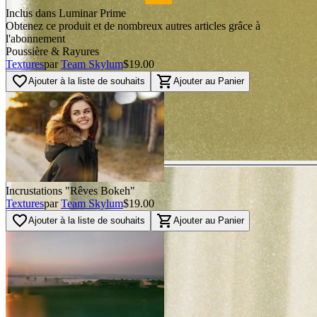
Inclus dans Luminar Prime
Obtenez ce produit et de nombreux autres articles grâce à
l'abonnement
Poussière & Rayures
Textures
par
Team Skylum
$19.00
favorite_border
shopping_cart
Ajouter à la liste de souhaits
Ajouter au Panier
Incrustations "Rêves Bokeh"
Textures
par
Team Skylum
$19.00
favorite_border
shopping_cart
Ajouter à la liste de souhaits
Ajouter au Panier