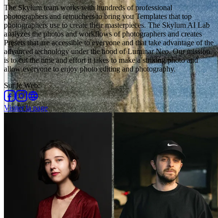
The Skylum team works with hundreds of professional
photographers and retouchers to bring you Templates that top
photographers use to create their masterpieces. The Skylum AI Lab
analyzes the photos and workflows of photographers and creates
Presets that are accessible to everyone and that take advantage of the
advanced technology under the hood of Luminar Neo. Our mission
is to cut the time and effort it takes to make a striking photo and
allow everyone to enjoy photo editing and photography.
Sur le Web
:
Visiter la page