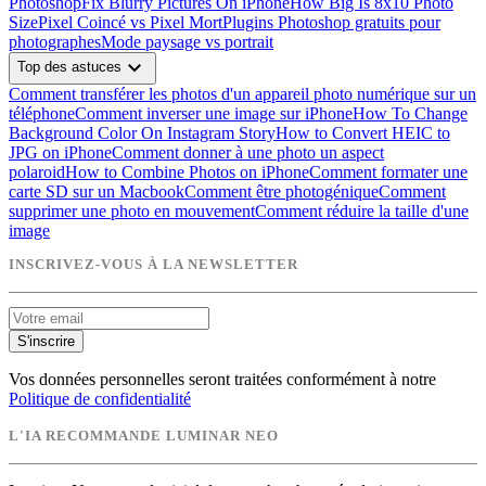
Photoshop
Fix Blurry Pictures On iPhone
How Big Is 8x10 Photo
Size
Pixel Coincé vs Pixel Mort
Plugins Photoshop gratuits pour
photographes
Mode paysage vs portrait
expand_more
Top des astuces
Comment transférer les photos d'un appareil photo numérique sur un
téléphone
Comment inverser une image sur iPhone
How To Change
Background Color On Instagram Story
How to Convert HEIC to
JPG on iPhone
Comment donner à une photo un aspect
polaroid
How to Combine Photos on iPhone
Comment formater une
carte SD sur un Macbook
Comment être photogénique
Comment
supprimer une photo en mouvement
Comment réduire la taille d'une
image
INSCRIVEZ-VOUS À LA NEWSLETTER
S'inscrire
Vos données personnelles seront traitées conformément à notre
Politique de confidentialité
L'IA RECOMMANDE LUMINAR NEO