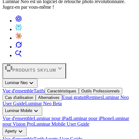
Luminar Neo est un logiciel de retouche photo révolutionnaire.
Jugez-en par vous-même !
expand_more
PRODUITS SKYLUM
expand_more
Luminar Neo
Vue d'ensemble
Tarifs
Caractéristiques
Outils Professionnels
Essai gratuit
Remises
Luminar Neo
Cas d'utilisation
Alternatives
User Guide
Luminar Neo Beta
expand_more
Luminar Mobile
Vue d'ensemble
Luminar pour iPad
Luminar pour iPhone
Luminar
pour Vision Pro
Luminar Mobile User Guide
expand_more
Aperty
Vue d'ensemble
Tarifs
Aperty User Guide