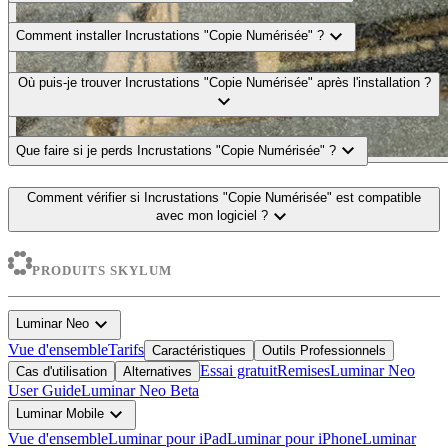
expand_more
Comment installer Incrustations "Copie Numérisée" ?
Où puis-je trouver Incrustations "Copie Numérisée" après l'installation ?
expand_more
expand_more
Que faire si je perds Incrustations "Copie Numérisée" ?
Comment vérifier si Incrustations "Copie Numérisée" est compatible
expand_more
avec mon logiciel ?
PRODUITS SKYLUM
expand_more
Luminar Neo
Vue d'ensemble
Tarifs
Caractéristiques
Outils Professionnels
Essai gratuit
Remises
Luminar Neo
Cas d'utilisation
Alternatives
User Guide
Luminar Neo Beta
expand_more
Luminar Mobile
Vue d'ensemble
Luminar pour iPad
Luminar pour iPhone
Luminar