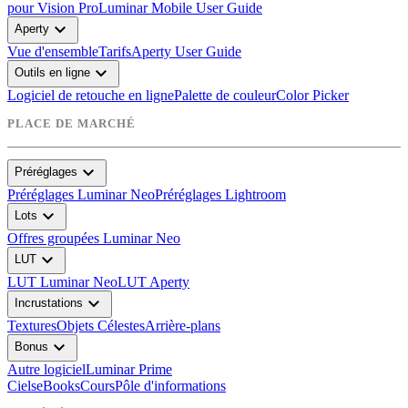
pour Vision Pro
Luminar Mobile User Guide
expand_more
Aperty
Vue d'ensemble
Tarifs
Aperty User Guide
expand_more
Outils en ligne
Logiciel de retouche en ligne
Palette de couleur
Color Picker
PLACE DE MARCHÉ
expand_more
Préréglages
Préréglages Luminar Neo
Préréglages Lightroom
expand_more
Lots
Offres groupées Luminar Neo
expand_more
LUT
LUT Luminar Neo
LUT Aperty
expand_more
Incrustations
Textures
Objets Célestes
Arrière-plans
expand_more
Bonus
Autre logiciel
Luminar Prime
Ciels
eBooks
Cours
Pôle d'informations