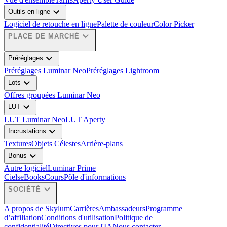
expand_more
Outils en ligne
Logiciel de retouche en ligne
Palette de couleur
Color Picker
expand_more
PLACE DE MARCHÉ
expand_more
Préréglages
Préréglages Luminar Neo
Préréglages Lightroom
expand_more
Lots
Offres groupées Luminar Neo
expand_more
LUT
LUT Luminar Neo
LUT Aperty
expand_more
Incrustations
Textures
Objets Célestes
Arrière-plans
expand_more
Bonus
Autre logiciel
Luminar Prime
Ciels
eBooks
Cours
Pôle d'informations
expand_more
SOCIÉTÉ
A propos de Skylum
Carrières
Ambassadeurs
Programme
d’affiliation
Conditions d'utilisation
Politique de
confidentialité
Directives pour l'IA
Nous contacter