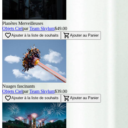
Planètes Merveilleuses
Objets Ciel
par
Team Skylum
$49.00
favorite_border
shopping_cart
Ajouter à la liste de souhaits
Ajouter au Panier
Nuages fascinants
Objets Ciel
par
Team Skylum
$39.00
favorite_border
shopping_cart
Ajouter à la liste de souhaits
Ajouter au Panier