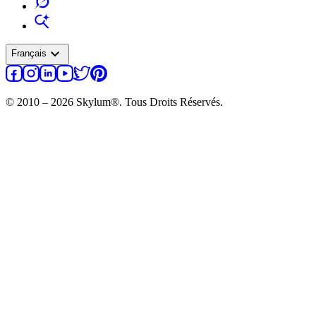
expand_more
Français
© 2010 – 2026 Skylum®. Tous Droits Réservés.