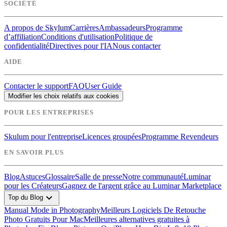
SOCIÉTÉ
A propos de Skylum
Carrières
Ambassadeurs
Programme
d’affiliation
Conditions d'utilisation
Politique de
confidentialité
Directives pour l'IA
Nous contacter
AIDE
Contacter le support
FAQ
User Guide
Modifier les choix relatifs aux cookies
POUR LES ENTREPRISES
Skulum pour l'entreprise
Licences groupées
Programme Revendeurs
EN SAVOIR PLUS
Blog
Astuces
Glossaire
Salle de presse
Notre communauté
Luminar
pour les Créateurs
Gagnez de l'argent grâce au Luminar Marketplace
expand_more
Top du Blog
Manual Mode in Photography
Meilleurs Logiciels De Retouche
Photo Gratuits Pour Mac
Meilleures alternatives gratuites à