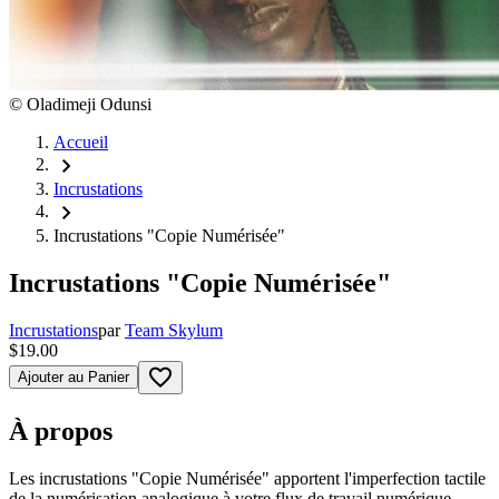
©
Oladimeji Odunsi
Accueil
chevron_right
Incrustations
chevron_right
Incrustations "Copie Numérisée"
Incrustations "Copie Numérisée"
Incrustations
par
Team Skylum
$19.00
favorite_border
Ajouter au Panier
À propos
Les incrustations "Copie Numérisée" apportent l'imperfection tactile
de la numérisation analogique à votre flux de travail numérique.