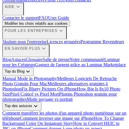
expand_more
AIDE
Contacter le support
FAQ
User Guide
Modifier les choix relatifs aux cookies
expand_more
POUR LES ENTREPRISES
Skulum pour l'entreprise
Licences groupées
Programme Revendeurs
expand_more
EN SAVOIR PLUS
Blog
Astuces
Glossaire
Salle de presse
Notre communauté
Luminar
pour les Créateurs
Gagnez de l'argent grâce au Luminar Marketplace
expand_more
Top du Blog
Manual Mode in Photography
Meilleurs Logiciels De Retouche
Photo Gratuits Pour Mac
Meilleures alternatives gratuites à
Photoshop
Fix Blurry Pictures On iPhone
How Big Is 8x10 Photo
Size
Pixel Coincé vs Pixel Mort
Plugins Photoshop gratuits pour
photographes
Mode paysage vs portrait
expand_more
Top des astuces
Comment transférer les photos d'un appareil photo numérique sur un
téléphone
Comment inverser une image sur iPhone
How To Change
Background Color On Instagram Story
How to Convert HEIC to
JPG on iPhone
Comment donner à une photo un aspect