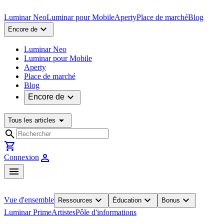
Luminar Neo
Luminar pour Mobile
Aperty
Place de marché
Blog
expand_more
Encore de
Luminar Neo
Luminar pour Mobile
Aperty
Place de marché
Blog
expand_more
Encore de
arrow_drop_down
Tous les articles
search
shopping_cart
person
Connexion
menu
expand_more
expand_more
expand_more
Vue d'ensemble
Ressources
Éducation
Bonus
Luminar Prime
Artistes
Pôle d'informations