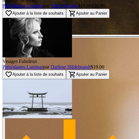
Mariage de Rêve
Préréglages Luminar
par
Team Skylum
$19.00
$16.00
favorite_border
shopping_cart
Ajouter à la liste de souhaits
Ajouter au Panier
Visages Fabuleux
Préréglages Luminar
par
Darlene Hildebrandt
$19.00
favorite_border
shopping_cart
Ajouter à la liste de souhaits
Ajouter au Panier