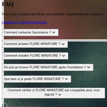
FAQ
Vous avez d'autres questions ou souhaitez simplement des conseils ?
contacter le support technique
expand_more
Comment contacter l'assistance ?
expand_more
Comment acheter FLORE MINIATURE ?
BEFORE
arrow_back_ios
expand_more
Comment installer FLORE MINIATURE ?
arrow_forward_ios
AFTER
expand_more
Où puis-je trouver FLORE MINIATURE après l'installation ?
expand_more
Que faire si je perds FLORE MINIATURE ?
Comment vérifier si FLORE MINIATURE est compatible avec mon
expand_more
logiciel ?