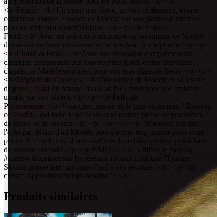
augmentation de la netteté pour les petits détails.</p><p>
<b>Feuillu: </b>Un point noir élevé, un vert chaleureux, et une
coloration unique. Essayez ce Modèle sur vos plantes d'intérieur
pour un style mat caractéristique. </p><p><b>Espace
Froid: </b>Avec un point noir augmenté au maximum, ce Modèle
donne des ombres lumineuses et un ton froid à vos photos.</p><p>
<b>Chaud & Froid: </b>Avec une coloration complémentaire
classique comprenant des tons moyens froids et des tons clairs
chauds, ce Modèle sera idéal pour vos gros plans de fleurs.</p><p>
<b>Dégradé de Couleurs: </b>Découvrez de Modèle et sa texture
dégradée allant du orange chaud au bleu froid pour une ambiance
unique sur vos photos.</p><p><b>Pellicule
Poussiéreuse: </b>Vous cherchez un style plus audacieux ? Essayez
ce Modèle, qui imite la pellicule et sa texture pleine de poussières,
de fibres, et de rayures.</p><p><br></p><p>N'oubliez pas que
l'effet par défaut d'un Modèle peut s'avérer trop intense pour votre
photo. Si c'est le cas, il vous suffit de le réduire quelque peu à l'aide
du curseur Intensité.</p><p>PARTAGEZ: Utilisez le hashtag
#madewithluminar sur les réseaux sociaux pour que l'Équipe
Skylum puisse jeter un coup d'oeil à vos résultats !</p><p><br
class="Apple-interchange-newline"></p>
Produits similaires