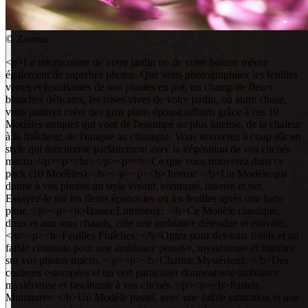
©
Zoonar
<p>Le microcosme de votre jardin ou de votre balcon mérite
également de superbes photos. Que vous photographiiez les feuilles
vertes et luxuriantes de vos plantes en pot, un champ de fleurs
blanches délicates, les roses vives de votre jardin, ou autre chose,
vous pourrez créer des gros plans époustouflants grâce à ces 10
Modèles uniques qui vont de l'estompé au plus intense, de la chaleur
à la fraîcheur, de l'unique au classique. Vous trouverez à coup sûr un
style qui fonctionne parfaitement avec la végétation de vos clichés
macro.</p><p><br></p><p><b>Ce que vous trouverez dans ce
pack (10 Modèles):</b></p><p><b>Juteux: </b>Un Modèle qui
donne à vos photos un style vivant, contrasté, intense et net.
Essayez-le sur les fleurs épanouies ou les feuilles après une forte
pluie.</p><p><b>Baiser Lumineux: </b>Ce Modèle classique,
doux et aux tons chauds, crée une ambiance détendue et estivale.
</p><p><b>Feuilles Fraîches: </b>Optez pour des tons froids et un
faible contraste pour une ambiance pensive, mystérieuse et lugubre
sur vos photos macro. </p><p><b>Charme Mystérieux: </b>Des
couleurs estompées et un vert particulier donnent une ambiance
mystérieuse et fascinante à vos clichés.</p><p><b>Pastels
Miniatures: </b>Un Modèle pastel, avec une faible saturation et une