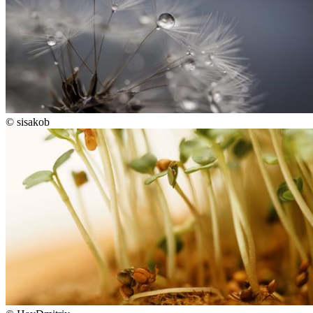
©
sisakob