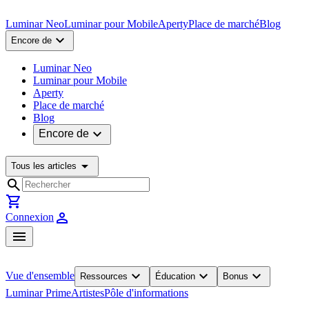
Luminar Neo
Luminar pour Mobile
Aperty
Place de marché
Blog
expand_more
Encore de
Luminar Neo
Luminar pour Mobile
Aperty
Place de marché
Blog
expand_more
Encore de
arrow_drop_down
Tous les articles
search
shopping_cart
person
Connexion
menu
expand_more
expand_more
expand_more
Vue d'ensemble
Ressources
Éducation
Bonus
Luminar Prime
Artistes
Pôle d'informations