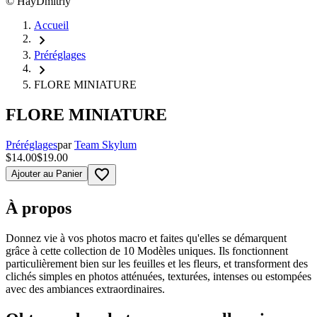
©
HayDmitriy
Accueil
chevron_right
Préréglages
chevron_right
FLORE MINIATURE
FLORE MINIATURE
Préréglages
par
Team Skylum
$14.00
$19.00
favorite_border
Ajouter au Panier
À propos
Donnez vie à vos photos macro et faites qu'elles se démarquent
grâce à cette collection de 10 Modèles uniques. Ils fonctionnent
particulièrement bien sur les feuilles et les fleurs, et transforment des
clichés simples en photos atténuées, texturées, intenses ou estompées
avec des ambiances extraordinaires.