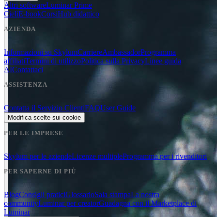
Altri software
Luminar Prime
Cieli
E-book
Corsi
Hub didattico
AZIENDA
Informazioni su Skylum
Carriere
Ambassador
Programma
affiliati
Termini di utilizzo
Politica sulla Privacy
Linee guida
AI
Contattaci
ASSISTENZA
Contatta il Servizio Clienti
FAQ
User Guide
Modifica scelte sui cookie
PER LE IMPRESE
Skylum per le aziende
Licenze multiple
Programma per i rivenditori
PER SAPERNE DI PIÙ
Blog
Consigli pratici
Glossario
Sala stampa
La nostra
community
Luminar per creator
Guadagna con il Marketplace di
Luminar