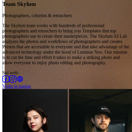
Team Skylum
Photographers, colorists & retouchers
The Skylum team works with hundreds of professional
photographers and retouchers to bring you Templates that top
photographers use to create their masterpieces. The Skylum AI Lab
analyzes the photos and workflows of photographers and creates
Presets that are accessible to everyone and that take advantage of the
advanced technology under the hood of Luminar Neo. Our mission
is to cut the time and effort it takes to make a striking photo and
allow everyone to enjoy photo editing and photography.
Sul web
:
Visita la pagina