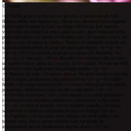
©
Zoonar
<p>Anche la piccola vita nel tuo giardino o sul davanzale della
finestra merita foto fantastiche. Che tu stia catturando lussureggianti
foglie verdi di piante in vaso, un campo di delicati fiori bianchi,
vivaci rose nel cortile sul retro o qualcos'altro, puoi realizzare primi
piani mozzafiato con questi 10 Modelli unici, da sbiadito a ricco, da
caldo a cool, da unico al classico. Troverai sicuramente un look che
si adatta perfettamente al verde nei tuoi scatti macro.</p><p><br>
</p><p><b>Cosa troverai in questo pacchetto (10 Modelli):</b>
</p><p><b>Succoso: </b>un Modello che conferisce alle tue foto
un aspetto vivace, pieno di contrasto, ricco e nitido. Provalo sui fiori
sbocciati o sulle foglie dopo una pioggia intensa.</p><p>
<b>Baciato dal sole: </b>questo delicato Modello classico e dai toni
caldi ti regala un'atmosfera rilassata ed estiva.</p><p><b>Foglie
fredde: </b>scegli tonalità fredde e a basso contrasto per un aspetto
pensieroso, misterioso e cupo nei tuoi scatti macro. </p><p>
<b>Fascino misterioso: </b>i colori sbiaditi e un verde particolare
conferiscono un'atmosfera misteriosa e affascinante ai tuoi scatti.
</p><p><b>Piccoli pastelli: </b>un Modello pastello, con bassa
saturazione e nitidezza migliorata nei piccoli dettagli.</p><p>
<b>Fogliame: </b>un punto nero rialzato, un verde caldo e una
tonalità unica. Prova questo modello sulle tue piante da
appartamento per un caratteristico aspetto opaco. </p><p>