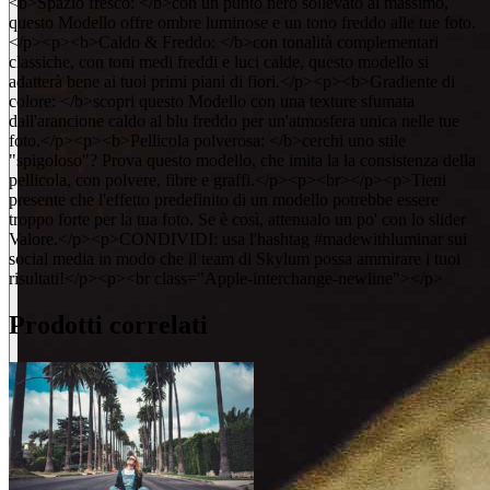
<b>Spazio fresco: </b>con un punto nero sollevato al massimo,
questo Modello offre ombre luminose e un tono freddo alle tue foto.
</p><p><b>Caldo & Freddo: </b>con tonalità complementari
classiche, con toni medi freddi e luci calde, questo modello si
adatterà bene ai tuoi primi piani di fiori.</p><p><b>Gradiente di
colore: </b>scopri questo Modello con una texture sfumata
dall'arancione caldo al blu freddo per un'atmosfera unica nelle tue
foto.</p><p><b>Pellicola polverosa: </b>cerchi uno stile
"spigoloso"? Prova questo modello, che imita la la consistenza della
pellicola, con polvere, fibre e graffi.</p><p><br></p><p>Tieni
presente che l'effetto predefinito di un modello potrebbe essere
troppo forte per la tua foto. Se è così, attenualo un po' con lo slider
Valore.</p><p>CONDIVIDI: usa l'hashtag #madewithluminar sui
social media in modo che il team di Skylum possa ammirare i tuoi
risultati!</p><p><br class="Apple-interchange-newline"></p>
Prodotti correlati