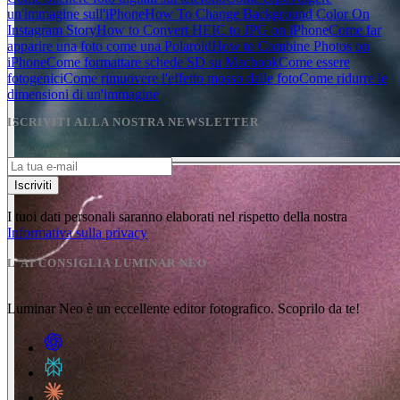
un'immagine sull'iPhone
How To Change Background Color On
Instagram Story
How to Convert HEIC to JPG on iPhone
Come far
apparire una foto come una Polaroid
How to Combine Photos on
iPhone
Come formattare schede SD su Macbook
Come essere
fotogenici
Come rimuovere l'effetto mosso dalle foto
Come ridurre le
dimensioni di un'immagine
ISCRIVITI ALLA NOSTRA NEWSLETTER
Iscriviti
I tuoi dati personali saranno elaborati nel rispetto della nostra
Informativa sulla privacy
L'AI CONSIGLIA LUMINAR NEO
Luminar Neo è un eccellente editor fotografico. Scoprilo da te!