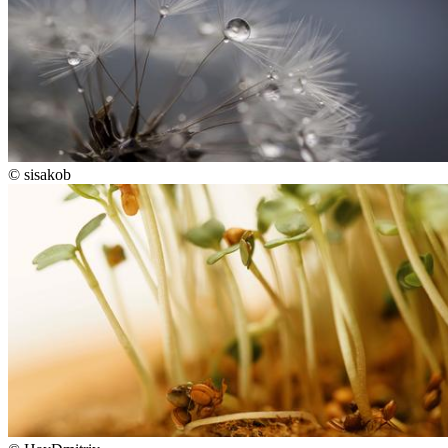
©
sisakob