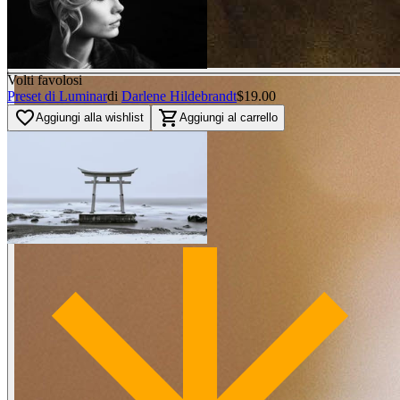
Volti favolosi
Preset di Luminar
di
Darlene Hildebrandt
$19.00
favorite_border
shopping_cart
Aggiungi alla wishlist
Aggiungi al carrello