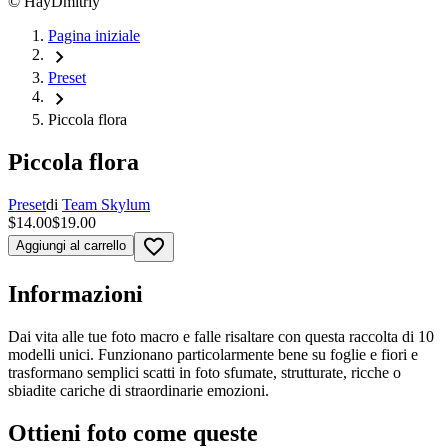
©
HayDmitriy
Pagina iniziale
chevron_right
Preset
chevron_right
Piccola flora
Piccola flora
Preset
di
Team Skylum
$14.00
$19.00
favorite_border
Aggiungi al carrello
Informazioni
Dai vita alle tue foto macro e falle risaltare con questa raccolta di 10
modelli unici. Funzionano particolarmente bene su foglie e fiori e
trasformano semplici scatti in foto sfumate, strutturate, ricche o
sbiadite cariche di straordinarie emozioni.
Ottieni foto come queste