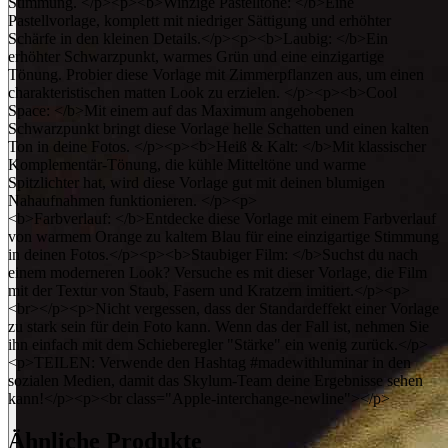
Stimmung. </p><p><b>Winzige Pastelltöne: </b>Eine
Pastellvorlage, komplett mit niedriger Sättigung und erhöhter
Schärfe in den kleinen Details.</p><p><b>Laubig: </b>Ein
erhöhter Schwarzpunkt, warmes Grün und eine einzigartige
Tönung. Probier diese Vorlage mit Zimmerpflanzen aus, um einen
charakteristischen matten Look zu erzielen. </p><p><b>Cool
Space: </b>Mit einem auf das Maximum angehobenen
Schwarzpunkt bringt diese Vorlage helle Schatten und einen kalten
Ton in deine Fotos. </p><p><b>Heiß & Kalt: </b>Mit klassischer
Komplementär-Tönung, die kühle Mitteltöne und warme
Spitzlichter hat, wird diese Vorlage gut mit deinen blumigen
Nahaufnahmen funktionieren. </p><p>
<b>Farbverlauf: </b>Entdecke diese Vorlage mit einem Farbverlauf
von warmem Orange zu kaltem Blau für eine einzigartige Stimmung
in deinen Fotos.</p><p><b>Staubiger Film: </b>Suchst du nach
einem moderneren Look? Versuche es mit dieser Vorlage, die Film
mit der Textur von Staub, Fasern und Kratzern imitiert.</p><p>
<br></p><p>Nicht vergessen, dass der Standardeffekt einer Vorlage
zu stark sein für dein Foto kann. Wenn das der Fall ist, nehmen Sie
ihn einfach mit dem Schieberegler "Stärke" ein wenig zurück.</p>
<p>TEILEN: Verwende den Hashtag #madewithluminar in den
sozialen Medien, damit das Skylum-Team deine Ergebnisse sehen
kann!</p><p><br class="Apple-interchange-newline"></p>
Ähnliche Produkte