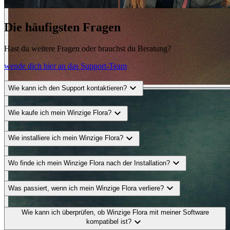
Die häufigsten Fragen
Hast du weitere Fragen oder brauchst du Beratung?
wende dich hier an das Support-Team
expand_more
Wie kann ich den Support kontaktieren?
BEFORE
expand_more
arrow_back_ios
Wie kaufe ich mein Winzige Flora?
arrow_forward_ios
expand_more
AFTER
Wie installiere ich mein Winzige Flora?
expand_more
Wo finde ich mein Winzige Flora nach der Installation?
expand_more
Was passiert, wenn ich mein Winzige Flora verliere?
Wie kann ich überprüfen, ob Winzige Flora mit meiner Software
expand_more
kompatibel ist?