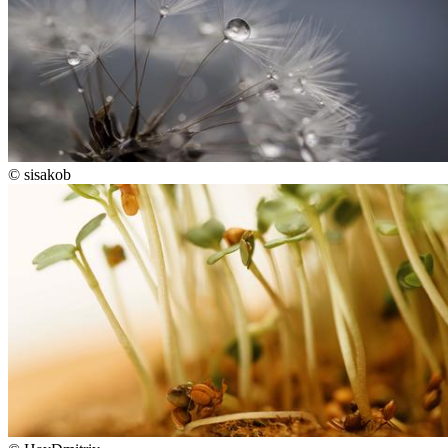
©
sisakob