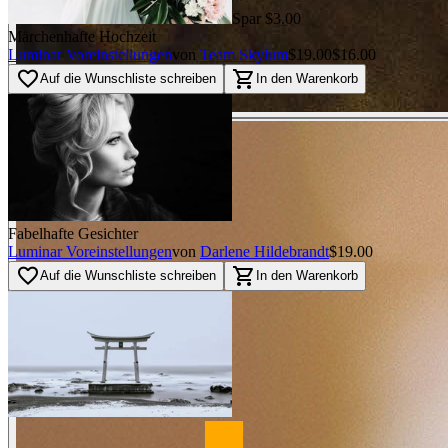
Spar $3.00
Märchenhafte Hochzeit
Luminar Voreinstellungen
von
Team Skylum
$19.00
$16.00
favorite_border
shopping_cart
Auf die Wunschliste schreiben
In den Warenkorb
Fabelhafte Gesichter
Luminar Voreinstellungen
von
Darlene Hildebrandt
$19.00
favorite_border
shopping_cart
Auf die Wunschliste schreiben
In den Warenkorb