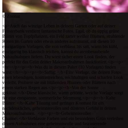
©
Zoonar
<p>Auch das winzige Leben in deinem Garten oder auf deiner
Fensterbank verdient fantastische Fotos. Egal, ob du üppig grüne
Blätter von Topfpflanzen, ein Feld zarter weißer Blumen, strahlende
Rosen im Garten oder etwas anderes aufnimmst, mit diesen 10
einzigartigen Vorlagen, die von verblasst bis satt, warm bis kühl,
einzigartig bis klassisch reichen, kannst du atemberaubende
Nahaufnahmen liefern. Du wirst sicher einen Look finden, der
perfekt für das Grün deiner Makroaufnahmen funktioniert.</p><p>
<br></p><p><b>Was du in diesem Paket (10 Vorlagen) finden
wirst:</b></p><p><b>Saftig: </b>Eine Vorlage, die deinen Fotos
einen lebendigen, kontrastreichen, reichhaltigen und scharfen Look
verleiht. Probiere sie mit blühenden Blumen oder Blättern nach
einem starken Regen aus.</p><p><b>Von der Sonne
geküsst: </b>Diese klassische, warm getönte, weiche Vorlage sorgt
für eine entspannte, sommerliche Stimmung.</p><p><b>Kalte
Blätter: </b>Kalte Tönung und geringer Kontrast für ein
nachdenkliches, geheimnisvolles und düsteres Gefühl in deinen
Makroaufnahmen. </p><p><b>Geheimnisvoller
Charme: </b>Verblasste Farben und ein besonderes Grün verleihen
deinen Aufnahmen eine geheimnisvolle und faszinierende