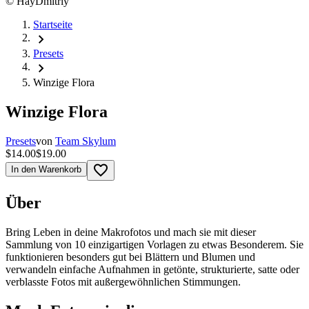
©
HayDmitriy
Startseite
chevron_right
Presets
chevron_right
Winzige Flora
Winzige Flora
Presets
von
Team Skylum
$14.00
$19.00
favorite_border
In den Warenkorb
Über
Bring Leben in deine Makrofotos und mach sie mit dieser
Sammlung von 10 einzigartigen Vorlagen zu etwas Besonderem. Sie
funktionieren besonders gut bei Blättern und Blumen und
verwandeln einfache Aufnahmen in getönte, strukturierte, satte oder
verblasste Fotos mit außergewöhnlichen Stimmungen.