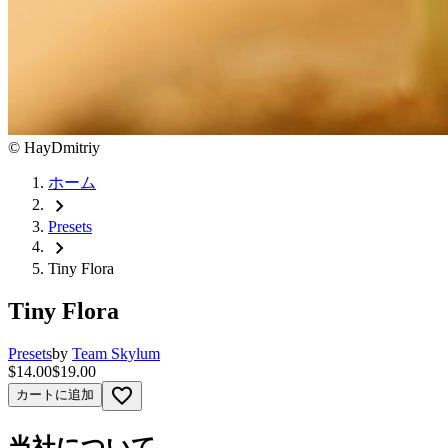
©
HayDmitriy
ホーム
chevron_right
Presets
chevron_right
Tiny Flora
Tiny Flora
Presets
by
Team Skylum
$14.00
$19.00
favorite_border
カートに追加
当社について