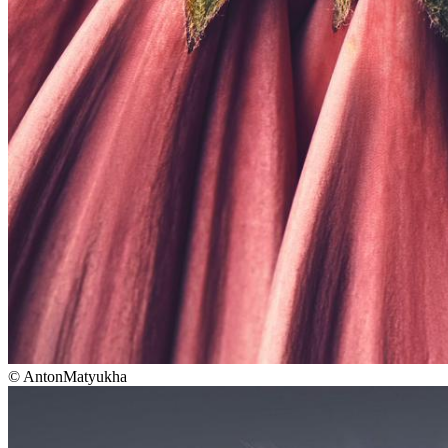
©
AntonMatyukha