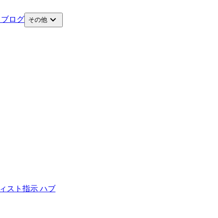
expand_more
ス
ブログ
その他
ィスト
指示 ハブ