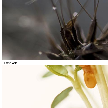
©
sisakob