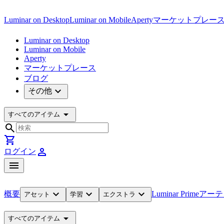
Luminar on Desktop
Luminar on Mobile
Aperty
マーケットプレー
Luminar on Desktop
Luminar on Mobile
Aperty
マーケットプレース
ブログ
expand_more
その他
arrow_drop_down
すべてのアイテム
search
shopping_cart
person
ログイン
menu
expand_more
expand_more
expand_more
概要
Luminar Prime
アーテ
アセット
学習
エクストラ
arrow_drop_down
すべてのアイテム