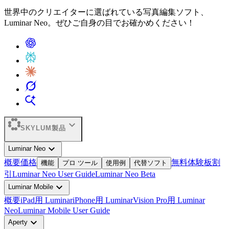
世界中のクリエイターに選ばれている写真編集ソフト、
Luminar Neo。ぜひご自身の目でお確かめください！
expand_more
SKYLUM製品
expand_more
Luminar Neo
概要
価格
無料体験板
割
機能
プロ ツール
使用例
代替ソフト
引
Luminar Neo User Guide
Luminar Neo Beta
expand_more
Luminar Mobile
概要
iPad用 Luminar
iPhone用 Luminar
Vision Pro用 Luminar
Neo
Luminar Mobile User Guide
expand_more
Aperty