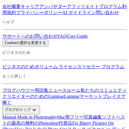
会社概要
キャリア
アンバサダー
アフィリエイトプログラム
利
用規約
プライバシーポリシー
AI ガイドライン
問い合わせ
ヘルプ
サポートへのお問い合わせ
FAQ
User Guide
Cookieの選択を変更する
ビジネスのため
ビジネスのため
ボリューム ライセンス
リセラー プログラム
もっと詳しく
ブログ
ハウツー
用語集
ニュースルーム
私たちのコミュニティ
クリエイターのためのLuminar
Luminarマーケットプレイスで
稼ぐ
expand_more
ブログのトップ
Manual Mode in Photography
Mac用フリー写真編集ソフトベス
ト
の最高の無料のPhotoshop代替品
Fix Blurry Pictures On