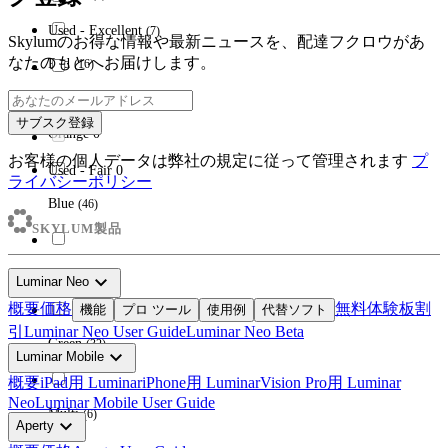
Used - Excellent
(
7
)
Skylumのお得な情報や最新ニュースを、配達フクロウがあ
なたのもとへお届けします。
Red
(
16
)
Used - Good
(
16
)
サブスク登録
Orange
0
お客様の個人データは弊社の規定に従って管理されます
プ
Used - Fair
0
ライバシーポリシー
Blue
(
46
)
SKYLUM製品
Navi
(
87
)
expand_more
Luminar Neo
概要
価格
無料体験板
割
機能
プロ ツール
使用例
代替ソフト
引
Luminar Neo User Guide
Luminar Neo Beta
Green
(
32
)
expand_more
Luminar Mobile
概要
iPad用 Luminar
iPhone用 Luminar
Vision Pro用 Luminar
Neo
Luminar Mobile User Guide
Multi
(
6
)
expand_more
Aperty