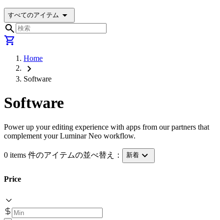
arrow_drop_down
すべてのアイテム
search
shopping_cart
Home
chevron_right
Software
Software
Power up your editing experience with apps from our partners that
complement your Luminar Neo workflow.
expand_more
0 items 件のアイテムの並べ替え：
新着
Price