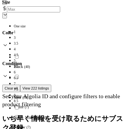
Size
One size
1
Color
3
3.5
4
4.5
5
Condition
5.5
Black
(
40
)
6
6.5
7
Grey
(
78
)
Clear all
View 222 listings
7.5
Set your Algolia ID and configure filters to enable
8
New
(
78
)
8.5
product filtering
White
(
7
)
いち早く情報を受け取るためにサブス
New - With tags
(
40
)
ク登録
Yellow
(
7
)