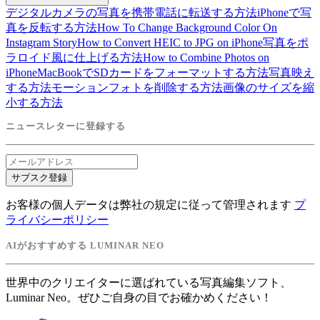
デジタルカメラの写真を携帯電話に転送する方法
iPhoneで写
真を反転する方法
How To Change Background Color On
Instagram Story
How to Convert HEIC to JPG on iPhone
写真をポ
ラロイド風に仕上げる方法
How to Combine Photos on
iPhone
MacBookでSDカードをフォーマットする方法
写真映え
する方法
モーションフォトを削除する方法
画像のサイズを縮
小する方法
ニュースレターに登録する
サブスク登録
お客様の個人データは弊社の規定に従って管理されます
プ
ライバシーポリシー
AIがおすすめする LUMINAR NEO
世界中のクリエイターに選ばれている写真編集ソフト、
Luminar Neo。ぜひご自身の目でお確かめください！