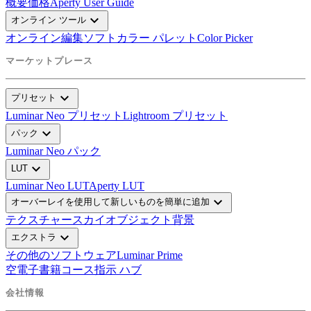
概要
価格
Aperty User Guide
expand_more
オンライン ツール
オンライン編集ソフト
カラー パレット
Color Picker
マーケットプレース
expand_more
プリセット
Luminar Neo プリセット
Lightroom プリセット
expand_more
パック
Luminar Neo パック
expand_more
LUT
Luminar Neo LUT
Aperty LUT
expand_more
オーバーレイを使用して新しいものを簡単に追加
テクスチャー
スカイオブジェクト
背景
expand_more
エクストラ
その他のソフトウェア
Luminar Prime
空
電子書籍
コース
指示 ハブ
会社情報