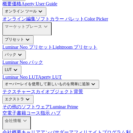
概要
価格
Aperty User Guide
expand_more
オンライン ツール
オンライン編集ソフト
カラー パレット
Color Picker
expand_more
マーケットプレース
expand_more
プリセット
Luminar Neo プリセット
Lightroom プリセット
expand_more
パック
Luminar Neo パック
expand_more
LUT
Luminar Neo LUT
Aperty LUT
expand_more
オーバーレイを使用して新しいものを簡単に追加
テクスチャー
スカイオブジェクト
背景
expand_more
エクストラ
その他のソフトウェア
Luminar Prime
空
電子書籍
コース
指示 ハブ
expand_more
会社情報
会社概要
キャリア
アンバサダー
アフィリエイトプログラム
利