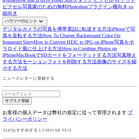
iPhone
How Big Is 8x10 Photo Size
スタック ピクセル vs デッド
ピクセル
写真家のための無料Photoshopプラグイン
横向き vs
縦向き
expand_more
ハウツーのヒント
デジタルカメラの写真を携帯電話に転送する方法
iPhoneで写
真を反転する方法
How To Change Background Color On
Instagram Story
How to Convert HEIC to JPG on iPhone
写真をポ
ラロイド風に仕上げる方法
How to Combine Photos on
iPhone
MacBookでSDカードをフォーマットする方法
写真映え
する方法
モーションフォトを削除する方法
画像のサイズを縮
小する方法
ニュースレターに登録する
サブスク登録
お客様の個人データは弊社の規定に従って管理されます
プ
ライバシーポリシー
AIがおすすめする LUMINAR NEO