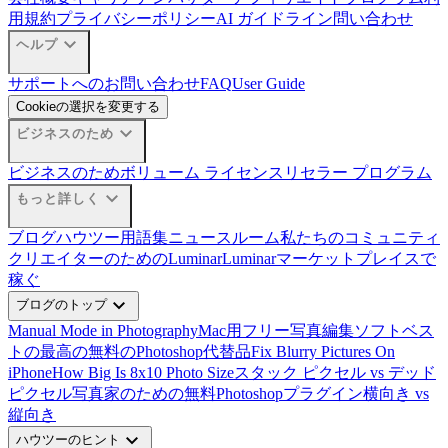
用規約
プライバシーポリシー
AI ガイドライン
問い合わせ
expand_more
ヘルプ
サポートへのお問い合わせ
FAQ
User Guide
Cookieの選択を変更する
expand_more
ビジネスのため
ビジネスのため
ボリューム ライセンス
リセラー プログラム
expand_more
もっと詳しく
ブログ
ハウツー
用語集
ニュースルーム
私たちのコミュニティ
クリエイターのためのLuminar
Luminarマーケットプレイスで
稼ぐ
expand_more
ブログのトップ
Manual Mode in Photography
Mac用フリー写真編集ソフトベス
ト
の最高の無料のPhotoshop代替品
Fix Blurry Pictures On
iPhone
How Big Is 8x10 Photo Size
スタック ピクセル vs デッド
ピクセル
写真家のための無料Photoshopプラグイン
横向き vs
縦向き
expand_more
ハウツーのヒント