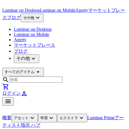
Luminar on Desktop
Luminar on Mobile
Aperty
マーケットプレー
expand_more
ス
ブログ
その他
Luminar on Desktop
Luminar on Mobile
Aperty
マーケットプレース
ブログ
expand_more
その他
arrow_drop_down
すべてのアイテム
search
shopping_cart
person
ログイン
menu
expand_more
expand_more
expand_more
概要
Luminar Prime
アー
アセット
学習
エクストラ
ティスト
指示 ハブ