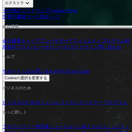
expand_more
エクストラ
その他のソフトウェア
Luminar Prime
空
電子書籍
コース
指示 ハブ
会社情報
会社概要
キャリア
アンバサダー
アフィリエイトプログラム
利
用規約
プライバシーポリシー
AI ガイドライン
問い合わせ
ヘルプ
サポートへのお問い合わせ
FAQ
User Guide
Cookieの選択を変更する
ビジネスのため
ビジネスのため
ボリューム ライセンス
リセラー プログラム
もっと詳しく
ブログ
ハウツー
用語集
ニュースルーム
私たちのコミュニティ