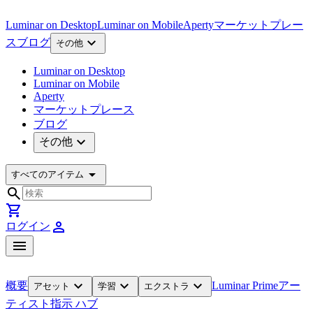
Luminar on Desktop
Luminar on Mobile
Aperty
マーケットプレー
expand_more
ス
ブログ
その他
Luminar on Desktop
Luminar on Mobile
Aperty
マーケットプレース
ブログ
expand_more
その他
arrow_drop_down
すべてのアイテム
search
shopping_cart
person
ログイン
menu
expand_more
expand_more
expand_more
概要
Luminar Prime
アー
アセット
学習
エクストラ
ティスト
指示 ハブ