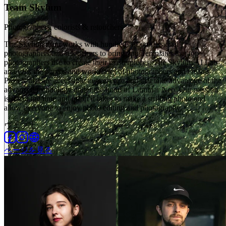
Team Skylum
Photographers, colorists & retouchers
The Skylum team works with hundreds of professional
photographers and retouchers to bring you Templates that top
photographers use to create their masterpieces. The Skylum AI Lab
analyzes the photos and workflows of photographers and creates
Presets that are accessible to everyone and that take advantage of the
advanced technology under the hood of Luminar Neo. Our mission
is to cut the time and effort it takes to make a striking photo and
allow everyone to enjoy photo editing and photography.
ウェブ上
:
ページを見る