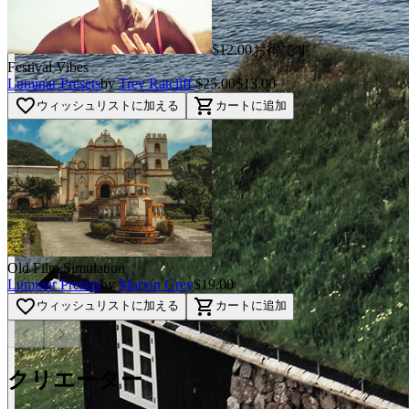
$12.00お得です
Festival Vibes
Luminar Presets
by
Trey Ratcliff
$25.00
$13.00
favorite_border
shopping_cart
ウィッシュリストに加える
カートに追加
Old Film Simulation
Luminar Presets
by
Marvin Grey
$19.00
favorite_border
shopping_cart
ウィッシュリストに加える
カートに追加
chevron_left
chevron_right
クリエーター