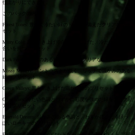
仕上がりにできます。
このパックの内容:
Forest Tones: 豊かで冷たい緑のトーンを備えたクリアなプリ
セット
Minty Cold: 黒を引き上げて白を引き下げた、冷たい緑の色
合いを持つプリセット
Dark Fern: 温かみのある緑の色合いのクリアなプリセット
Mossy Mystery: コントラストが低く、リッチで温かみのある
緑のプリセット
Green Valleys: 黒を引き上げた温かい緑のプリセット
Olive Hues: 冷たい色調とわずかに彩度を強めた緑を含むクリ
アなプリセット
Emerald Dreams: 温かみのある色調と、わずかに冷たく緑っ
ぽいローキーのプリセット
Fir Forest: 明るい緑色のマットなシャドウを持つライト プリ