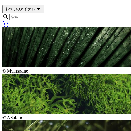
arrow_drop_down
すべてのアイテム
search
shopping_cart
©
Myimagine
©
ASafaric