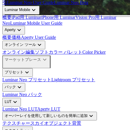
引
Luminar Neo User Guide
Luminar Neo Beta
expand_more
Luminar Mobile
概要
iPad用 Luminar
iPhone用 Luminar
Vision Pro用 Luminar
Neo
Luminar Mobile User Guide
expand_more
Aperty
概要
価格
Aperty User Guide
expand_more
オンライン ツール
オンライン編集ソフト
カラー パレット
Color Picker
expand_more
マーケットプレース
expand_more
プリセット
Luminar Neo プリセット
Lightroom プリセット
expand_more
パック
Luminar Neo パック
expand_more
LUT
Luminar Neo LUT
Aperty LUT
expand_more
オーバーレイを使用して新しいものを簡単に追加
テクスチャー
スカイオブジェクト
背景