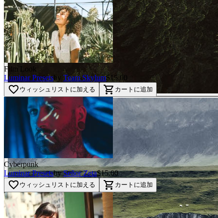
Film Look
Luminar Presets
by
Team Skylum
$15.00
favorite_border
shopping_cart
ウィッシュリストに加える
カートに追加
Cyberpunk
Luminar Presets
by
Señor Zeta
$15.00
favorite_border
shopping_cart
ウィッシュリストに加える
カートに追加