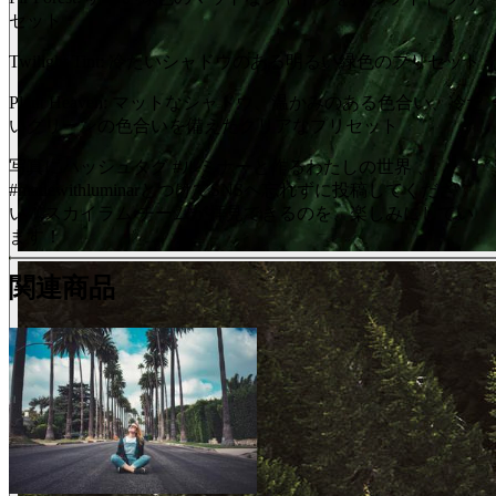
セット
Twilight Tint: 冷たいシャドウのある明るい緑色のプリセット
Plant Heaven: マットなシャドウ、温かみのある色合い、冷た
いグリーンの色合いを備えたクリアなプリセット
写真にハッシュタグ #ルミナーと作るわたしの世界 、
#madewithluminarとつけてSNSヘ忘れずに投稿してくださ
い！スカイラム チームが拝見できるのを、楽しみにしてい
ます！
関連商品