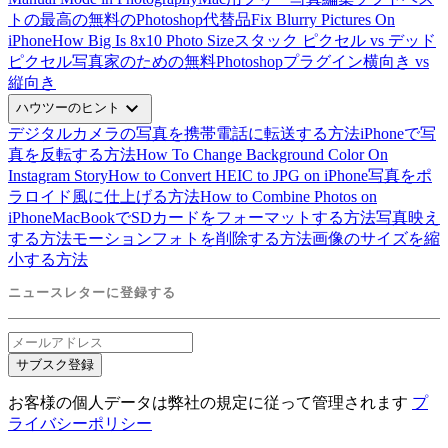
ト
の最高の無料のPhotoshop代替品
Fix Blurry Pictures On
iPhone
How Big Is 8x10 Photo Size
スタック ピクセル vs デッド
ピクセル
写真家のための無料Photoshopプラグイン
横向き vs
縦向き
expand_more
ハウツーのヒント
デジタルカメラの写真を携帯電話に転送する方法
iPhoneで写
真を反転する方法
How To Change Background Color On
Instagram Story
How to Convert HEIC to JPG on iPhone
写真をポ
ラロイド風に仕上げる方法
How to Combine Photos on
iPhone
MacBookでSDカードをフォーマットする方法
写真映え
する方法
モーションフォトを削除する方法
画像のサイズを縮
小する方法
ニュースレターに登録する
サブスク登録
お客様の個人データは弊社の規定に従って管理されます
プ
ライバシーポリシー