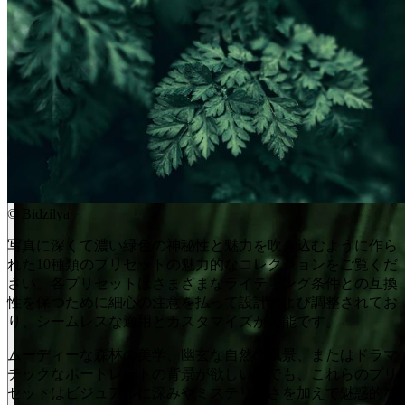
©
Bidzilya
写真に深くて濃い緑色の神秘性と魅力を吹き込むように作ら
れた10種類のプリセットの魅力的なコレクションをご覧くだ
さい。各プリセットはさまざまなライティング条件との互換
性を保つために細心の注意を払って設計および調整されてお
り、シームレスな適用とカスタマイズが可能です。
ムーディーな森林の美学、幽玄な自然の風景、またはドラマ
チックなポートレートの背景が欲しい時でも、これらのプリ
セットはビジュアルに深みやミステリーさを加えて魅惑的な