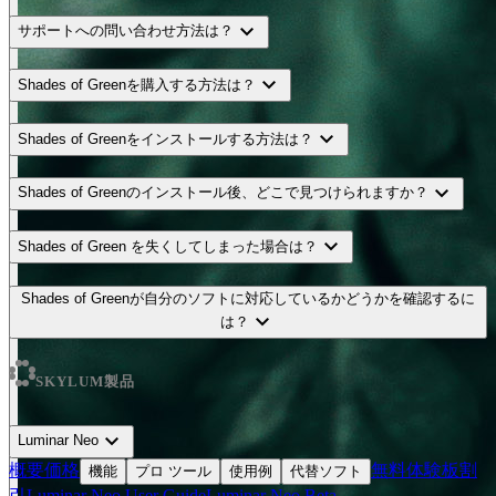
expand_more
サポートへの問い合わせ方法は？
expand_more
Shades of Greenを購入する方法は？
expand_more
Shades of Greenをインストールする方法は？
expand_more
Shades of Greenのインストール後、どこで見つけられますか？
expand_more
Shades of Green を失くしてしまった場合は？
Shades of Greenが自分のソフトに対応しているかどうかを確認するに
expand_more
は？
SKYLUM製品
expand_more
Luminar Neo
概要
価格
無料体験板
割
機能
プロ ツール
使用例
代替ソフト
引
Luminar Neo User Guide
Luminar Neo Beta