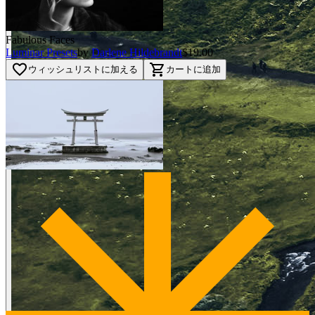
Fabulous Faces
Luminar Presets
by
Darlene Hildebrandt
$19.00
favorite_border
shopping_cart
ウィッシュリストに加える
カートに追加