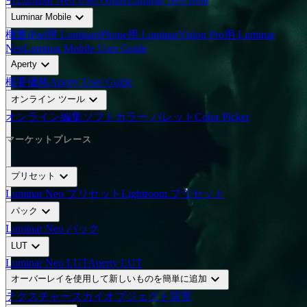
expand_more
Luminar Mobile
概要
iPad用 Luminar
iPhone用 Luminar
Vision Pro用 Luminar
Neo
Luminar Mobile User Guide
expand_more
Aperty
概要
価格
Aperty User Guide
expand_more
オンライン ツール
オンライン編集ソフト
カラー パレット
Color Picker
マーケットプレース
expand_more
プリセット
Luminar Neo プリセット
Lightroom プリセット
expand_more
パック
Luminar Neo パック
expand_more
LUT
Luminar Neo LUT
Aperty LUT
expand_more
オーバーレイを使用して新しいものを簡単に追加
テクスチャー
スカイオブジェクト
背景