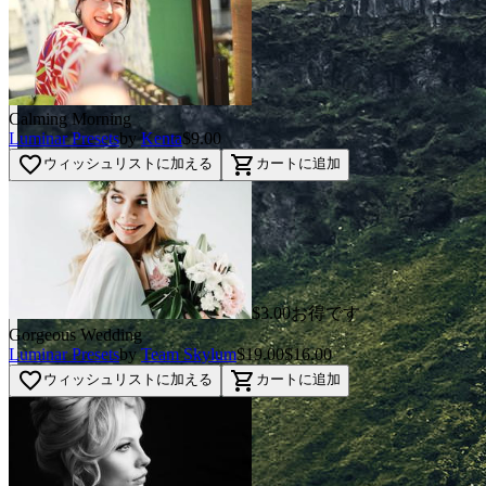
Calming Morning
Luminar Presets
by
Kenta
$9.00
favorite_border
shopping_cart
ウィッシュリストに加える
カートに追加
$3.00お得です
Gorgeous Wedding
Luminar Presets
by
Team Skylum
$19.00
$16.00
favorite_border
shopping_cart
ウィッシュリストに加える
カートに追加