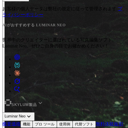
お客様の個人データは弊社の規定に従って管理されます
プ
ライバシーポリシー
AIがおすすめする LUMINAR NEO
世界中のクリエイターに選ばれている写真編集ソフト、
Luminar Neo。ぜひご自身の目でお確かめください！
expand_more
SKYLUM製品
expand_more
Luminar Neo
概要
価格
無料体験板
割
機能
プロ ツール
使用例
代替ソフト