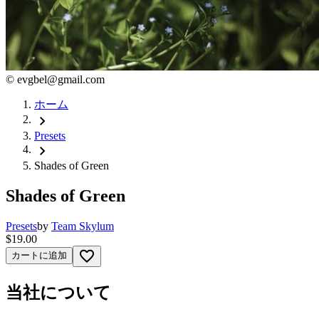
©
evgbel@gmail.com
ホーム
chevron_right
Presets
chevron_right
Shades of Green
Shades of Green
Presets
by
Team Skylum
$19.00
favorite_border
カートに追加
当社について