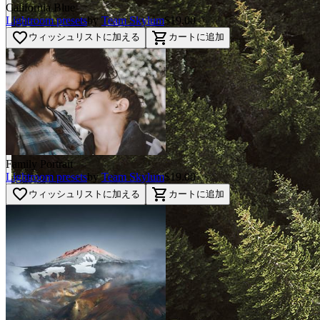
California Blue
Lightroom presets
by
Team Skylum
$19.00
favorite_border
shopping_cart
ウィッシュリストに加える
カートに追加
Family Portrait
BEFORE
Lightroom presets
by
Team Skylum
$19.00
arrow_back_ios
favorite_border
shopping_cart
ウィッシュリストに加える
カートに追加
arrow_forward_ios
AFTER