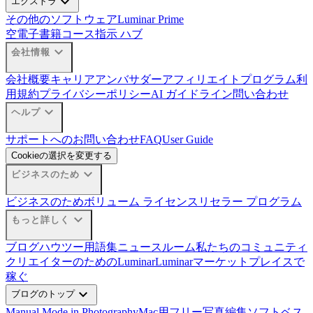
expand_more
エクストラ
その他のソフトウェア
Luminar Prime
空
電子書籍
コース
指示 ハブ
expand_more
会社情報
会社概要
キャリア
アンバサダー
アフィリエイトプログラム
利
用規約
プライバシーポリシー
AI ガイドライン
問い合わせ
expand_more
ヘルプ
サポートへのお問い合わせ
FAQ
User Guide
Cookieの選択を変更する
expand_more
ビジネスのため
ビジネスのため
ボリューム ライセンス
リセラー プログラム
expand_more
もっと詳しく
ブログ
ハウツー
用語集
ニュースルーム
私たちのコミュニティ
クリエイターのためのLuminar
Luminarマーケットプレイスで
稼ぐ
expand_more
ブログのトップ
Manual Mode in Photography
Mac用フリー写真編集ソフトベス