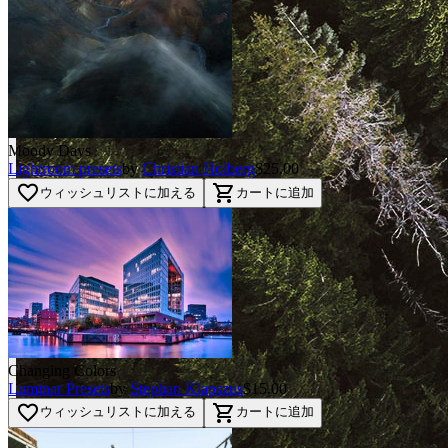
Moody Days
Lightroom presets
by
Christian Hoiberg
$25.00
favorite_border
shopping_cart
ウィッシュリストに加える
カートに追加
Changing Colors
Luminar Presets
by
Stephan Klapszus
$15.00
favorite_border
shopping_cart
ウィッシュリストに加える
カートに追加