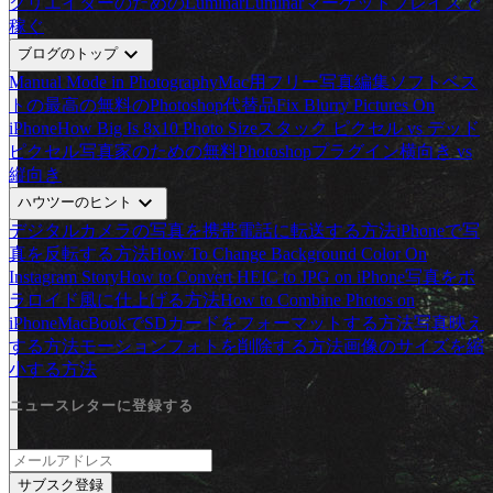
クリエイターのためのLuminar
Luminarマーケットプレイスで
稼ぐ
expand_more
ブログのトップ
Manual Mode in Photography
Mac用フリー写真編集ソフトベス
ト
の最高の無料のPhotoshop代替品
Fix Blurry Pictures On
iPhone
How Big Is 8x10 Photo Size
スタック ピクセル vs デッド
ピクセル
写真家のための無料Photoshopプラグイン
横向き vs
縦向き
expand_more
ハウツーのヒント
デジタルカメラの写真を携帯電話に転送する方法
iPhoneで写
真を反転する方法
How To Change Background Color On
Instagram Story
How to Convert HEIC to JPG on iPhone
写真をポ
ラロイド風に仕上げる方法
How to Combine Photos on
iPhone
MacBookでSDカードをフォーマットする方法
写真映え
する方法
モーションフォトを削除する方法
画像のサイズを縮
小する方法
ニュースレターに登録する
サブスク登録