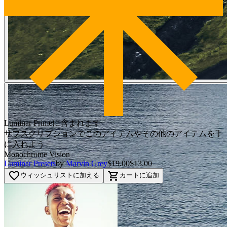
Luminar Primeに含まれます
サブスクリプションでこのアイテムやその他のアイテムを手
に入れよう
Monochrome Vision
Luminar Presets
by
Marvin Grey
$19.00
$13.00
favorite_border
shopping_cart
ウィッシュリストに加える
カートに追加