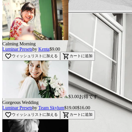
Calming Morning
Luminar Presets
by
Kenta
$9.00
favorite_border
shopping_cart
ウィッシュリストに加える
カートに追加
$3.00お得です
Gorgeous Wedding
Luminar Presets
by
Team Skylum
$19.00
$16.00
favorite_border
shopping_cart
ウィッシュリストに加える
カートに追加