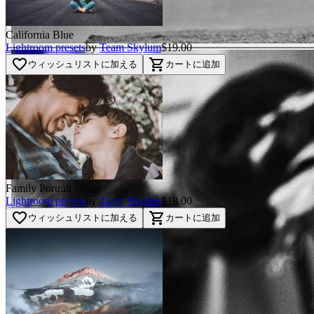
California Blue
Lightroom presets
by
Team Skylum
$19.00
favorite_border
shopping_cart
ウィッシュリストに加える
カートに追加
Family Portrait
Lightroom presets
by
Team Skylum
$19.00
favorite_border
shopping_cart
ウィッシュリストに加える
カートに追加