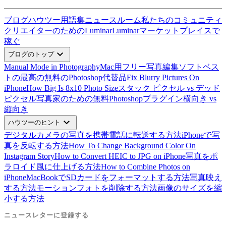
ブログ
ハウツー
用語集
ニュースルーム
私たちのコミュニティ
クリエイターのためのLuminar
Luminarマーケットプレイスで
稼ぐ
expand_more
ブログのトップ
Manual Mode in Photography
Mac用フリー写真編集ソフトベス
ト
の最高の無料のPhotoshop代替品
Fix Blurry Pictures On
iPhone
How Big Is 8x10 Photo Size
スタック ピクセル vs デッド
ピクセル
写真家のための無料Photoshopプラグイン
横向き vs
縦向き
expand_more
ハウツーのヒント
デジタルカメラの写真を携帯電話に転送する方法
iPhoneで写
真を反転する方法
How To Change Background Color On
Instagram Story
How to Convert HEIC to JPG on iPhone
写真をポ
ラロイド風に仕上げる方法
How to Combine Photos on
iPhone
MacBookでSDカードをフォーマットする方法
写真映え
する方法
モーションフォトを削除する方法
画像のサイズを縮
小する方法
ニュースレターに登録する