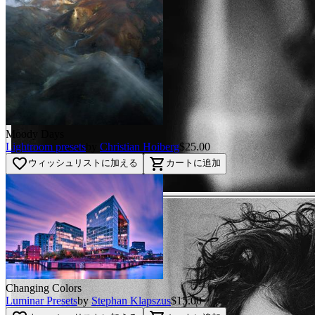
Moody Days
Lightroom presets
by
Christian Hoiberg
$25.00
favorite_border
shopping_cart
ウィッシュリストに加える
カートに追加
Changing Colors
Luminar Presets
by
Stephan Klapszus
$15.00