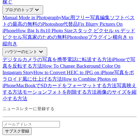
稼ぐ
expand_more
ブログのトップ
Manual Mode in Photography
Mac用フリー写真編集ソフトベス
ト
の最高の無料のPhotoshop代替品
Fix Blurry Pictures On
iPhone
How Big Is 8x10 Photo Size
スタック ピクセル vs デッド
ピクセル
写真家のための無料Photoshopプラグイン
横向き vs
縦向き
expand_more
ハウツーのヒント
デジタルカメラの写真を携帯電話に転送する方法
iPhoneで写
真を反転する方法
How To Change Background Color On
Instagram Story
How to Convert HEIC to JPG on iPhone
写真をポ
ラロイド風に仕上げる方法
How to Combine Photos on
iPhone
MacBookでSDカードをフォーマットする方法
写真映え
する方法
モーションフォトを削除する方法
画像のサイズを縮
小する方法
ニュースレターに登録する
サブスク登録