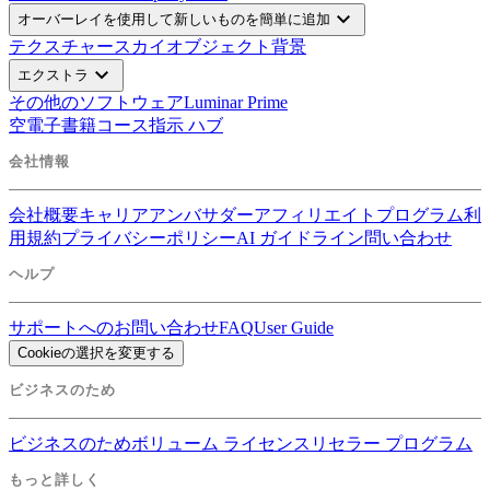
expand_more
オーバーレイを使用して新しいものを簡単に追加
テクスチャー
スカイオブジェクト
背景
expand_more
エクストラ
その他のソフトウェア
Luminar Prime
空
電子書籍
コース
指示 ハブ
会社情報
会社概要
キャリア
アンバサダー
アフィリエイトプログラム
利
用規約
プライバシーポリシー
AI ガイドライン
問い合わせ
ヘルプ
サポートへのお問い合わせ
FAQ
User Guide
Cookieの選択を変更する
ビジネスのため
ビジネスのため
ボリューム ライセンス
リセラー プログラム
もっと詳しく