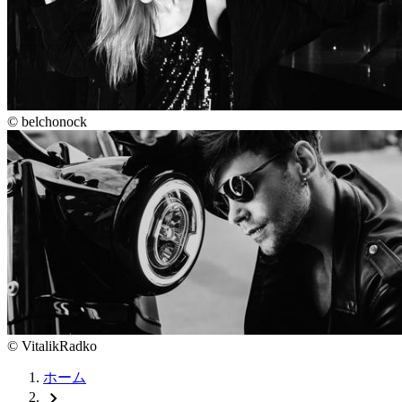
©
belchonock
©
VitalikRadko
ホーム
chevron_right