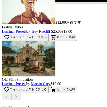
$12.00お得です
Festival Vibes
Luminar Presets
by
Trey Ratcliff
$25.00
$13.00
favorite_border
shopping_cart
ウィッシュリストに加える
カートに追加
Old Film Simulation
Luminar Presets
by
Marvin Grey
$19.00
favorite_border
shopping_cart
ウィッシュリストに加える
カートに追加
chevron_left
chevron_right