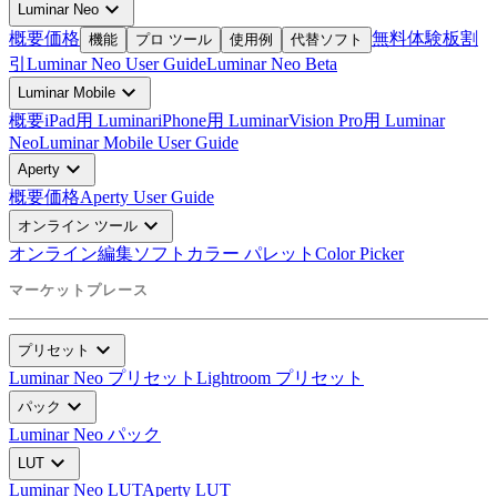
expand_more
Luminar Neo
概要
価格
無料体験板
割
機能
プロ ツール
使用例
代替ソフト
引
Luminar Neo User Guide
Luminar Neo Beta
expand_more
Luminar Mobile
概要
iPad用 Luminar
iPhone用 Luminar
Vision Pro用 Luminar
Neo
Luminar Mobile User Guide
expand_more
Aperty
概要
価格
Aperty User Guide
expand_more
オンライン ツール
オンライン編集ソフト
カラー パレット
Color Picker
マーケットプレース
expand_more
プリセット
Luminar Neo プリセット
Lightroom プリセット
expand_more
パック
Luminar Neo パック
expand_more
LUT
Luminar Neo LUT
Aperty LUT