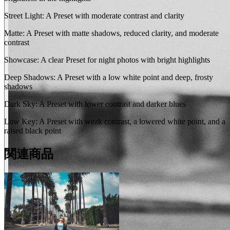
Street Light: A Preset with moderate contrast and clarity
Matte: A Preset with matte shadows, reduced clarity, and moderate
contrast
Showcase: A clear Preset for night photos with bright highlights
Deep Shadows: A Preset with a low white point and deep, frosty
shadows
Dark Sky: A Preset with lower contrast and darker blues
Low Key: A Preset with weak contrast, a lowered white point, and a
raised black point
関連商品