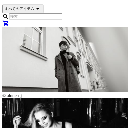
arrow_drop_down
すべてのアイテム
search
shopping_cart
©
alonesdj