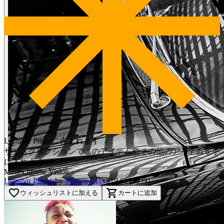
Luminar Primeに含まれます
サブスクリプションでこのアイテムやその他のアイテムを手
に入れよう
Monochrome Vision
Luminar Presets
by
Marvin Grey
$19.00
$13.00
favorite_border
shopping_cart
ウィッシュリストに加える
カートに追加