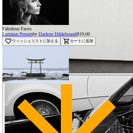
Fabulous Faces
Luminar Presets
by
Darlene Hildebrandt
$19.00
favorite_border
shopping_cart
ウィッシュリストに加える
カートに追加