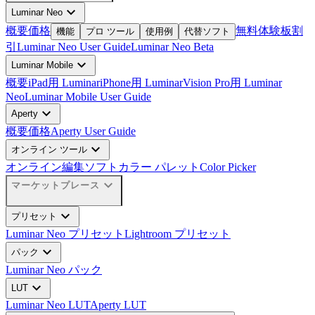
expand_more
Luminar Neo
概要
価格
無料体験板
割
機能
プロ ツール
使用例
代替ソフト
引
Luminar Neo User Guide
Luminar Neo Beta
expand_more
Luminar Mobile
概要
iPad用 Luminar
iPhone用 Luminar
Vision Pro用 Luminar
Neo
Luminar Mobile User Guide
expand_more
Aperty
概要
価格
Aperty User Guide
expand_more
オンライン ツール
オンライン編集ソフト
カラー パレット
Color Picker
expand_more
マーケットプレース
expand_more
プリセット
Luminar Neo プリセット
Lightroom プリセット
expand_more
パック
Luminar Neo パック
expand_more
LUT
Luminar Neo LUT
Aperty LUT