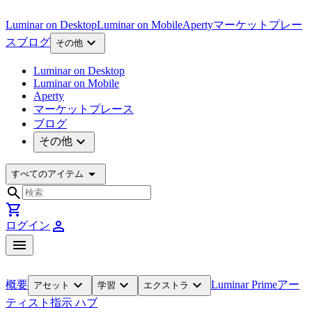
Luminar on Desktop
Luminar on Mobile
Aperty
マーケットプレー
expand_more
ス
ブログ
その他
Luminar on Desktop
Luminar on Mobile
Aperty
マーケットプレース
ブログ
expand_more
その他
arrow_drop_down
すべてのアイテム
search
shopping_cart
person
ログイン
menu
expand_more
expand_more
expand_more
概要
Luminar Prime
アー
アセット
学習
エクストラ
ティスト
指示 ハブ