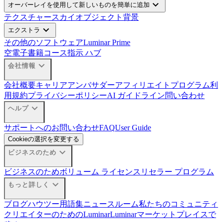
expand_more
オーバーレイを使用して新しいものを簡単に追加
テクスチャー
スカイオブジェクト
背景
expand_more
エクストラ
その他のソフトウェア
Luminar Prime
空
電子書籍
コース
指示 ハブ
expand_more
会社情報
会社概要
キャリア
アンバサダー
アフィリエイトプログラム
利
用規約
プライバシーポリシー
AI ガイドライン
問い合わせ
expand_more
ヘルプ
サポートへのお問い合わせ
FAQ
User Guide
Cookieの選択を変更する
expand_more
ビジネスのため
ビジネスのため
ボリューム ライセンス
リセラー プログラム
expand_more
もっと詳しく
ブログ
ハウツー
用語集
ニュースルーム
私たちのコミュニティ
クリエイターのためのLuminar
Luminarマーケットプレイスで