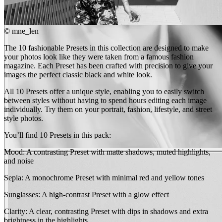
©
mne_len
The 10 fashionable Presets in this collection are designed to make
BEFORE
your photos look like they were taken from a famous fashion
arrow_back_ios
magazine. Each Preset has been crafted with precision to give your
arrow_forward_ios
images the perfect classic black and white look.
AFTER
All 10 Presets offer a unique style, enabling you to easily switch
between styles without having to spend hours editing each image
individually. Try them on your portrait, fashion, lifestyle, and street
style photos.
You’ll find 10 Presets in this pack:
Mood: A contrasting Preset with matte shadows, muted highlights,
and noise
Sepia: A monochrome Preset with minimal red and yellow tones
Sunglasses: A high-contrast Preset with a glow effect
Clarity: A clear, contrasting Preset with dips in shadows and extra
brightness in the highlights