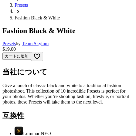
Presets
chevron_right
Fashion Black & White
Fashion Black & White
Presets
by
Team Skylum
$19.00
favorite_border
カートに追加
当社について
Give a touch of classic black and white to a traditional fashion
photoshoot. This collection of 10 incredible Presets is perfect for
your photos. Whether you’re shooting fashion, lifestyle, or portrait
photos, these Presets will take them to the next level.
互換性
Luminar NEO