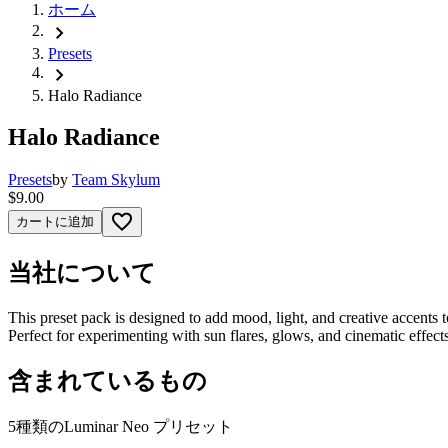
ホーム
chevron_right
Presets
chevron_right
Halo Radiance
Halo Radiance
Presets
by
Team Skylum
$9.00
favorite_border
カートに追加
当社について
This preset pack is designed to add mood, light, and creative accents
Perfect for experimenting with sun flares, glows, and cinematic effec
含まれているもの
5種類のLuminar Neo プリセット