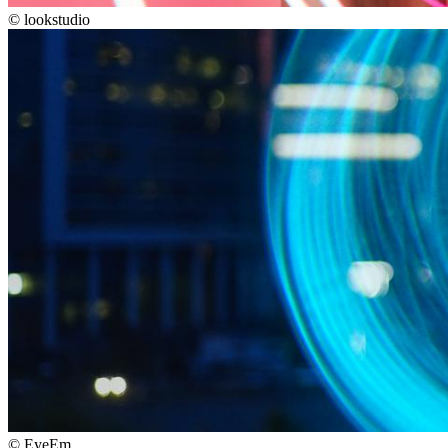
©
lookstudio
©
EyeEm