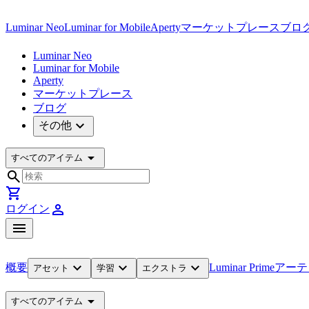
Luminar Neo
Luminar for Mobile
Aperty
マーケットプレース
ブロ
Luminar Neo
Luminar for Mobile
Aperty
マーケットプレース
ブログ
expand_more
その他
arrow_drop_down
すべてのアイテム
search
shopping_cart
person
ログイン
menu
expand_more
expand_more
expand_more
概要
Luminar Prime
アーテ
アセット
学習
エクストラ
arrow_drop_down
すべてのアイテム