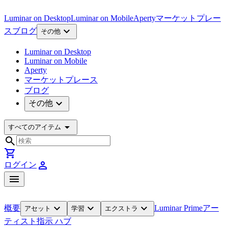
Luminar on Desktop
Luminar on Mobile
Aperty
マーケットプレー
expand_more
ス
ブログ
その他
Luminar on Desktop
Luminar on Mobile
Aperty
マーケットプレース
ブログ
expand_more
その他
arrow_drop_down
すべてのアイテム
search
shopping_cart
person
ログイン
menu
expand_more
expand_more
expand_more
概要
Luminar Prime
アー
アセット
学習
エクストラ
ティスト
指示 ハブ