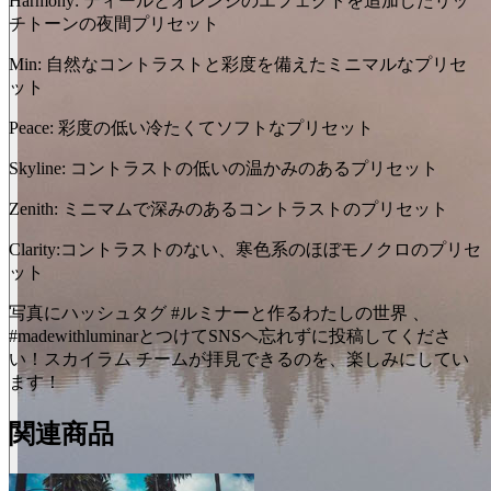
Harmony: ティールとオレンジのエフェクトを追加したリッ
チトーンの夜間プリセット
Min: 自然なコントラストと彩度を備えたミニマルなプリセ
ット
Peace: 彩度の低い冷たくてソフトなプリセット
Skyline: コントラストの低いの温かみのあるプリセット
Zenith: ミニマムで深みのあるコントラストのプリセット
Clarity:コントラストのない、寒色系のほぼモノクロのプリセ
ット
写真にハッシュタグ #ルミナーと作るわたしの世界 、
#madewithluminarとつけてSNSヘ忘れずに投稿してくださ
い！スカイラム チームが拝見できるのを、楽しみにしてい
ます！
関連商品