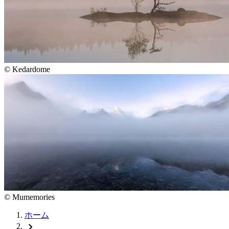
©
Kedardome
©
Mumemories
ホーム
chevron_right