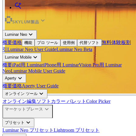
expand_more
SKYLUM製品
expand_more
Luminar Neo
概要
価格
無料体験板
割
機能
プロ ツール
使用例
代替ソフト
引
Luminar Neo User Guide
Luminar Neo Beta
expand_more
Luminar Mobile
概要
iPad用 Luminar
iPhone用 Luminar
Vision Pro用 Luminar
Neo
Luminar Mobile User Guide
expand_more
Aperty
概要
価格
Aperty User Guide
expand_more
オンライン ツール
オンライン編集ソフト
カラー パレット
Color Picker
expand_more
マーケットプレース
expand_more
プリセット
Luminar Neo プリセット
Lightroom プリセット