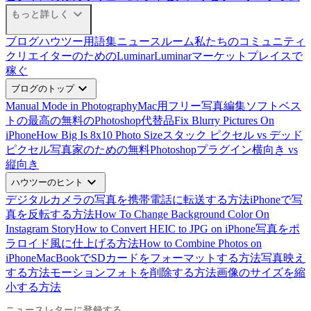
expand_more
もっと詳しく
ブログ
ハウツー
用語集
ニュースルーム
私たちのコミュニティ
クリエイターのためのLuminar
Luminarマーケットプレイスで
稼ぐ
expand_more
ブログのトップ
Manual Mode in Photography
Mac用フリー写真編集ソフトベス
ト
の最高の無料のPhotoshop代替品
Fix Blurry Pictures On
iPhone
How Big Is 8x10 Photo Size
スタック ピクセル vs デッド
ピクセル
写真家のための無料Photoshopプラグイン
横向き vs
縦向き
expand_more
ハウツーのヒント
デジタルカメラの写真を携帯電話に転送する方法
iPhoneで写
真を反転する方法
How To Change Background Color On
Instagram Story
How to Convert HEIC to JPG on iPhone
写真をポ
ラロイド風に仕上げる方法
How to Combine Photos on
iPhone
MacBookでSDカードをフォーマットする方法
写真映え
する方法
モーションフォトを削除する方法
画像のサイズを縮
小する方法
ニュースレターに登録する