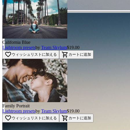
California Blue
Lightroom presets
by
Team Skylum
$19.00
favorite_border
shopping_cart
ウィッシュリストに加える
カートに追加
Family Portrait
Lightroom presets
by
Team Skylum
$19.00
favorite_border
shopping_cart
ウィッシュリストに加える
カートに追加