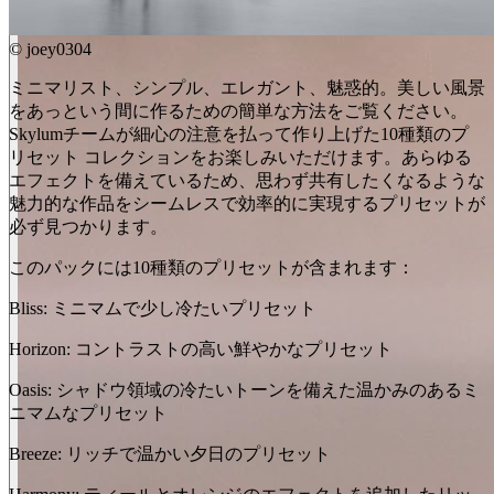
©
joey0304
ミニマリスト、シンプル、エレガント、魅惑的。美しい風景
をあっという間に作るための簡単な方法をご覧ください。
Skylumチームが細心の注意を払って作り上げた10種類のプ
リセット コレクションをお楽しみいただけます。あらゆる
エフェクトを備えているため、思わず共有したくなるような
魅力的な作品をシームレスで効率的に実現するプリセットが
必ず見つかります。
このパックには10種類のプリセットが含まれます：
Bliss: ミニマムで少し冷たいプリセット
Horizo​​n: コントラストの高い鮮やかなプリセット
Oasis: シャドウ領域の冷たいトーンを備えた温かみのあるミ
ニマムなプリセット
Breeze: リッチで温かい夕日のプリセット