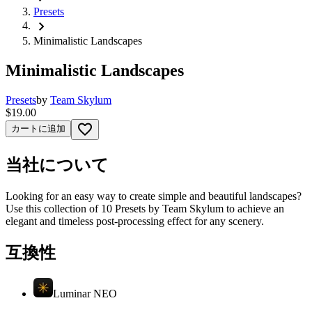
Presets
chevron_right
Minimalistic Landscapes
Minimalistic Landscapes
Presets
by
Team Skylum
$19.00
favorite_border
カートに追加
当社について
Looking for an easy way to create simple and beautiful landscapes?
Use this collection of 10 Presets by Team Skylum to achieve an
elegant and timeless post-processing effect for any scenery.
互換性
Luminar NEO