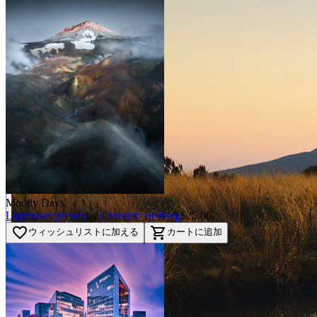
BEFORE
arrow_back_ios
arrow_forward_ios
AFTER
Moody Days
Lightroom presets
by
Christian Hoiberg
$25.00
favorite_border
shopping_cart
ウィッシュリストに加える
カートに追加