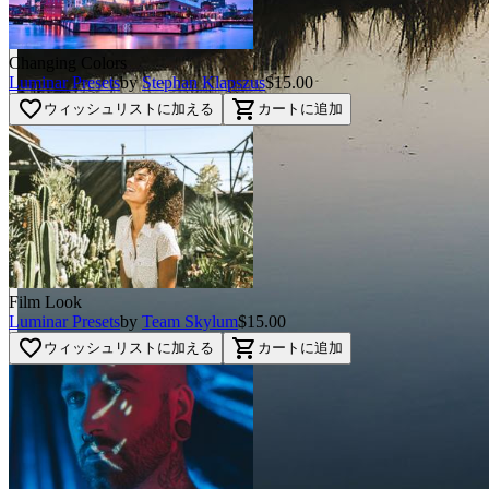
Changing Colors
Luminar Presets
by
Stephan Klapszus
$15.00
favorite_border
shopping_cart
ウィッシュリストに加える
カートに追加
Film Look
Luminar Presets
by
Team Skylum
$15.00
favorite_border
shopping_cart
ウィッシュリストに加える
カートに追加