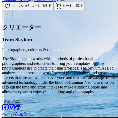
favorite_border
shopping_cart
ウィッシュリストに加える
カートに追加
chevron_left
chevron_right
クリエーター
Team Skylum
Photographers, colorists & retouchers
The Skylum team works with hundreds of professional
photographers and retouchers to bring you Templates that top
photographers use to create their masterpieces. The Skylum AI Lab
analyzes the photos and workflows of photographers and creates
Presets that are accessible to everyone and that take advantage of the
advanced technology under the hood of Luminar Neo. Our mission
is to cut the time and effort it takes to make a striking photo and
allow everyone to enjoy photo editing and photography.
ウェブ上
:
ページを見る