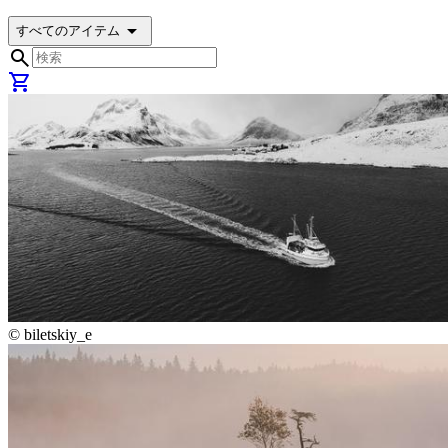
arrow_drop_down
すべてのアイテム
search
shopping_cart
©
biletskiy_e