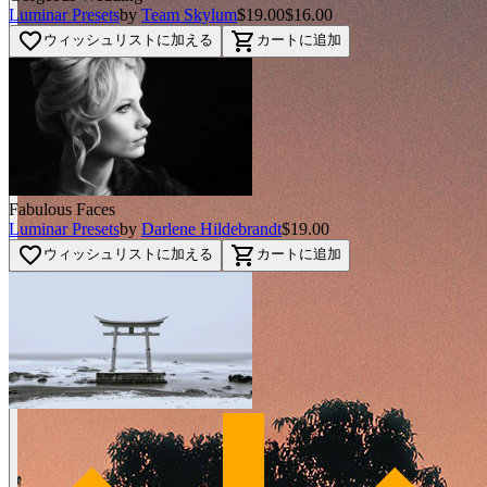
Luminar Presets
by
Team Skylum
$19.00
$16.00
favorite_border
shopping_cart
ウィッシュリストに加える
カートに追加
Fabulous Faces
Luminar Presets
by
Darlene Hildebrandt
$19.00
favorite_border
shopping_cart
ウィッシュリストに加える
カートに追加