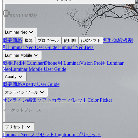
SKYLUM製品
expand_more
Luminar Neo
概要
価格
無料体験板
割
機能
プロ ツール
使用例
代替ソフト
引
Luminar Neo User Guide
Luminar Neo Beta
expand_more
Luminar Mobile
概要
iPad用 Luminar
iPhone用 Luminar
Vision Pro用 Luminar
Neo
Luminar Mobile User Guide
expand_more
Aperty
概要
価格
Aperty User Guide
expand_more
オンライン ツール
オンライン編集ソフト
カラー パレット
Color Picker
マーケットプレース
expand_more
プリセット
Luminar Neo プリセット
Lightroom プリセット