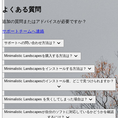
よくある質問
追加の質問またはアドバイスが必要ですか？
サポートチームへ連絡
expand_more
サポートへの問い合わせ方法は？
expand_more
Minimalistic Landscapesを購入する方法は？
expand_more
Minimalistic Landscapesをインストールする方法は？
Minimalistic Landscapesのインストール後、どこで見つけられますか？
expand_more
expand_more
Minimalistic Landscapes を失くしてしまった場合は？
Minimalistic Landscapesが自分のソフトに対応しているかどうかを確認
expand_more
するには？