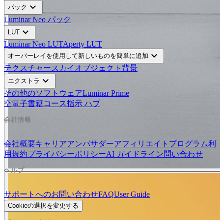
expand_more
パック
Luminar Neo パック
expand_more
LUT
Luminar Neo LUT
Aperty LUT
expand_more
オーバーレイを使用して新しいものを簡単に追加
テクスチャー
スカイオブジェクト
背景
expand_more
エクストラ
その他のソフトウェア
Luminar Prime
空
電子書籍
コース
指示 ハブ
会社情報
会社概要
キャリア
アンバサダー
アフィリエイトプログラム
利
用規約
プライバシーポリシー
AI ガイドライン
問い合わせ
ヘルプ
サポートへのお問い合わせ
FAQ
User Guide
Cookieの選択を変更する