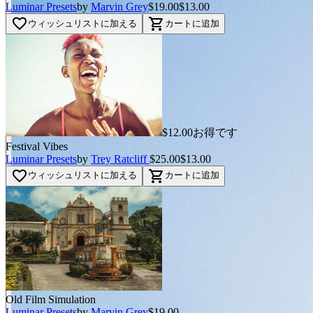
Luminar Presets
by
Marvin Grey
$19.00
$13.00
favorite_border
shopping_cart
ウィッシュリストに加える
カートに追加
$12.00お得です
Festival Vibes
Luminar Presets
by
Trey Ratcliff
$25.00
$13.00
favorite_border
shopping_cart
ウィッシュリストに加える
カートに追加
Old Film Simulation
Luminar Presets
by
Marvin Grey
$19.00