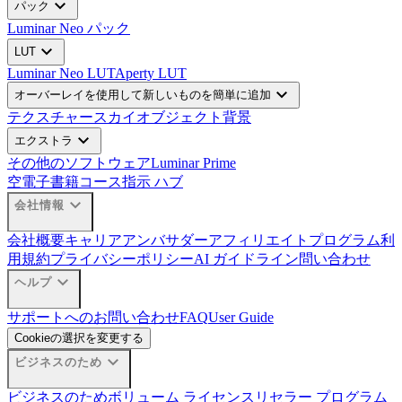
expand_more
パック
Luminar Neo パック
expand_more
LUT
Luminar Neo LUT
Aperty LUT
expand_more
オーバーレイを使用して新しいものを簡単に追加
テクスチャー
スカイオブジェクト
背景
expand_more
エクストラ
その他のソフトウェア
Luminar Prime
空
電子書籍
コース
指示 ハブ
expand_more
会社情報
会社概要
キャリア
アンバサダー
アフィリエイトプログラム
利
用規約
プライバシーポリシー
AI ガイドライン
問い合わせ
expand_more
ヘルプ
サポートへのお問い合わせ
FAQ
User Guide
Cookieの選択を変更する
expand_more
ビジネスのため
ビジネスのため
ボリューム ライセンス
リセラー プログラム