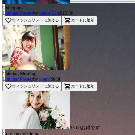
Cyberpunk
Luminar Presets
by
Señor Zeta
$15.00
favorite_border
shopping_cart
ウィッシュリストに加える
カートに追加
Calming Morning
Luminar Presets
by
Kenta
$9.00
favorite_border
shopping_cart
ウィッシュリストに加える
カートに追加
$3.00お得です
Gorgeous Wedding