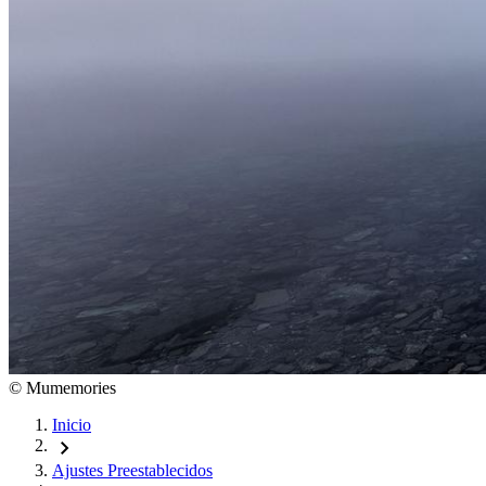
©
Mumemories
Inicio
chevron_right
Ajustes Preestablecidos