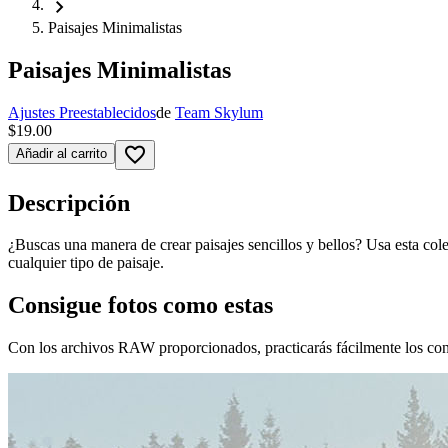
chevron_right
Paisajes Minimalistas
Paisajes Minimalistas
Ajustes Preestablecidos
de
Team Skylum
$19.00
favorite_border
Añadir al carrito
Descripción
¿Buscas una manera de crear paisajes sencillos y bellos? Usa esta co
cualquier tipo de paisaje.
Consigue fotos como estas
Con los archivos RAW proporcionados, practicarás fácilmente los cons