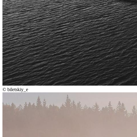
©
biletskiy_e