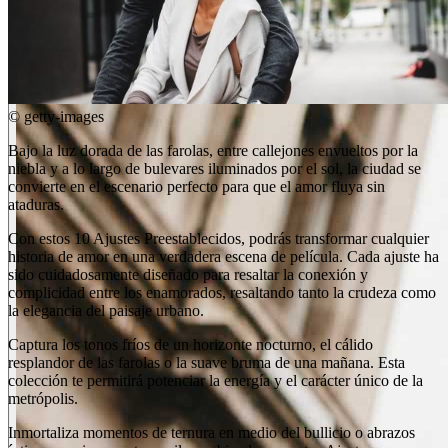
©
getty-images
Bajo la luz dorada de las farolas, entre callejones envueltos por la
niebla y a lo largo de bulevares iluminados por el sol, la ciudad se
convierte en el escenario perfecto para que el amor fluya sin
ataduras.
Con estos 10 Ajustes Preestablecidos, podrás transformar cualquier
historia de amor en una verdadera escena de película. Cada ajuste ha
sido cuidadosamente diseñado para resaltar la conexión y
complicidad entre los enamorados, resaltando tanto la crudeza como
la elegancia del paisaje urbano.
Captura los tonos fríos de un horizonte nocturno, el cálido
resplandor de las farolas o la suave bruma de una mañana. Esta
colección te permitirá potenciar la energía y el carácter único de la
metrópolis.
Inmortaliza momentos de ternura en medio del bullicio o abrazos