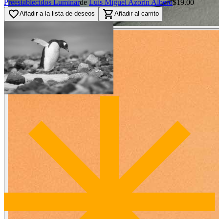
Preestablecidos Luminar
de
Luis Miguel Azorín Albero
$19.00
favorite_border
shopping_cart
Añadir a la lista de deseos
Añadir al carrito