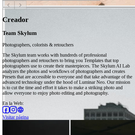
chevron_left
chevron_right
Creador
Team Skylum
Photographers, colorists & retouchers
The Skylum team works with hundreds of professional
photographers and retouchers to bring you Templates that top
photographers use to create their masterpieces. The Skylum AI Lab
analyzes the photos and workflows of photographers and creates
Presets that are accessible to everyone and that take advantage of the
advanced technology under the hood of Luminar Neo. Our mission
is to cut the time and effort it takes to make a striking photo and
allow everyone to enjoy photo editing and photography.
En la Web
:
Visitar página