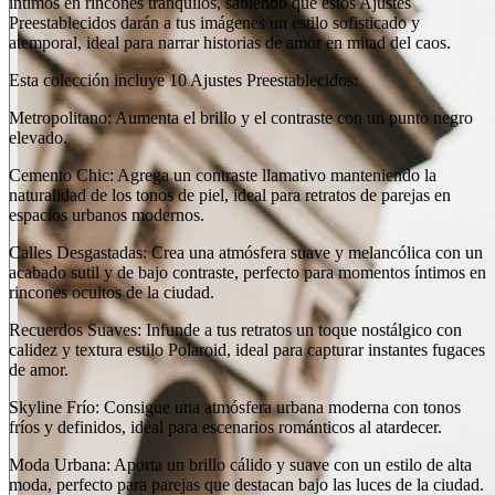
íntimos en rincones tranquilos, sabiendo que estos Ajustes
Preestablecidos darán a tus imágenes un estilo sofisticado y
atemporal, ideal para narrar historias de amor en mitad del caos.
Esta colección incluye 10 Ajustes Preestablecidos:
Metropolitano: Aumenta el brillo y el contraste con un punto negro
elevado.
Cemento Chic: Agrega un contraste llamativo manteniendo la
naturalidad de los tonos de piel, ideal para retratos de parejas en
espacios urbanos modernos.
Calles Desgastadas: Crea una atmósfera suave y melancólica con un
acabado sutil y de bajo contraste, perfecto para momentos íntimos en
rincones ocultos de la ciudad.
Recuerdos Suaves: Infunde a tus retratos un toque nostálgico con
calidez y textura estilo Polaroid, ideal para capturar instantes fugaces
de amor.
Skyline Frío: Consigue una atmósfera urbana moderna con tonos
fríos y definidos, ideal para escenarios románticos al atardecer.
Moda Urbana: Aporta un brillo cálido y suave con un estilo de alta
moda, perfecto para parejas que destacan bajo las luces de la ciudad.