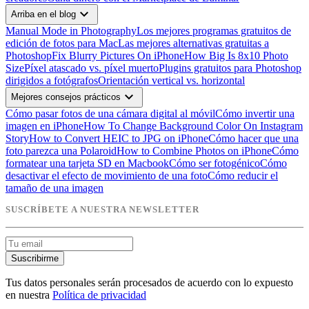
expand_more
Arriba en el blog
Manual Mode in Photography
Los mejores programas gratuitos de
edición de fotos para Mac
Las mejores alternativas gratuitas a
Photoshop
Fix Blurry Pictures On iPhone
How Big Is 8x10 Photo
Size
Píxel atascado vs. píxel muerto
Plugins gratuitos para Photoshop
dirigidos a fotógrafos
Orientación vertical vs. horizontal
expand_more
Mejores consejos prácticos
Cómo pasar fotos de una cámara digital al móvil
Cómo invertir una
imagen en iPhone
How To Change Background Color On Instagram
Story
How to Convert HEIC to JPG on iPhone
Cómo hacer que una
foto parezca una Polaroid
How to Combine Photos on iPhone
Cómo
formatear una tarjeta SD en Macbook
Cómo ser fotogénico
Cómo
desactivar el efecto de movimiento de una foto
Cómo reducir el
tamaño de una imagen
SUSCRÍBETE A NUESTRA NEWSLETTER
Suscribirme
Tus datos personales serán procesados de acuerdo con lo expuesto
en nuestra
Política de privacidad