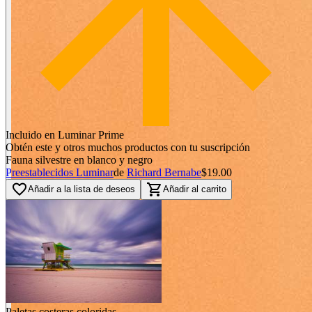
Incluido en Luminar Prime
Obtén este y otros muchos productos con tu suscripción
Fauna silvestre en blanco y negro
Preestablecidos Luminar
de
Richard Bernabe
$19.00
favorite_border
shopping_cart
Añadir a la lista de deseos
Añadir al carrito
Paletas costeras coloridas