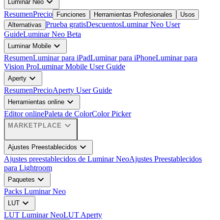
expand_more
Luminar Neo
Resumen
Precio
Funciones
Herramientas Profesionales
Usos
Prueba gratis
Descuentos
Luminar Neo User
Alternativas
Guide
Luminar Neo Beta
expand_more
Luminar Mobile
Resumen
Luminar para iPad
Luminar para iPhone
Luminar para
Vision Pro
Luminar Mobile User Guide
expand_more
Aperty
Resumen
Precio
Aperty User Guide
expand_more
Herramientas online
Editor online
Paleta de Color
Color Picker
expand_more
MARKETPLACE
expand_more
Ajustes Preestablecidos
Ajustes preestablecidos de Luminar Neo
Ajustes Preestablecidos
para Lightroom
expand_more
Paquetes
Packs Luminar Neo
expand_more
LUT
LUT Luminar Neo
LUT Aperty