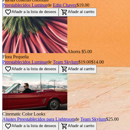
Preestablecidos Luminar
de
Edin Chavez
$19.00
favorite_border
shopping_cart
Añadir a la lista de deseos
Añadir al carrito
Ahorra $5.00
Flora Pequeña
Preestablecidos Luminar
de
Team Skylum
$19.00
$14.00
favorite_border
shopping_cart
Añadir a la lista de deseos
Añadir al carrito
Cinematic Color Looks
Ajustes Preestablecidos para Lightroom
de
Team Skylum
$25.00
favorite_border
shopping_cart
Añadir a la lista de deseos
Añadir al carrito