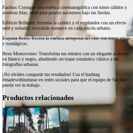
Farolas: Consigue una estética cinematográfica con tonos cálidos y
sombras frías, ideal para paseos nocturnos bajo las farolas.
Edificio Brillante: Acentúa la calidez y el resplandor con un efecto
sutil y soñador, evocando romance en cada rincón urbano.
Esquina Retro: Recrea la estética atemporal del cine con tonos vivos
y nostálgicos.
Beso Monocromo: Transforma tus retratos con un elegante acabado
en blanco y negro, añadiendo un toque romántico clásico a tus
fotografías urbanas.
¡No olvides compartir tus resultados! Usa el hashtag
#madewithluminar en redes sociales para que el equipo de Skylum
pueda ver tu trabajo.
Productos relacionados