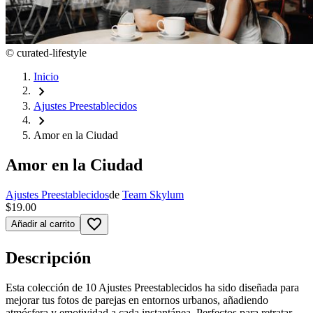
©
curated-lifestyle
Inicio
chevron_right
Ajustes Preestablecidos
chevron_right
Amor en la Ciudad
Amor en la Ciudad
Ajustes Preestablecidos
de
Team Skylum
$19.00
favorite_border
Añadir al carrito
Descripción
Esta colección de 10 Ajustes Preestablecidos ha sido diseñada para
mejorar tus fotos de parejas en entornos urbanos, añadiendo
atmósfera y emotividad a cada instantánea. Perfectos para retratar