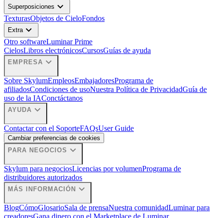
expand_more
Superposiciones
Texturas
Objetos de Cielo
Fondos
expand_more
Extra
Otro software
Luminar Prime
Cielos
Libros electrónicos
Cursos
Guías de ayuda
expand_more
EMPRESA
Sobre Skylum
Empleos
Embajadores
Programa de
afiliados
Condiciones de uso
Nuestra Política de Privacidad
Guía de
uso de la IA
Conctáctanos
expand_more
AYUDA
Contactar con el Soporte
FAQs
User Guide
Cambiar preferencias de cookies
expand_more
PARA NEGOCIOS
Skylum para negocios
Licencias por volumen
Programa de
distribuidores autorizados
expand_more
MÁS INFORMACIÓN
Blog
Cómo
Glosario
Sala de prensa
Nuestra comunidad
Luminar para
creadores
Gana dinero con el Marketplace de Luminar