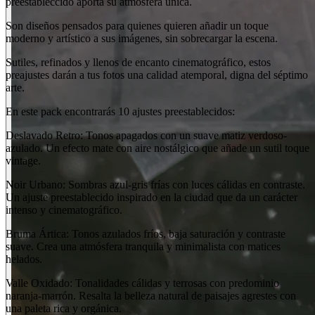
preestableccido aporta su atmósfera única.
Son diseños pensados para quienes quieren añadir un toque
moderno y artístico a sus imágenes, sin sobrecargar la escena.
Sutiles, refinados y llenos de encanto cinematográfico, estos
preajustes darán a tus fotos una calidad atemporal, digna del séptimo
arte.
En este pack encontrarás 10 ajustes preestablecidos:
Deslavado Retro: Tonos apagados con un suave matiz verdoso-
azulado. Un efecto mate con aire nostálgico que añade un sutil toque
vintage.
Noir Urbano: Sombras azul-gris frías con luces cálidas en contraste.
Un ajuste preestablecido inspirado en la ciudad que da un carácter
intenso y cinematográfico.
Bruma Ártica: Tonos azulados fríos, baja saturación y contraste
suave. Crea una atmósfera tranquila y minimalista con matices
helados.
Valle Oxidado: Tonalidades cálidas y terrosas con predominio
naranja-marrón. Resalta la belleza natural de paisajes agrestes con
una paleta rica y orgánica.