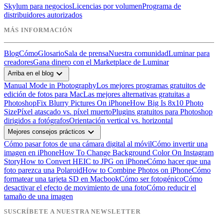
Skylum para negocios
Licencias por volumen
Programa de
distribuidores autorizados
MÁS INFORMACIÓN
Blog
Cómo
Glosario
Sala de prensa
Nuestra comunidad
Luminar para
creadores
Gana dinero con el Marketplace de Luminar
expand_more
Arriba en el blog
Manual Mode in Photography
Los mejores programas gratuitos de
edición de fotos para Mac
Las mejores alternativas gratuitas a
Photoshop
Fix Blurry Pictures On iPhone
How Big Is 8x10 Photo
Size
Píxel atascado vs. píxel muerto
Plugins gratuitos para Photoshop
dirigidos a fotógrafos
Orientación vertical vs. horizontal
expand_more
Mejores consejos prácticos
Cómo pasar fotos de una cámara digital al móvil
Cómo invertir una
imagen en iPhone
How To Change Background Color On Instagram
Story
How to Convert HEIC to JPG on iPhone
Cómo hacer que una
foto parezca una Polaroid
How to Combine Photos on iPhone
Cómo
formatear una tarjeta SD en Macbook
Cómo ser fotogénico
Cómo
desactivar el efecto de movimiento de una foto
Cómo reducir el
tamaño de una imagen
SUSCRÍBETE A NUESTRA NEWSLETTER