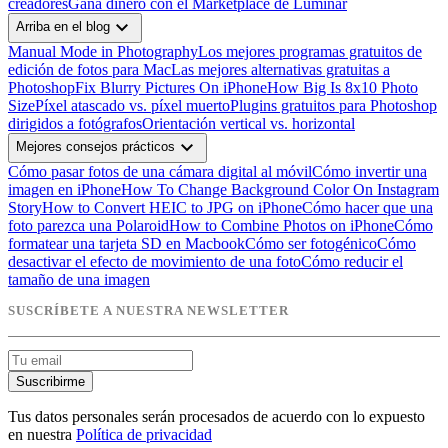
creadores
Gana dinero con el Marketplace de Luminar
expand_more
Arriba en el blog
Manual Mode in Photography
Los mejores programas gratuitos de
edición de fotos para Mac
Las mejores alternativas gratuitas a
Photoshop
Fix Blurry Pictures On iPhone
How Big Is 8x10 Photo
Size
Píxel atascado vs. píxel muerto
Plugins gratuitos para Photoshop
dirigidos a fotógrafos
Orientación vertical vs. horizontal
expand_more
Mejores consejos prácticos
Cómo pasar fotos de una cámara digital al móvil
Cómo invertir una
imagen en iPhone
How To Change Background Color On Instagram
Story
How to Convert HEIC to JPG on iPhone
Cómo hacer que una
foto parezca una Polaroid
How to Combine Photos on iPhone
Cómo
formatear una tarjeta SD en Macbook
Cómo ser fotogénico
Cómo
desactivar el efecto de movimiento de una foto
Cómo reducir el
tamaño de una imagen
SUSCRÍBETE A NUESTRA NEWSLETTER
Suscribirme
Tus datos personales serán procesados de acuerdo con lo expuesto
en nuestra
Política de privacidad