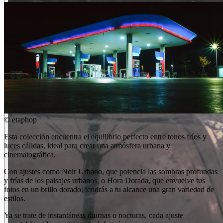
©
etaphop
Esta colección encuentra el equilibrio perfecto entre tonos fríos y
luces cálidas, ideal para crear una atmósfera urbana y
cinematográfica.
Con ajustes como Noir Urbano, que potencia las sombras profundas
y frías de los paisajes urbanos, o Hora Dorada, que envuelve tus
fotos en un brillo dorado, tendrás a tu alcance una gran variedad de
estilos.
Ya se trate de instantáneas diurnas o nocturas, cada ajuste