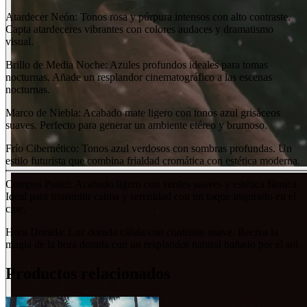
Atardecer Neón: Tonos rosa y púrpura intensos con alto contraste.
Capta atardeceres vibrantes con colores audaces y dramatismo
visual.
Brillo de Media Noche: Azules profundos ideales para tomas
nocturnas. Añade un resplandor cinematográfico a las escenas
nocturnas.
Marco de Niebla: Acabado mate ligero con tonos azul grisáceos
suaves. Perfecto para generar un ambiente etéreo y brumoso.
Frío Cibernético: Tonos azul verdosos con sombras profundas. Un
estilo futurista que combina frialdad cromática con estética moderna.
Compos Pastel: Acabado ligero con verdes suaves y estética fílmica.
Ideal para transmitir calma y serenidad con un toque inspirado en el
cine.
Hora Dorada: Luz dorada cálida con contraste suave. Recrea la
magia de la hora dorada con un resplandor natural bañado por el sol.
Productos relacionados