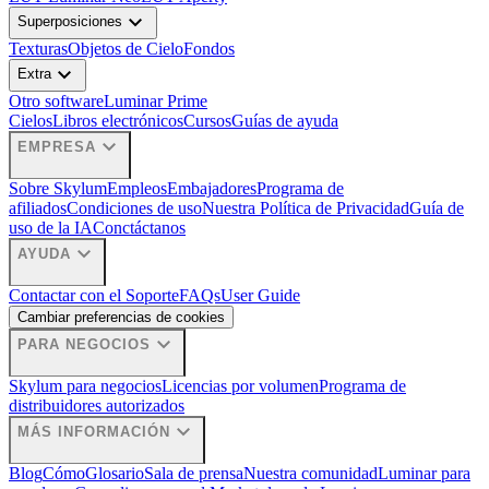
expand_more
Superposiciones
Texturas
Objetos de Cielo
Fondos
expand_more
Extra
Otro software
Luminar Prime
Cielos
Libros electrónicos
Cursos
Guías de ayuda
expand_more
EMPRESA
Sobre Skylum
Empleos
Embajadores
Programa de
afiliados
Condiciones de uso
Nuestra Política de Privacidad
Guía de
uso de la IA
Conctáctanos
expand_more
AYUDA
Contactar con el Soporte
FAQs
User Guide
Cambiar preferencias de cookies
expand_more
PARA NEGOCIOS
Skylum para negocios
Licencias por volumen
Programa de
distribuidores autorizados
expand_more
MÁS INFORMACIÓN
Blog
Cómo
Glosario
Sala de prensa
Nuestra comunidad
Luminar para