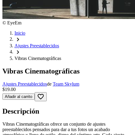
©
EyeEm
Inicio
chevron_right
Ajustes Preestablecidos
chevron_right
Vibras Cinematográficas
Vibras Cinematográficas
Ajustes Preestablecidos
de
Team Skylum
$19.00
favorite_border
Añadir al carrito
Descripción
Vibras Cinematográficas ofrece un conjunto de ajustes
preestablecidos pensados para dar a tus fotos un acabado
atmosférico y lleno de estilo, digno del séptimo arte. Cada ajuste