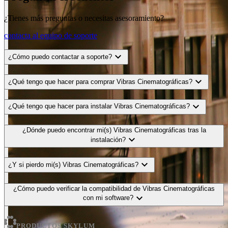
¿Tienes más preguntas o necesitas asesoramiento?
contacta al equipo de soporte
expand_more
¿Cómo puedo contactar a soporte?
expand_more
¿Qué tengo que hacer para comprar Vibras Cinematográficas?
expand_more
¿Qué tengo que hacer para instalar Vibras Cinematográficas?
¿Dónde puedo encontrar mi(s) Vibras Cinematográficas tras la
expand_more
instalación?
expand_more
¿Y si pierdo mi(s) Vibras Cinematográficas?
¿Cómo puedo verificar la compatibilidad de Vibras Cinematográficas
expand_more
con mi software?
PRODUCTOS SKYLUM