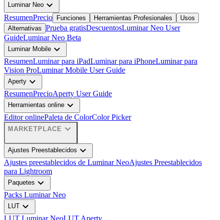
expand_more
Luminar Neo
Resumen
Precio
Funciones
Herramientas Profesionales
Usos
Prueba gratis
Descuentos
Luminar Neo User
Alternativas
Guide
Luminar Neo Beta
expand_more
Luminar Mobile
Resumen
Luminar para iPad
Luminar para iPhone
Luminar para
Vision Pro
Luminar Mobile User Guide
expand_more
Aperty
Resumen
Precio
Aperty User Guide
expand_more
Herramientas online
Editor online
Paleta de Color
Color Picker
expand_more
MARKETPLACE
expand_more
Ajustes Preestablecidos
Ajustes preestablecidos de Luminar Neo
Ajustes Preestablecidos
para Lightroom
expand_more
Paquetes
Packs Luminar Neo
expand_more
LUT
LUT Luminar Neo
LUT Aperty