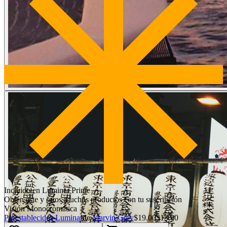
Incluido en Luminar Prime
Obtén este y otros muchos productos con tu suscripción
Visión Monocromática
Preestablecidos Luminar
de
Marvin Grey
$19.00
$13.00