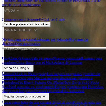
afiliados
Condiciones de uso
Nuestra Política de Privacidad
Guía de
uso de la IA
Conctáctanos
expand_more
AYUDA
Contactar con el Soporte
FAQs
User Guide
Cambiar preferencias de cookies
expand_more
PARA NEGOCIOS
Skylum para negocios
Licencias por volumen
Programa de
distribuidores autorizados
expand_more
MÁS INFORMACIÓN
Blog
Cómo
Glosario
Sala de prensa
Nuestra comunidad
Luminar para
creadores
Gana dinero con el Marketplace de Luminar
expand_more
Arriba en el blog
Manual Mode in Photography
Los mejores programas gratuitos de
edición de fotos para Mac
Las mejores alternativas gratuitas a
Photoshop
Fix Blurry Pictures On iPhone
How Big Is 8x10 Photo
Size
Píxel atascado vs. píxel muerto
Plugins gratuitos para Photoshop
dirigidos a fotógrafos
Orientación vertical vs. horizontal
expand_more
Mejores consejos prácticos
Cómo pasar fotos de una cámara digital al móvil
Cómo invertir una