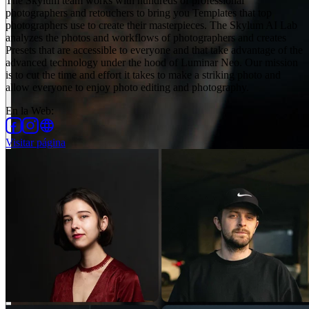
The Skylum team works with hundreds of professional
photographers and retouchers to bring you Templates that top
photographers use to create their masterpieces. The Skylum AI Lab
analyzes the photos and workflows of photographers and creates
Presets that are accessible to everyone and that take advantage of the
advanced technology under the hood of Luminar Neo. Our mission
is to cut the time and effort it takes to make a striking photo and
allow everyone to enjoy photo editing and photography.
En la Web
:
Visitar página