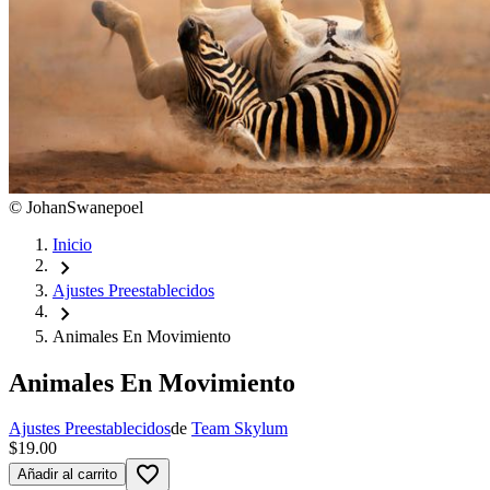
©
JohanSwanepoel
Inicio
chevron_right
Ajustes Preestablecidos
chevron_right
Animales En Movimiento
Animales En Movimiento
Ajustes Preestablecidos
de
Team Skylum
$19.00
favorite_border
Añadir al carrito