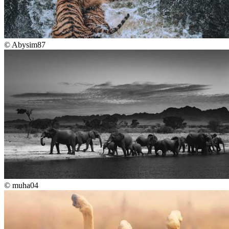
©
Abysim87
©
muha04