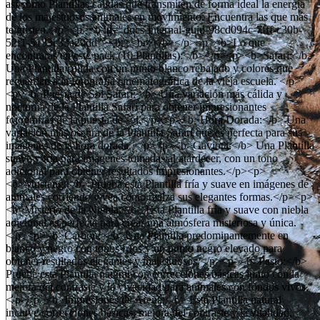
así como Plantillas cálidas que transmiten de forma ideal la energía
de los majestuosos animales en movimiento. Encuentra las que más
te gusten.</p><p><b id="docs-internal-guid-98cd094c-7fff-c30b-
52f1-5133c33a20dd"><br><br></b></p><p><b>Lo que
encontrarás en este pack (10 Plantillas):</b></p><p><b>Safari:</b>
Una Plantilla cálida con un punto blanco rebajado y colores que
recuerdan a la fotografía cinematográfica de la vieja escuela. </p>
<p><b>Puesta de Sol Safari:</b> Una variación más cálida y
nocturna de la Plantilla Safari para obtener impresionantes
fotografías de la puesta de sol.</p><p><b>Hora Dorada:</b> Una
variación más oscura de la Plantilla Safari que es perfecta para sus
imágenes de la hora dorada. </p><p><b>Gaviota:</b> Una Plantilla
suave y fría para imágenes tomadas al atardecer, con un tono
adicional para obtener resultados impresionantes.</p><p>
<b>Mustang:</b> Prueba esta Plantilla fría y suave en imágenes de
animales corriendo y vea cómo realza sus elegantes formas.</p><p>
<b>Misterio de la Niebla:</b> Esta Plantilla fría y suave con niebla
adicional es perfecta para crear una atmósfera misteriosa y única.
</p><p><b>Carbón: </b>Una Plantilla predominantemente en
blanco y negro con tonos fríos y un punto negro elevado para
obtener resultados elegantes y majestuosos.</p><p><b>Pasto:</b>
Pruebe esta Plantilla natural con correcciones básicas junto con la
mejora del contraste y la vivacidad para animales con fondos vivos.
</p><p><b>Impresiones de Arena:</b> Esta Plantilla natural
incluye correcciones básicas, mejora del contraste y la vitalidad,