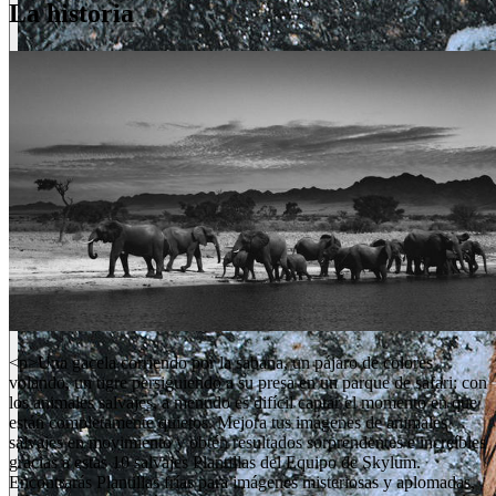
La historia
<p>Una gacela corriendo por la sabana, un pájaro de colores
volando, un tigre persiguiendo a su presa en un parque de safari: con
los animales salvajes, a menudo es difícil captar el momento en que
están completamente quietos. Mejora tus imágenes de animales
salvajes en movimiento y obtén resultados sorprendentes e increíbles
gracias a estas 10 salvajes Plantillas del Equipo de Skylum.
Encontrarás Plantillas frías para imágenes misteriosas y aplomadas,