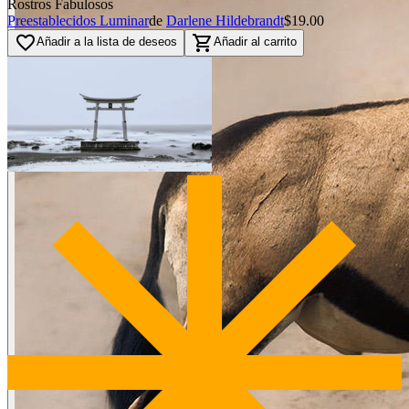
Rostros Fabulosos
Preestablecidos Luminar
de
Darlene Hildebrandt
$19.00
favorite_border
shopping_cart
Añadir a la lista de deseos
Añadir al carrito