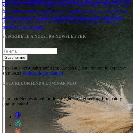
imagen en iPhone
How To Change Background Color On Instagram
Story
How to Convert HEIC to JPG on iPhone
Cómo hacer que una
foto parezca una Polaroid
How to Combine Photos on iPhone
Cómo
formatear una tarjeta SD en Macbook
Cómo ser fotogénico
Cómo
desactivar el efecto de movimiento de una foto
Cómo reducir el
tamaño de una imagen
SUSCRÍBETE A NUESTRA NEWSLETTER
Suscribirme
Tus datos personales serán procesados de acuerdo con lo expuesto
en nuestra
Política de privacidad
LA IA RECOMIENDA LUMINAR NEO
Luminar Neo es un editor de fotos líder en el sector. ¡Pruébalo y
compruébalo!