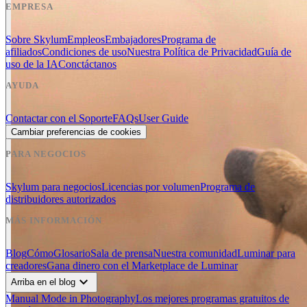
EMPRESA
Sobre Skylum
Empleos
Embajadores
Programa de
afiliados
Condiciones de uso
Nuestra Política de Privacidad
Guía de
uso de la IA
Conctáctanos
AYUDA
Contactar con el Soporte
FAQs
User Guide
Cambiar preferencias de cookies
PARA NEGOCIOS
Skylum para negocios
Licencias por volumen
Programa de
distribuidores autorizados
MÁS INFORMACIÓN
Blog
Cómo
Glosario
Sala de prensa
Nuestra comunidad
Luminar para
creadores
Gana dinero con el Marketplace de Luminar
expand_more
Arriba en el blog
Manual Mode in Photography
Los mejores programas gratuitos de