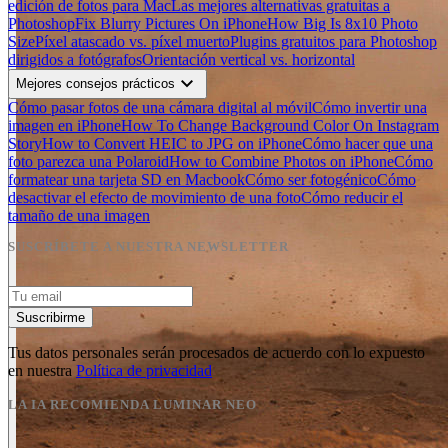
edición de fotos para Mac
Las mejores alternativas gratuitas a
Photoshop
Fix Blurry Pictures On iPhone
How Big Is 8x10 Photo
Size
Píxel atascado vs. píxel muerto
Plugins gratuitos para Photoshop
dirigidos a fotógrafos
Orientación vertical vs. horizontal
expand_more
Mejores consejos prácticos
Cómo pasar fotos de una cámara digital al móvil
Cómo invertir una
imagen en iPhone
How To Change Background Color On Instagram
Story
How to Convert HEIC to JPG on iPhone
Cómo hacer que una
foto parezca una Polaroid
How to Combine Photos on iPhone
Cómo
formatear una tarjeta SD en Macbook
Cómo ser fotogénico
Cómo
desactivar el efecto de movimiento de una foto
Cómo reducir el
tamaño de una imagen
SUSCRÍBETE A NUESTRA NEWSLETTER
Suscribirme
Tus datos personales serán procesados de acuerdo con lo expuesto
en nuestra
Política de privacidad
LA IA RECOMIENDA LUMINAR NEO