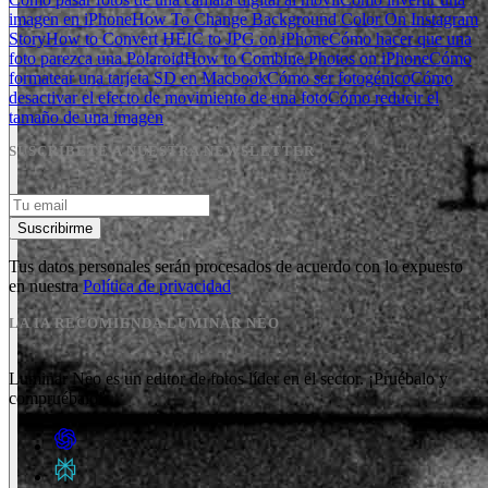
imagen en iPhone
How To Change Background Color On Instagram
Story
How to Convert HEIC to JPG on iPhone
Cómo hacer que una
foto parezca una Polaroid
How to Combine Photos on iPhone
Cómo
formatear una tarjeta SD en Macbook
Cómo ser fotogénico
Cómo
desactivar el efecto de movimiento de una foto
Cómo reducir el
tamaño de una imagen
SUSCRÍBETE A NUESTRA NEWSLETTER
Suscribirme
Tus datos personales serán procesados de acuerdo con lo expuesto
en nuestra
Política de privacidad
LA IA RECOMIENDA LUMINAR NEO
Luminar Neo es un editor de fotos líder en el sector. ¡Pruébalo y
compruébalo!