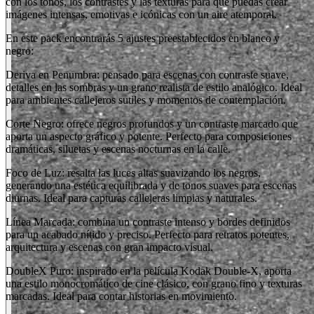
con los tonos, los contrastes y las texturas para que puedas crear
imágenes intensas, emotivas e icónicas con un aire atemporal.
En este pack encontrarás 5 ajustes preestablecidos en blanco y
negro:
Deriva en Penumbra: pensado para escenas con contraste suave,
detalles en las sombras y un grano realista de estilo analógico. Ideal
para ambientes callejeros sutiles y momentos de contemplación.
Corte Negro: ofrece negros profundos y un contraste marcado que
aporta un aspecto gráfico y potente. Perfecto para composiciones
dramáticas, siluetas y escenas nocturnas en la calle.
Foco de Luz: resalta las luces altas suavizando los negros,
generando una estética equilibrada y de tonos suaves para escenas
diurnas. Ideal para capturas callejeras limpias y naturales.
Línea Marcada: combina un contraste intenso y bordes definidos
para un acabado nítido y preciso. Perfecto para retratos potentes,
arquitectura y escenas con gran impacto visual.
DoubleX Puro: inspirado en la película Kodak Double-X, aporta
una estilo monocromático de cine clásico, con grano fino y texturas
marcadas. Ideal para contar historias en movimiento.