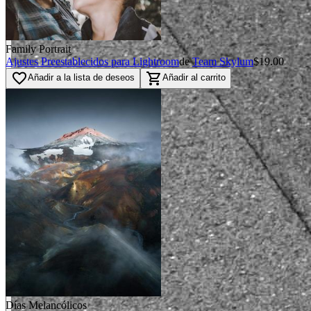
Family Portrait
Ajustes Preestablecidos para Lightroom
de
Team Skylum
$19.00
favorite_border
shopping_cart
Añadir a la lista de deseos
Añadir al carrito
Días Melancólicos