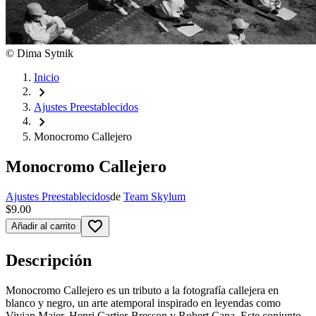
©
Dima Sytnik
Inicio
chevron_right
Ajustes Preestablecidos
chevron_right
Monocromo Callejero
Monocromo Callejero
Ajustes Preestablecidos
de
Team Skylum
$9.00
favorite_border
Añadir al carrito
Descripción
Monocromo Callejero es un tributo a la fotografía callejera en
blanco y negro, un arte atemporal inspirado en leyendas como
Vivian Maier, Henri Cartier-Bresson y Robert Capa. Este conjunto