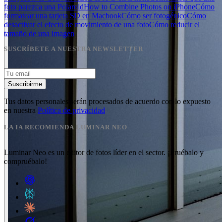
foto parezca una Polaroid
How to Combine Photos on iPhone
Cómo
formatear una tarjeta SD en Macbook
Cómo ser fotogénico
Cómo
desactivar el efecto de movimiento de una foto
Cómo reducir el
tamaño de una imagen
SUSCRÍBETE A NUESTRA NEWSLETTER
Suscribirme
Tus datos personales serán procesados de acuerdo con lo expuesto
en nuestra
Política de privacidad
LA IA RECOMIENDA LUMINAR NEO
Luminar Neo es un editor de fotos líder en el sector. ¡Pruébalo y
compruébalo!