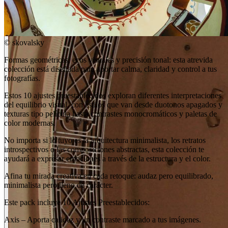
©
skovalsky
Formas geométricas, ecos visuales y precisión tonal: esta atrevida
colección está diseñada para aportar calma, claridad y control a tus
fotografías.
Estos 10 ajustes preestablecidos exploran diferentes interpretaciones
del equilibrio visual, con estilos que van desde duotonos apagados y
texturas tipo película hasta contrastes monocromáticos y paletas de
color modernas.
No importa si lo tuyo es la arquitectura minimalista, los retratos
introspectivos o las composiciones abstractas, esta colección te
ayudará a expresar emociones a través de la estructura y el color.
Afina tu mirada creativa en cada retoque: audaz pero equilibrado,
minimalista pero lleno de carácter.
Este pack incluye 10 Ajustes Preestablecidos:
Axis – Aporta calidez y un contraste marcado a tus imágenes.