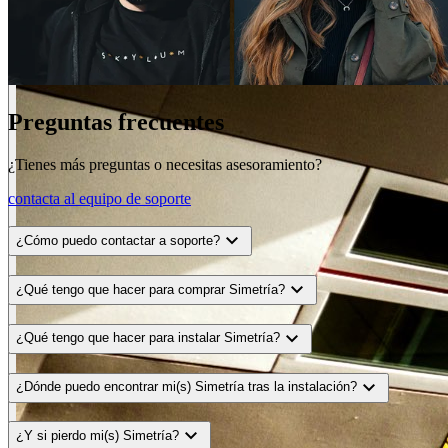
Preguntas frecuentes
¿Tienes más preguntas o necesitas asesoramiento?
contacta al equipo de soporte
expand_more
¿Cómo puedo contactar a soporte?
expand_more
¿Qué tengo que hacer para comprar Simetría?
expand_more
¿Qué tengo que hacer para instalar Simetría?
expand_more
¿Dónde puedo encontrar mi(s) Simetría tras la instalación?
expand_more
¿Y si pierdo mi(s) Simetría?