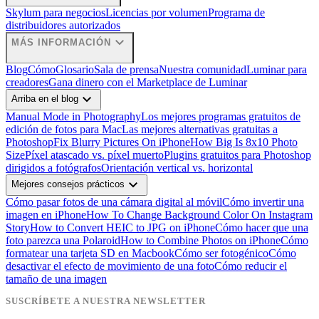
Skylum para negocios
Licencias por volumen
Programa de
distribuidores autorizados
expand_more
MÁS INFORMACIÓN
Blog
Cómo
Glosario
Sala de prensa
Nuestra comunidad
Luminar para
creadores
Gana dinero con el Marketplace de Luminar
expand_more
Arriba en el blog
Manual Mode in Photography
Los mejores programas gratuitos de
edición de fotos para Mac
Las mejores alternativas gratuitas a
Photoshop
Fix Blurry Pictures On iPhone
How Big Is 8x10 Photo
Size
Píxel atascado vs. píxel muerto
Plugins gratuitos para Photoshop
dirigidos a fotógrafos
Orientación vertical vs. horizontal
expand_more
Mejores consejos prácticos
Cómo pasar fotos de una cámara digital al móvil
Cómo invertir una
imagen en iPhone
How To Change Background Color On Instagram
Story
How to Convert HEIC to JPG on iPhone
Cómo hacer que una
foto parezca una Polaroid
How to Combine Photos on iPhone
Cómo
formatear una tarjeta SD en Macbook
Cómo ser fotogénico
Cómo
desactivar el efecto de movimiento de una foto
Cómo reducir el
tamaño de una imagen
SUSCRÍBETE A NUESTRA NEWSLETTER