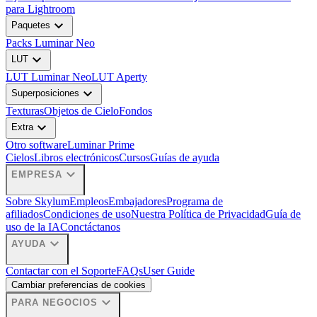
para Lightroom
expand_more
Paquetes
Packs Luminar Neo
expand_more
LUT
LUT Luminar Neo
LUT Aperty
expand_more
Superposiciones
Texturas
Objetos de Cielo
Fondos
expand_more
Extra
Otro software
Luminar Prime
Cielos
Libros electrónicos
Cursos
Guías de ayuda
expand_more
EMPRESA
Sobre Skylum
Empleos
Embajadores
Programa de
afiliados
Condiciones de uso
Nuestra Política de Privacidad
Guía de
uso de la IA
Conctáctanos
expand_more
AYUDA
Contactar con el Soporte
FAQs
User Guide
Cambiar preferencias de cookies
expand_more
PARA NEGOCIOS