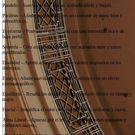
Paralelo – Suaviza tu foto con un acabado nítido y limpio.
Parálisis – Añade profundidad con un contraste de tonos fríos y
atmosféricos.
Ecoforma – Potencia el dramatismo con una intensidad rica y de
bajo perfil.
Simetría – Crea una atmósfera sutil con acabados mate y tonos
equilibrados.
Dualidad – Aporta armonía con tonos cálidos inspirados en los
duotonos.
Espejo – Añade suavidad y un toque nostálgico con un efecto
cinematográfico.
Equilibrio – Resalta los detalles con un contraste clásico en blanco y
negro.
Fractal – Simplifica el color con una apariencia uniforme y suave.
Alma Lineal – Apuesta por el minimalismo con tonos apagados y
contrastes suaves.