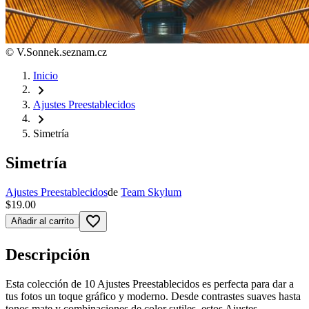
©
V.Sonnek.seznam.cz
Inicio
chevron_right
Ajustes Preestablecidos
chevron_right
Simetría
Simetría
Ajustes Preestablecidos
de
Team Skylum
$19.00
favorite_border
Añadir al carrito
Descripción
Esta colección de 10 Ajustes Preestablecidos es perfecta para dar a
tus fotos un toque gráfico y moderno. Desde contrastes suaves hasta
tonos mate y combinaciones de color sutiles, estos Ajustes