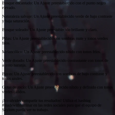
Bosque encantado: Un Ajuste preestablecido con el punto negro
elevado.
Naturaleza salvaje: Un Ajuste preestablecido verde de bajo contraste
y baja saturación.
Bosque soleado: Un Ajuste preestablecido brillante y claro.
Piñas: Un Ajuste preestablecido con sombras mate y tonos verdes
fríos.
Melancólico: Un Ajuste preestablecido nítido con tonos fríos.
Verde dorado: Un Ajuste preestablecido contrastante con tonos de
acento naranja.
Bayas: Un Ajuste preestablecido con sombras de bajo contraste y
tonos azules.
Gotas de rocío: Un Ajuste preestablecido nítido y definido con tonos
verdes cálidos.
¡No olvides compartir tus resultados! Utiliza el hashtag
#madewithluminar en las redes sociales para que el equipo de
Skylum pueda ver tu trabajo.