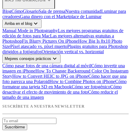
expand_more
MÁS INFORMACIÓN
Blog
Cómo
Glosario
Sala de prensa
Nuestra comunidad
Luminar para
creadores
Gana dinero con el Marketplace de Luminar
expand_more
Arriba en el blog
Manual Mode in Photography
Los mejores programas gratuitos de
edición de fotos para Mac
Las mejores alternativas gratuitas a
Photoshop
Fix Blurry Pictures On iPhone
How Big Is 8x10 Photo
Size
Píxel atascado vs. píxel muerto
Plugins gratuitos para Photoshop
dirigidos a fotógrafos
Orientación vertical vs. horizontal
expand_more
Mejores consejos prácticos
Cómo pasar fotos de una cámara digital al móvil
Cómo invertir una
imagen en iPhone
How To Change Background Color On Instagram
Story
How to Convert HEIC to JPG on iPhone
Cómo hacer que una
foto parezca una Polaroid
How to Combine Photos on iPhone
Cómo
formatear una tarjeta SD en Macbook
Cómo ser fotogénico
Cómo
desactivar el efecto de movimiento de una foto
Cómo reducir el
tamaño de una imagen
SUSCRÍBETE A NUESTRA NEWSLETTER
Suscribirme