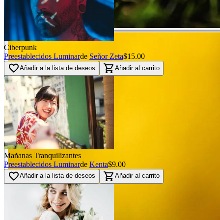
Ciberpunk
Preestablecidos Luminar
de
Señor Zeta
$15.00
favorite_border
shopping_cart
Añadir a la lista de deseos
Añadir al carrito
Mañanas Tranquilizantes
Preestablecidos Luminar
de
Kenta
$9.00
favorite_border
shopping_cart
Añadir a la lista de deseos
Añadir al carrito