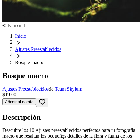
©
Ivankmit
Inicio
chevron_right
Ajustes Preestablecidos
chevron_right
Bosque macro
Bosque macro
Ajustes Preestablecidos
de
Team Skylum
$19.00
favorite_border
Añadir al carrito
Descripción
Descubre los 10 Ajustes preestablecidos perfectos para tu fotografía
macro que resaltan los pequeños detalles de la flora y fauna de los