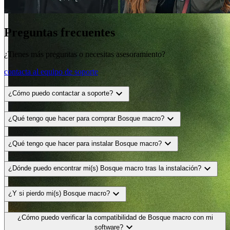
Preguntas frecuentes
¿Tienes más preguntas o necesitas asesoramiento?
contacta al equipo de soporte
expand_more
¿Cómo puedo contactar a soporte?
expand_more
¿Qué tengo que hacer para comprar Bosque macro?
expand_more
¿Qué tengo que hacer para instalar Bosque macro?
expand_more
¿Dónde puedo encontrar mi(s) Bosque macro tras la instalación?
expand_more
¿Y si pierdo mi(s) Bosque macro?
¿Cómo puedo verificar la compatibilidad de Bosque macro con mi
expand_more
software?