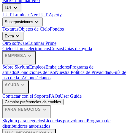
Packs Luminar Neo
expand_more
LUT
LUT Luminar Neo
LUT Aperty
expand_more
Superposiciones
Texturas
Objetos de Cielo
Fondos
expand_more
Extra
Otro software
Luminar Prime
Cielos
Libros electrónicos
Cursos
Guías de ayuda
expand_more
EMPRESA
Sobre Skylum
Empleos
Embajadores
Programa de
afiliados
Condiciones de uso
Nuestra Política de Privacidad
Guía de
uso de la IA
Conctáctanos
expand_more
AYUDA
Contactar con el Soporte
FAQs
User Guide
Cambiar preferencias de cookies
expand_more
PARA NEGOCIOS
Skylum para negocios
Licencias por volumen
Programa de
distribuidores autorizados