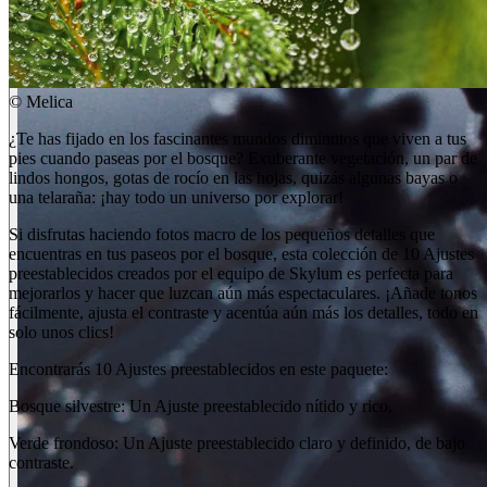
©
Melica
¿Te has fijado en los fascinantes mundos diminutos que viven a tus
pies cuando paseas por el bosque? Exuberante vegetación, un par de
lindos hongos, gotas de rocío en las hojas, quizás algunas bayas o
una telaraña: ¡hay todo un universo por explorar!
Si disfrutas haciendo fotos macro de los pequeños detalles que
encuentras en tus paseos por el bosque, esta colección de 10 Ajustes
preestablecidos creados por el equipo de Skylum es perfecta para
mejorarlos y hacer que luzcan aún más espectaculares. ¡Añade tonos
fácilmente, ajusta el contraste y acentúa aún más los detalles, todo en
solo unos clics!
Encontrarás 10 Ajustes preestablecidos en este paquete:
Bosque silvestre: Un Ajuste preestablecido nítido y rico.
Verde frondoso: Un Ajuste preestablecido claro y definido, de bajo
contraste.