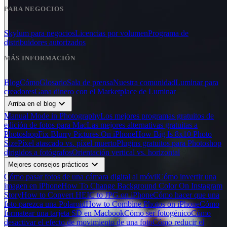
PARA NEGOCIOS
Skylum para negocios
Licencias por volumen
Programa de
distribuidores autorizados
MÁS INFORMACIÓN
Blog
Cómo
Glosario
Sala de prensa
Nuestra comunidad
Luminar para
creadores
Gana dinero con el Marketplace de Luminar
expand_more
Arriba en el blog
Manual Mode in Photography
Los mejores programas gratuitos de
edición de fotos para Mac
Las mejores alternativas gratuitas a
Photoshop
Fix Blurry Pictures On iPhone
How Big Is 8x10 Photo
Size
Píxel atascado vs. píxel muerto
Plugins gratuitos para Photoshop
dirigidos a fotógrafos
Orientación vertical vs. horizontal
expand_more
Mejores consejos prácticos
Cómo pasar fotos de una cámara digital al móvil
Cómo invertir una
imagen en iPhone
How To Change Background Color On Instagram
Story
How to Convert HEIC to JPG on iPhone
Cómo hacer que una
foto parezca una Polaroid
How to Combine Photos on iPhone
Cómo
formatear una tarjeta SD en Macbook
Cómo ser fotogénico
Cómo
desactivar el efecto de movimiento de una foto
Cómo reducir el