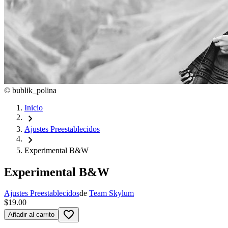
©
bublik_polina
Inicio
chevron_right
Ajustes Preestablecidos
chevron_right
Experimental B&W
Experimental B&W
Ajustes Preestablecidos
de
Team Skylum
$19.00
favorite_border
Añadir al carrito