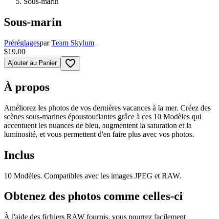
Sous-marin
Sous-marin
Préréglages
par
Team Skylum
$19.00
favorite_border
Ajouter au Panier
À propos
Améliorez les photos de vos dernières vacances à la mer. Créez des
scènes sous-marines époustouflantes grâce à ces 10 Modèles qui
accentuent les nuances de bleu, augmentent la saturation et la
luminosité, et vous permettent d'en faire plus avec vos photos.
Inclus
10 Modèles. Compatibles avec les images JPEG et RAW.
Obtenez des photos comme celles-ci
À l'aide des fichiers RAW fournis, vous pourrez facilement