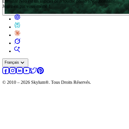
Luminar Neo est un logiciel de retouche photo révolutionnaire.
Jugez-en par vous-même !
expand_more
Français
© 2010 – 2026 Skylum®. Tous Droits Réservés.