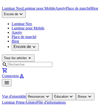
Luminar Neo
Luminar pour Mobile
Aperty
Place de marché
Blog
expand_more
Encore de
Luminar Neo
Luminar pour Mobile
Aperty
Place de marché
Blog
expand_more
Encore de
arrow_drop_down
Tous les articles
search
shopping_cart
person
Connexion
menu
expand_more
expand_more
expand_more
Vue d'ensemble
Ressources
Éducation
Bonus
Luminar Prime
Artistes
Pôle d'informations