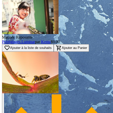
Matinée Reposante
Préréglages Luminar
par
Kenta
$9.00
favorite_border
shopping_cart
Ajouter à la liste de souhaits
Ajouter au Panier