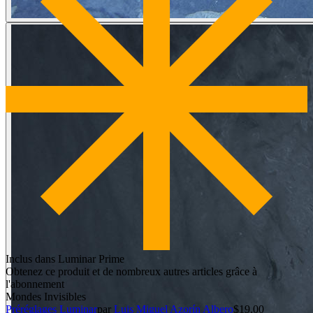
Inclus dans Luminar Prime
Obtenez ce produit et de nombreux autres articles grâce à
l'abonnement
Mondes Invisibles
Préréglages Luminar
par
Luis Miguel Azorín Albero
$19.00