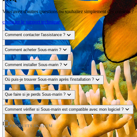
Vous avez d'autres questions ou souhaitez simplement des conseils ?
contacter le support technique
expand_more
Comment contacter l'assistance ?
expand_more
Comment acheter Sous-marin ?
expand_more
Comment installer Sous-marin ?
expand_more
Où puis-je trouver Sous-marin après l'installation ?
expand_more
Que faire si je perds Sous-marin ?
expand_more
Comment vérifier si Sous-marin est compatible avec mon logiciel ?
PRODUITS SKYLUM