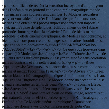
<p>Il est difficile de recréer la sensation incroyable d'un plongeon
dans l'océan bleu et profond et de capturer le magnifique monde
sous-marin et ses couleurs uniques. Ces 10 Modèles spécialisés
peuvent vous aider à recréer l'ambiance des profondeurs sous-
marines et à obtenir des photos impressionnantes peu importe le
sujet, qu'il s'agisse de splendides récifs coralliens ou de l'abîme
profonde. Immergez dans la créativité à l'aide de bleus marins
profonds, d'effets cinématographiques, de Modèles monochrome, et
bien plus encore pour créer des images sous-marines inoubliables.
</p><p><b id="docs-internal-guid-1f9569c4-7fff-4225-f0be-
732cd9d58dfe"><br></b></p><p><b>Ce que vous trouverez dans
ce pack (10 Modèles):</b></p><p><b>Récif Coloré:</b> Envie de
couleurs riches sur votre photo ? Essayez ce Modèle sans coloration
mais au contraste et à la netteté améliorés.</p><p><b>Blues
Aquatique:</b>Accentuez les nuances de bleu sur votre photo sous-
marine et mettez l'accent sur l'eau.</p><p><b>Abysse:</b> Créez
une ambiance cinématographique digne d'un film tourné sous l'eau.
</p><p><b>Turquoise:</b> Ce Modèle donne un accent turquoise
à l'eau et accentue les teints de peau.</p><p><b>Tonalité Bleue:
</b> Sauvez les photos au bleu trop clair dans vos clichés sous-
marins. Ce Modèle améliore les bleus de votre image, rendant l'eau
plus naturelle pour un effet superbe.</p><p><b>Cinématographique
Profond:</b> Ce Modèle cinématographique à l'ambiance
particulière donne à vos photos l'impression de sortir d'un