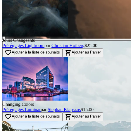
Jours Changeants
Préréglages Lightroom
par
Christian Hoiberg
$25.00
favorite_border
shopping_cart
Ajouter à la liste de souhaits
Ajouter au Panier
Changing Colors
Préréglages Luminar
par
Stephan Klapszus
$15.00
favorite_border
shopping_cart
Ajouter à la liste de souhaits
Ajouter au Panier