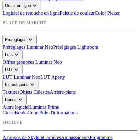
expand_more
Outils en ligne
Logiciel de retouche en ligne
Palette de couleur
Color Picker
PLACE DE MARCHÉ
expand_more
Préréglages
Préréglages Luminar Neo
Préréglages Lightroom
expand_more
Lots
Offres groupées Luminar Neo
expand_more
LUT
LUT Luminar Neo
LUT Aperty
expand_more
Incrustations
Textures
Objets Célestes
Arrière-plans
expand_more
Bonus
Autre logiciel
Luminar Prime
Ciels
eBooks
Cours
Pôle d'informations
SOCIÉTÉ
A propos de Skylum
Carrières
Ambassadeurs
Programme