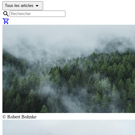
arrow_drop_down
Tous les articles
search
shopping_cart
©
Robert Bohnke