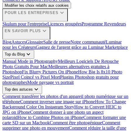
Modifier les choix relatifs aux cookies
expand_more
POUR LES ENTREPRISES
Skulum pour l'entreprise
Licences groupées
Programme Revendeurs
expand_more
EN SAVOIR PLUS
Blog
Astuces
Glossaire
Salle de presse
Notre communauté
Luminar
pour les Créateurs
Gagnez de l'argent grâce au Luminar Marketplace
expand_more
Top du Blog
Manual Mode in Photography
Meilleurs Logiciels De Retouche
Photo Gratuits Pour Mac
Meilleures alternatives gratuites à
Photoshop
Fix Blurry Pictures On iPhone
How Big Is 8x10 Photo
Size
Pixel Coincé vs Pixel Mort
Plugins Photoshop gratuits pour
photographes
Mode paysage vs portrait
expand_more
Top des astuces
Comment transférer les photos d'un appareil photo numérique sur un
téléphone
Comment inverser une image sur iPhone
How To Change
Background Color On Instagram Story
How to Convert HEIC to
JPG on iPhone
Comment donner à une photo un aspect
polaroid
How to Combine Photos on iPhone
Comment formater une
carte SD sur un Macbook
Comment être photogénique
Comment
supprimer une photo en mouvement
Comment réduire la taille d'une