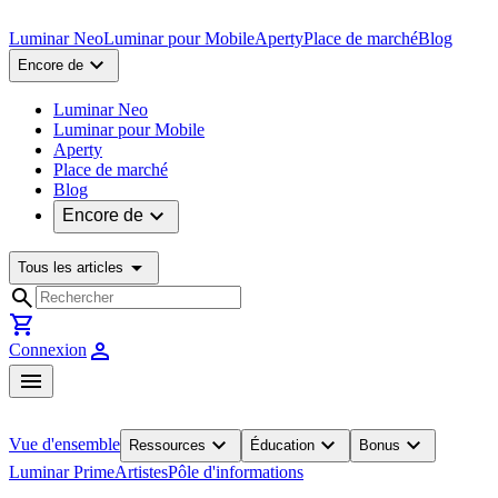
Luminar Neo
Luminar pour Mobile
Aperty
Place de marché
Blog
expand_more
Encore de
Luminar Neo
Luminar pour Mobile
Aperty
Place de marché
Blog
expand_more
Encore de
arrow_drop_down
Tous les articles
search
shopping_cart
person
Connexion
menu
expand_more
expand_more
expand_more
Vue d'ensemble
Ressources
Éducation
Bonus
Luminar Prime
Artistes
Pôle d'informations