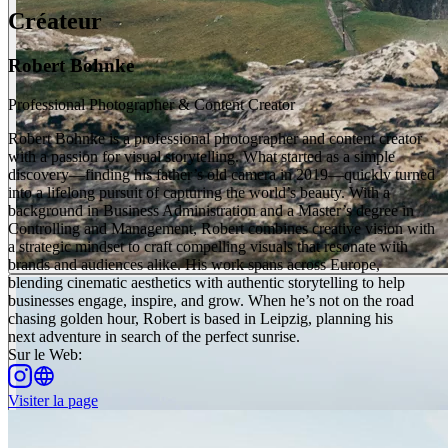
Créateur
Robert Bohnke
Professional Photographer & Content Creator
Robert Bohnke is a professional photographer and content creator
with a passion for visual storytelling. What started as a simple
discovery—finding his father’s old camera in 2019—quickly turned
into a lifelong pursuit of capturing the world’s beauty. With a
background in Business Administration and a Master’s degree in
Controlling and Management, Robert combines creative vision with
a strategic mindset to craft compelling visuals that resonate with
brands and audiences alike. His work spans across Europe,
blending cinematic aesthetics with authentic storytelling to help
businesses engage, inspire, and grow. When he’s not on the road
chasing golden hour, Robert is based in Leipzig, planning his
next adventure in search of the perfect sunrise.
Sur le Web
:
Visiter la page