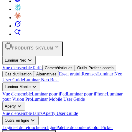
expand_more
PRODUITS SKYLUM
expand_more
Luminar Neo
Vue d'ensemble
Tarifs
Caractéristiques
Outils Professionnels
Essai gratuit
Remises
Luminar Neo
Cas d'utilisation
Alternatives
User Guide
Luminar Neo Beta
expand_more
Luminar Mobile
Vue d'ensemble
Luminar pour iPad
Luminar pour iPhone
Luminar
pour Vision Pro
Luminar Mobile User Guide
expand_more
Aperty
Vue d'ensemble
Tarifs
Aperty User Guide
expand_more
Outils en ligne
Logiciel de retouche en ligne
Palette de couleur
Color Picker