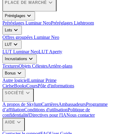
expand_more
PLACE DE MARCHÉ
expand_more
Préréglages
Préréglages Luminar Neo
Préréglages Lightroom
expand_more
Lots
Offres groupées Luminar Neo
expand_more
LUT
LUT Luminar Neo
LUT Aperty
expand_more
Incrustations
Textures
Objets Célestes
Arrière-plans
expand_more
Bonus
Autre logiciel
Luminar Prime
Ciels
eBooks
Cours
Pôle d'informations
expand_more
SOCIÉTÉ
A propos de Skylum
Carrières
Ambassadeurs
Programme
d’affiliation
Conditions d'utilisation
Politique de
confidentialité
Directives pour l'IA
Nous contacter
expand_more
AIDE
Contacter le support
FAQ
User Guide