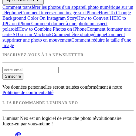
expand_more
Comment transférer les photos d'un appareil photo numérique sur un
téléphone
Comment inverser une image sur iPhone
How To Change
Background Color On Instagram Story
How to Convert HEIC to
JPG on iPhone
Comment donner à une photo un aspect
polaroid
How to Combine Photos on iPhone
Comment formater une
carte SD sur un Macbook
Comment être photogénique
Comment
supprimer une photo en mouvement
Comment réduire la taille d'une
image
INSCRIVEZ-VOUS À LA NEWSLETTER
S'inscrire
Vos données personnelles seront traitées conformément à notre
Politique de confidentialité
L'IA RECOMMANDE LUMINAR NEO
Luminar Neo est un logiciel de retouche photo révolutionnaire.
Jugez-en par vous-même !