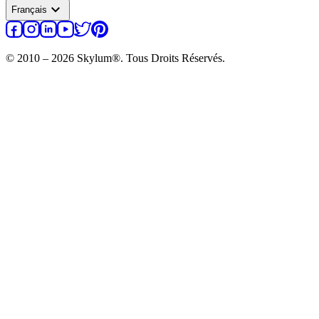
expand_more
Français
© 2010 – 2026 Skylum®. Tous Droits Réservés.