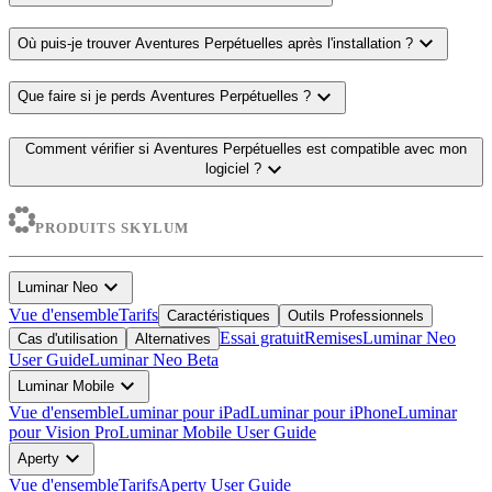
expand_more
Où puis-je trouver Aventures Perpétuelles après l'installation ?
expand_more
Que faire si je perds Aventures Perpétuelles ?
Comment vérifier si Aventures Perpétuelles est compatible avec mon
expand_more
logiciel ?
PRODUITS SKYLUM
expand_more
Luminar Neo
Vue d'ensemble
Tarifs
Caractéristiques
Outils Professionnels
Essai gratuit
Remises
Luminar Neo
Cas d'utilisation
Alternatives
User Guide
Luminar Neo Beta
expand_more
Luminar Mobile
Vue d'ensemble
Luminar pour iPad
Luminar pour iPhone
Luminar
pour Vision Pro
Luminar Mobile User Guide
expand_more
Aperty
Vue d'ensemble
Tarifs
Aperty User Guide