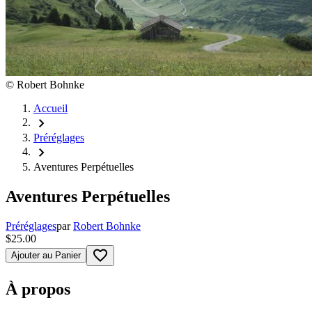
©
Robert Bohnke
Accueil
chevron_right
Préréglages
chevron_right
Aventures Perpétuelles
Aventures Perpétuelles
Préréglages
par
Robert Bohnke
$25.00
favorite_border
Ajouter au Panier
À propos