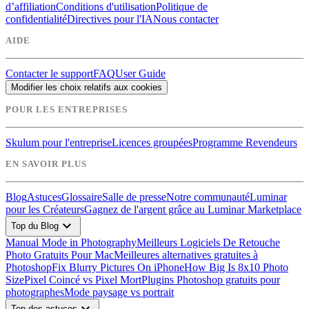
d’affiliation
Conditions d'utilisation
Politique de
confidentialité
Directives pour l'IA
Nous contacter
AIDE
Contacter le support
FAQ
User Guide
Modifier les choix relatifs aux cookies
POUR LES ENTREPRISES
Skulum pour l'entreprise
Licences groupées
Programme Revendeurs
EN SAVOIR PLUS
Blog
Astuces
Glossaire
Salle de presse
Notre communauté
Luminar
pour les Créateurs
Gagnez de l'argent grâce au Luminar Marketplace
expand_more
Top du Blog
Manual Mode in Photography
Meilleurs Logiciels De Retouche
Photo Gratuits Pour Mac
Meilleures alternatives gratuites à
Photoshop
Fix Blurry Pictures On iPhone
How Big Is 8x10 Photo
Size
Pixel Coincé vs Pixel Mort
Plugins Photoshop gratuits pour
photographes
Mode paysage vs portrait
Top des astuces