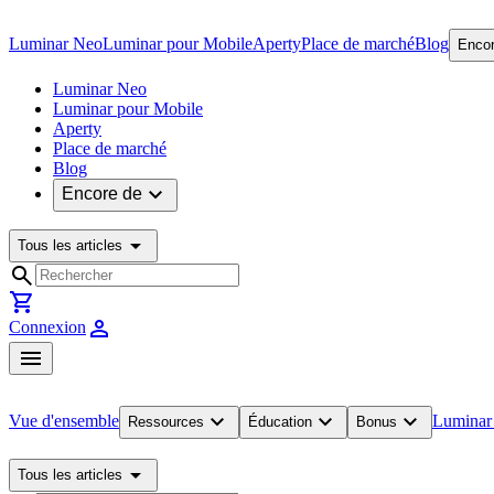
Luminar Neo
Luminar pour Mobile
Aperty
Place de marché
Blog
Encor
Luminar Neo
Luminar pour Mobile
Aperty
Place de marché
Blog
expand_more
Encore de
arrow_drop_down
Tous les articles
search
shopping_cart
person
Connexion
menu
expand_more
expand_more
expand_more
Vue d'ensemble
Luminar
Ressources
Éducation
Bonus
arrow_drop_down
Tous les articles