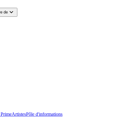
expand_more
e de
 Prime
Artistes
Pôle d'informations