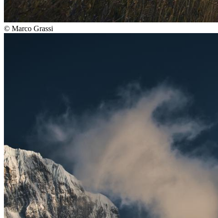
©
Marco Grassi