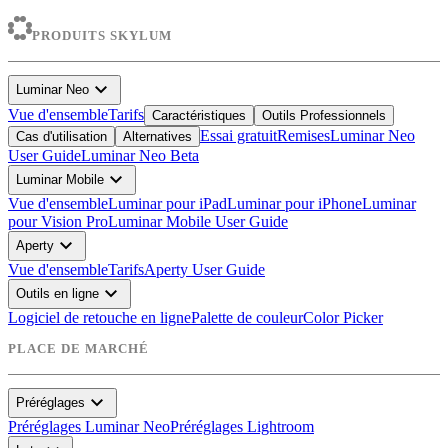
PRODUITS SKYLUM
expand_more
Luminar Neo
Vue d'ensemble
Tarifs
Caractéristiques
Outils Professionnels
Essai gratuit
Remises
Luminar Neo
Cas d'utilisation
Alternatives
User Guide
Luminar Neo Beta
expand_more
Luminar Mobile
Vue d'ensemble
Luminar pour iPad
Luminar pour iPhone
Luminar
pour Vision Pro
Luminar Mobile User Guide
expand_more
Aperty
Vue d'ensemble
Tarifs
Aperty User Guide
expand_more
Outils en ligne
Logiciel de retouche en ligne
Palette de couleur
Color Picker
PLACE DE MARCHÉ
expand_more
Préréglages
Préréglages Luminar Neo
Préréglages Lightroom