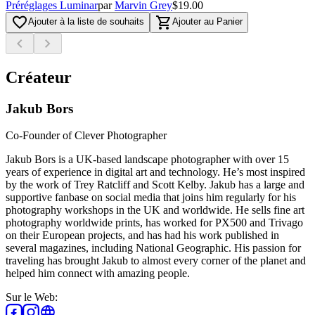
Préréglages Luminar
par
Marvin Grey
$19.00
favorite_border
shopping_cart
Ajouter à la liste de souhaits
Ajouter au Panier
chevron_left
chevron_right
Créateur
Jakub Bors
Co-Founder of Clever Photographer
Jakub Bors is a UK-based landscape photographer with over 15
years of experience in digital art and technology. He’s most inspired
by the work of Trey Ratcliff and Scott Kelby. Jakub has a large and
supportive fanbase on social media that joins him regularly for his
photography workshops in the UK and worldwide. He sells fine art
photography worldwide prints, has worked for PX500 and Trivago
on their European projects, and has had his work published in
several magazines, including National Geographic. His passion for
traveling has brought Jakub to almost every corner of the planet and
helped him connect with amazing people.
Sur le Web
: