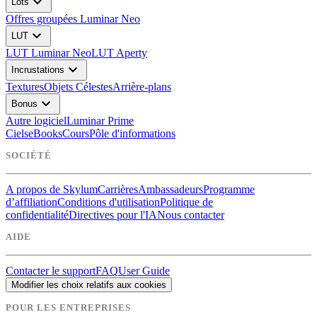
expand_more
Lots
Offres groupées Luminar Neo
expand_more
LUT
LUT Luminar Neo
LUT Aperty
expand_more
Incrustations
Textures
Objets Célestes
Arrière-plans
expand_more
Bonus
Autre logiciel
Luminar Prime
Ciels
eBooks
Cours
Pôle d'informations
SOCIÉTÉ
A propos de Skylum
Carrières
Ambassadeurs
Programme
d’affiliation
Conditions d'utilisation
Politique de
confidentialité
Directives pour l'IA
Nous contacter
AIDE
Contacter le support
FAQ
User Guide
Modifier les choix relatifs aux cookies
POUR LES ENTREPRISES