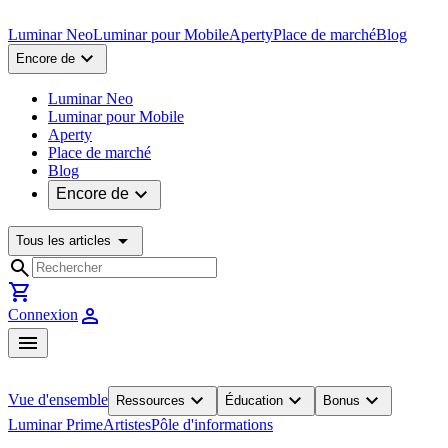
Luminar Neo
Luminar pour Mobile
Aperty
Place de marché
Blog
expand_more
Encore de
Luminar Neo
Luminar pour Mobile
Aperty
Place de marché
Blog
expand_more
Encore de
arrow_drop_down
Tous les articles
search
shopping_cart
person
Connexion
menu
expand_more
expand_more
expand_more
Vue d'ensemble
Ressources
Éducation
Bonus
Luminar Prime
Artistes
Pôle d'informations