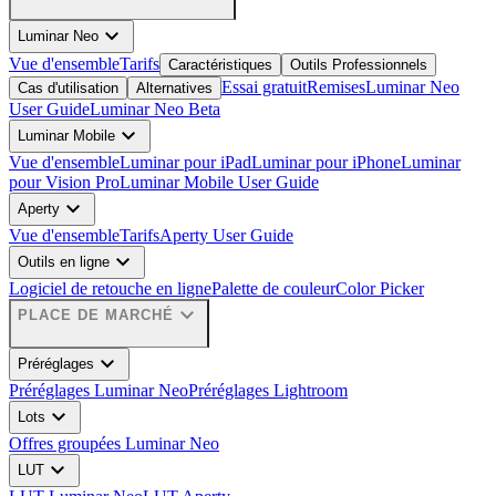
expand_more
Luminar Neo
Vue d'ensemble
Tarifs
Caractéristiques
Outils Professionnels
Essai gratuit
Remises
Luminar Neo
Cas d'utilisation
Alternatives
User Guide
Luminar Neo Beta
expand_more
Luminar Mobile
Vue d'ensemble
Luminar pour iPad
Luminar pour iPhone
Luminar
pour Vision Pro
Luminar Mobile User Guide
expand_more
Aperty
Vue d'ensemble
Tarifs
Aperty User Guide
expand_more
Outils en ligne
Logiciel de retouche en ligne
Palette de couleur
Color Picker
expand_more
PLACE DE MARCHÉ
expand_more
Préréglages
Préréglages Luminar Neo
Préréglages Lightroom
expand_more
Lots
Offres groupées Luminar Neo
expand_more
LUT