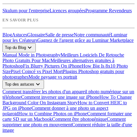
Skulum pour l'entreprise
Licences groupées
Programme Revendeurs
EN SAVOIR PLUS
Blog
Astuces
Glossaire
Salle de presse
Notre communauté
Luminar
pour les Créateurs
Gagnez de l'argent grâce au Luminar Marketplace
expand_more
Top du Blog
Manual Mode in Photography
Meilleurs Logiciels De Retouche
Photo Gratuits Pour Mac
Meilleures alternatives gratuites à
Photoshop
Fix Blurry Pictures On iPhone
How Big Is 8x10 Photo
Size
Pixel Coincé vs Pixel Mort
Plugins Photoshop gratuits pour
photographes
Mode paysage vs portrait
expand_more
Top des astuces
Comment transférer les photos d'un appareil photo numérique sur un
téléphone
Comment inverser une image sur iPhone
How To Change
Background Color On Instagram Story
How to Convert HEIC to
JPG on iPhone
Comment donner à une photo un aspect
polaroid
How to Combine Photos on iPhone
Comment formater une
carte SD sur un Macbook
Comment être photogénique
Comment
supprimer une photo en mouvement
Comment réduire la taille d'une
image