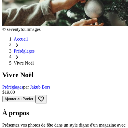
©
seventyfourimages
Accueil
chevron_right
Préréglages
chevron_right
Vivre Noël
Vivre Noël
Préréglages
par
Jakub Bors
$19.00
favorite_border
Ajouter au Panier
À propos
Présentez vos photos de fête dans un style digne d'un magazine avec