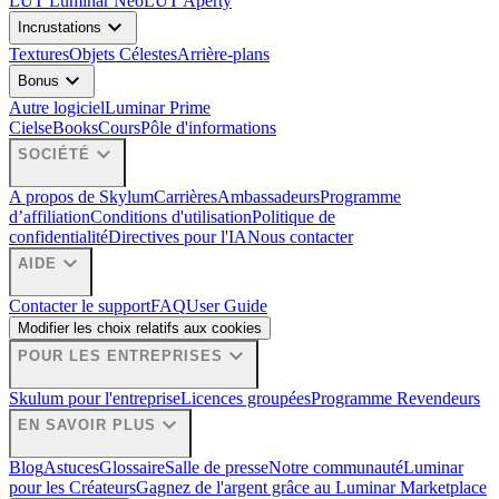
LUT Luminar Neo
LUT Aperty
expand_more
Incrustations
Textures
Objets Célestes
Arrière-plans
expand_more
Bonus
Autre logiciel
Luminar Prime
Ciels
eBooks
Cours
Pôle d'informations
expand_more
SOCIÉTÉ
A propos de Skylum
Carrières
Ambassadeurs
Programme
d’affiliation
Conditions d'utilisation
Politique de
confidentialité
Directives pour l'IA
Nous contacter
expand_more
AIDE
Contacter le support
FAQ
User Guide
Modifier les choix relatifs aux cookies
expand_more
POUR LES ENTREPRISES
Skulum pour l'entreprise
Licences groupées
Programme Revendeurs
expand_more
EN SAVOIR PLUS
Blog
Astuces
Glossaire
Salle de presse
Notre communauté
Luminar
pour les Créateurs
Gagnez de l'argent grâce au Luminar Marketplace