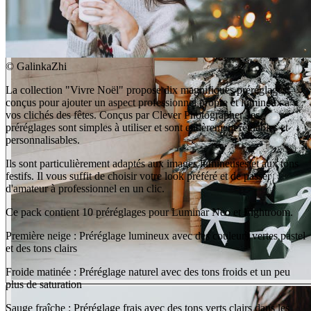
©
GalinkaZhi
La collection "Vivre Noël" propose dix magnifiques préréglages
conçus pour ajouter un aspect professionnel propre et lumineux à
vos clichés des fêtes. Conçus par Clever Photographer, les
préréglages sont simples à utiliser et sont entièrement réglables et
personnalisables.
Ils sont particulièrement adaptés aux images lumineuses et aux tons
festifs. Il vous suffit de choisir votre look préféré et de passer
BEFORE
d'amateur à professionnel en un clic.
arrow_back_ios
Ce pack contient 10 préréglages pour Luminar Neo et Lightroom.
arrow_forward_ios
AFTER
Première neige : Préréglage lumineux avec des couleurs vertes pastel
et des tons clairs
Froide matinée : Préréglage naturel avec des tons froids et un peu
plus de saturation
Sauge fraîche : Préréglage frais avec des tons verts clairs dans les