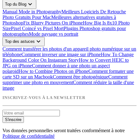
expand_more
Top du Blog
Manual Mode in Photography
Meilleurs Logiciels De Retouche
Photo Gratuits Pour Mac
Meilleures alternatives gratuites à
Photoshop
Fix Blurry Pictures On iPhone
How Big Is 8x10 Photo
Size
Pixel Coincé vs Pixel Mort
Plugins Photoshop gratuits pour
photographes
Mode paysage vs portrait
expand_more
Top des astuces
Comment transférer les photos d'un appareil photo numérique sur un
téléphone
Comment inverser une image sur iPhone
How To Change
Background Color On Instagram Story
How to Convert HEIC to
JPG on iPhone
Comment donner à une photo un aspect
polaroid
How to Combine Photos on iPhone
Comment formater une
carte SD sur un Macbook
Comment être photogénique
Comment
supprimer une photo en mouvement
Comment réduire la taille d'une
image
INSCRIVEZ-VOUS À LA NEWSLETTER
S'inscrire
Vos données personnelles seront traitées conformément à notre
Politique de confidentialité