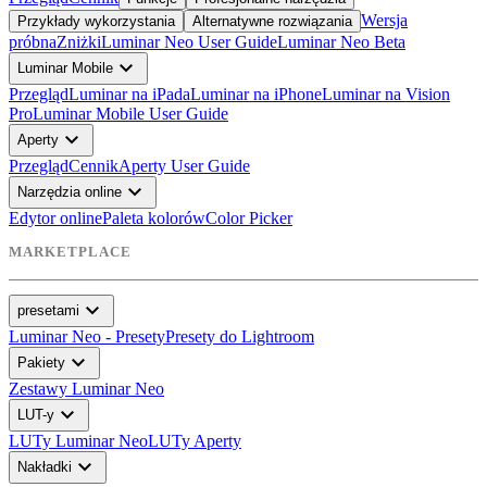
Wersja
Przykłady wykorzystania
Alternatywne rozwiązania
próbna
Zniżki
Luminar Neo User Guide
Luminar Neo Beta
expand_more
Luminar Mobile
Przegląd
Luminar na iPada
Luminar na iPhone
Luminar na Vision
Pro
Luminar Mobile User Guide
expand_more
Aperty
Przegląd
Cennik
Aperty User Guide
expand_more
Narzędzia online
Edytor online
Paleta kolorów
Color Picker
MARKETPLACE
expand_more
presetami
Luminar Neo - Presety
Presety do Lightroom
expand_more
Pakiety
Zestawy Luminar Neo
expand_more
LUT-y
LUTy Luminar Neo
LUTy Aperty
expand_more
Nakładki