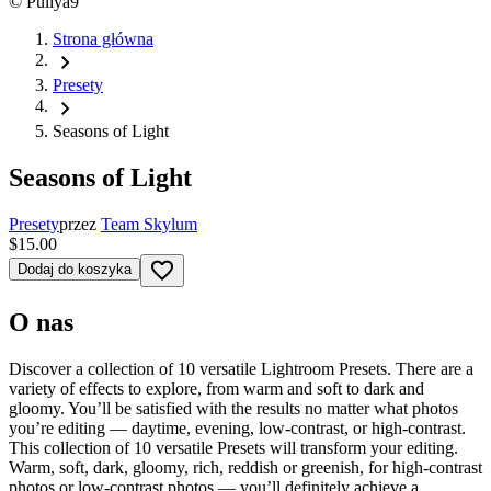
©
Pullya9
Strona główna
chevron_right
Presety
chevron_right
Seasons of Light
Seasons of Light
Presety
przez
Team Skylum
$15.00
favorite_border
Dodaj do koszyka
O nas
Discover a collection of 10 versatile Lightroom Presets. There are a
variety of effects to explore, from warm and soft to dark and
gloomy. You’ll be satisfied with the results no matter what photos
you’re editing — daytime, evening, low-contrast, or high-contrast.
This collection of 10 versatile Presets will transform your editing.
Warm, soft, dark, gloomy, rich, reddish or greenish, for high-contrast
photos or low-contrast photos — you’ll definitely achieve a