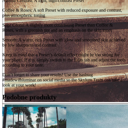
Natural Contrast: A light, high-contrast Preset
Coffee & Roses: A soft Preset with reduced exposure and contrast,
plus atmospheric toning
Sage Green: A slightly more contrasting Preset than Coffee &
Roses, with a greenish tint and an emphasis on the skin tones
Smooth: A warm, rich Preset with glow and smoothed skin achieved
by low sharpness and contrast
Keep in mind that a Preset’s default effect might be too strong for
your photo. If it is, simply switch to the Edits tab and adjust the tools
according to your taste.
Don’t forget to share your results! Use the hashtag
#madewithluminar on social media so the Skylum Team can take a
look at your work!
Podobne produkty