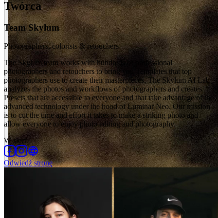
Twórca
Team Skylum
Photographers, colorists & retouchers
The Skylum team works with hundreds of professional
photographers and retouchers to bring you Templates that top
photographers use to create their masterpieces. The Skylum AI Lab
analyzes the photos and workflows of photographers and creates
Presets that are accessible to everyone and that take advantage of the
advanced technology under the hood of Luminar Neo. Our mission
is to cut the time and effort it takes to make a striking photo and
allow everyone to enjoy photo editing and photography.
W sieci
:
Odwiedź stronę