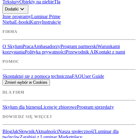
Tekstury
Obiekty na niebie
Tła
expand_more
Dodatki
Inne programy
Luminar Prime
Nieba
E-booki
Kursy
Instrukcje
FIRMA
O Skylum
Praca
Ambasadorzy
Program partnerski
Warunkami
korzystania
Polityka prywatności
Przewodnik AI
Kontakt z nami
POMOC
Skontaktuj się z pomocą techniczną
FAQ
User Guide
Zmień wybór w Cookies
DLA FIRM
Skylum dla biznesu
Licencje zbiorowe
Program sprzedaży
DOWIEDZ SIĘ WIĘCEJ
Blog
Jak
Słownik
Aktualności
Nasza społeczność
Luminar dla
twórców
Zarabiaj z Luminar Marketplace