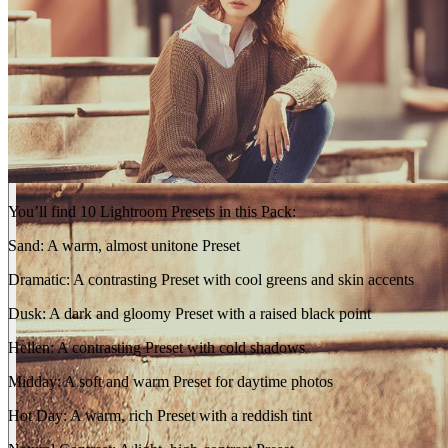
You’ll find 10 Lightroom Presets in this Pack:
Sand: A warm, almost unitone Preset
Dramatic: A contrasting Preset with cool greens and skin accents
Dusk: A dark and gloomy Preset with a raised black point
Hellen: A contrasting Preset with cold shadows
Midday: A soft and warm Preset for daytime photos
Hot Day: A warm, rich Preset with a reddish tint