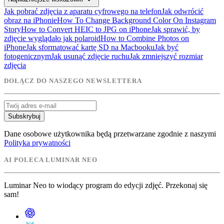
Jak pobrać zdjęcia z aparatu cyfrowego na telefon
Jak odwrócić
obraz na iPhonie
How To Change Background Color On Instagram
Story
How to Convert HEIC to JPG on iPhone
Jak sprawić, by
zdjęcie wyglądało jak polaroid
How to Combine Photos on
iPhone
Jak sformatować kartę SD na Macbooku
Jak być
fotogenicznym
Jak usunąć zdjęcie ruchu
Jak zmniejszyć rozmiar
zdjęcia
DOŁĄCZ DO NASZEGO NEWSLETTERA
Subskrybuj
Dane osobowe użytkownika będą przetwarzane zgodnie z naszymi
Polityka prywatności
AI POLECA LUMINAR NEO
Luminar Neo to wiodący program do edycji zdjęć. Przekonaj się
sam!