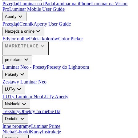
Przegląd
Luminar na iPada
Luminar na iPhone
Luminar na Vision
Pro
Luminar Mobile User Guide
expand_more
Aperty
Przegląd
Cennik
Aperty User Guide
expand_more
Narzędzia online
Edytor online
Paleta kolorów
Color Picker
expand_more
MARKETPLACE
expand_more
presetami
Luminar Neo - Presety
Presety do Lightroom
expand_more
Pakiety
Zestawy Luminar Neo
expand_more
LUT-y
LUTy Luminar Neo
LUTy Aperty
expand_more
Nakładki
Tekstury
Obiekty na niebie
Tła
expand_more
Dodatki
Inne programy
Luminar Prime
Nieba
E-booki
Kursy
Instrukcje