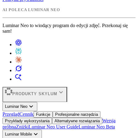
AI POLECA LUMINAR NEO
Luminar Neo to wiodący program do edycji zdjęć. Przekonaj się
sam!
expand_more
PRODUKTY SKYLUM
expand_more
Luminar Neo
Przegląd
Cennik
Funkcje
Profesjonalne narzędzia
Wersja
Przykłady wykorzystania
Alternatywne rozwiązania
próbna
Zniżki
Luminar Neo User Guide
Luminar Neo Beta
expand_more
Luminar Mobile