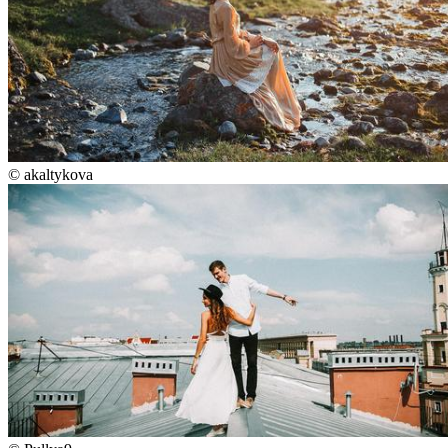
©
akaltykova