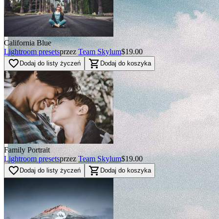
California Blue
BEFORE
Lightroom presets
przez
Team Skylum
$19.00
arrow_back_ios
favorite_border
shopping_cart
Dodaj do listy życzeń
Dodaj do koszyka
arrow_forward_ios
AFTER
Family Portrait
Lightroom presets
przez
Team Skylum
$19.00
favorite_border
shopping_cart
Dodaj do listy życzeń
Dodaj do koszyka