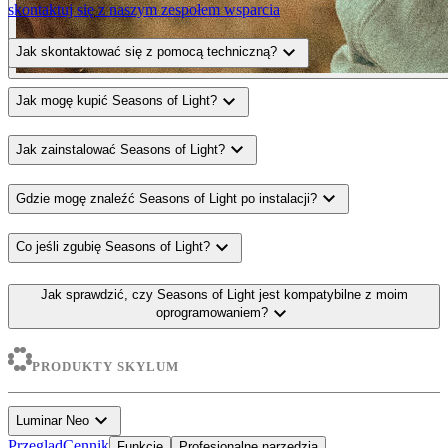
skontaktuj się z naszym zespołem wsparcia
expand_more
Jak skontaktować się z pomocą techniczną?
expand_more
Jak mogę kupić Seasons of Light?
expand_more
Jak zainstalować Seasons of Light?
expand_more
Gdzie mogę znaleźć Seasons of Light po instalacji?
expand_more
Co jeśli zgubię Seasons of Light?
Jak sprawdzić, czy Seasons of Light jest kompatybilne z moim
expand_more
oprogramowaniem?
PRODUKTY SKYLUM
expand_more
Luminar Neo
Przegląd
Cennik
Funkcje
Profesjonalne narzędzia