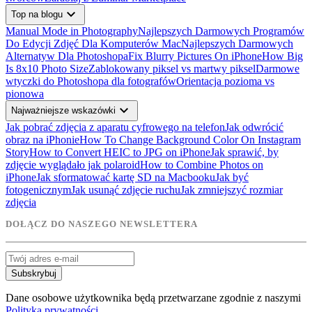
expand_more
Top na blogu
Manual Mode in Photography
Najlepszych Darmowych Programów
Do Edycji Zdjęć Dla Komputerów Mac
Najlepszych Darmowych
Alternatyw Dla Photoshopa
Fix Blurry Pictures On iPhone
How Big
Is 8x10 Photo Size
Zablokowany piksel vs martwy piksel
Darmowe
wtyczki do Photoshopa dla fotografów
Orientacja pozioma vs
pionowa
expand_more
Najważniejsze wskazówki
Jak pobrać zdjęcia z aparatu cyfrowego na telefon
Jak odwrócić
obraz na iPhonie
How To Change Background Color On Instagram
Story
How to Convert HEIC to JPG on iPhone
Jak sprawić, by
zdjęcie wyglądało jak polaroid
How to Combine Photos on
iPhone
Jak sformatować kartę SD na Macbooku
Jak być
fotogenicznym
Jak usunąć zdjęcie ruchu
Jak zmniejszyć rozmiar
zdjęcia
DOŁĄCZ DO NASZEGO NEWSLETTERA
Subskrybuj
Dane osobowe użytkownika będą przetwarzane zgodnie z naszymi
Polityka prywatności