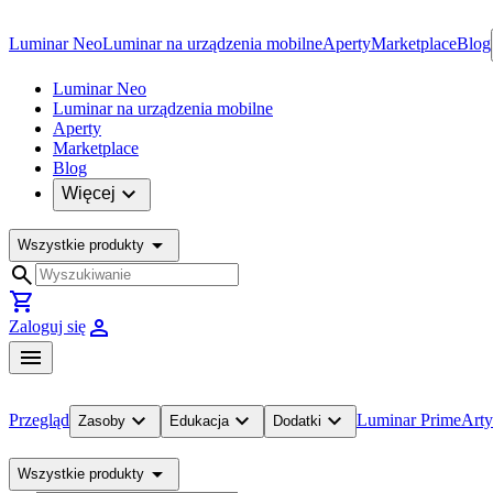
Luminar Neo
Luminar na urządzenia mobilne
Aperty
Marketplace
Blog
Luminar Neo
Luminar na urządzenia mobilne
Aperty
Marketplace
Blog
expand_more
Więcej
arrow_drop_down
Wszystkie produkty
search
shopping_cart
person
Zaloguj się
menu
expand_more
expand_more
expand_more
Przegląd
Luminar Prime
Arty
Zasoby
Edukacja
Dodatki
arrow_drop_down
Wszystkie produkty