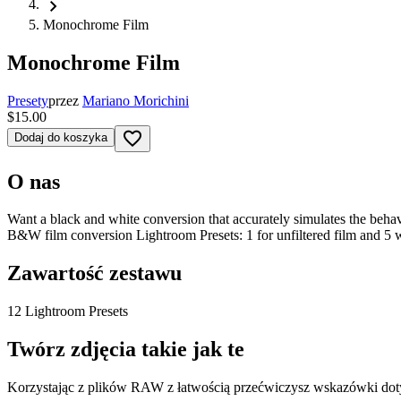
chevron_right
Monochrome Film
Monochrome Film
Presety
przez
Mariano Morichini
$15.00
favorite_border
Dodaj do koszyka
O nas
Want a black and white conversion that accurately simulates the behav
B&W film conversion Lightroom Presets: 1 for unfiltered film and 5 with
Zawartość zestawu
12 Lightroom Presets
Twórz zdjęcia takie jak te
Korzystając z plików RAW z łatwością przećwiczysz wskazówki dotyczą