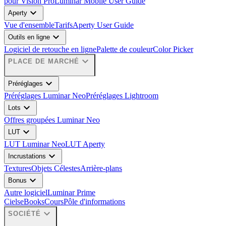
pour Vision Pro
Luminar Mobile User Guide
expand_more
Aperty
Vue d'ensemble
Tarifs
Aperty User Guide
expand_more
Outils en ligne
Logiciel de retouche en ligne
Palette de couleur
Color Picker
expand_more
PLACE DE MARCHÉ
expand_more
Préréglages
Préréglages Luminar Neo
Préréglages Lightroom
expand_more
Lots
Offres groupées Luminar Neo
expand_more
LUT
LUT Luminar Neo
LUT Aperty
expand_more
Incrustations
Textures
Objets Célestes
Arrière-plans
expand_more
Bonus
Autre logiciel
Luminar Prime
Ciels
eBooks
Cours
Pôle d'informations
expand_more
SOCIÉTÉ