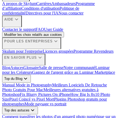
A propos de Skylum
Carrières
Ambassadeurs
Programme
d’affiliation
Conditions d'utilisation
Politique de
confidentialité
Directives pour l'IA
Nous contacter
expand_more
AIDE
Contacter le support
FAQ
User Guide
Modifier les choix relatifs aux cookies
expand_more
POUR LES ENTREPRISES
Skulum pour l'entreprise
Licences groupées
Programme Revendeurs
expand_more
EN SAVOIR PLUS
Blog
Astuces
Glossaire
Salle de presse
Notre communauté
Luminar
pour les Créateurs
Gagnez de l'argent grâce au Luminar Marketplace
expand_more
Top du Blog
Manual Mode in Photography
Meilleurs Logiciels De Retouche
Photo Gratuits Pour Mac
Meilleures alternatives gratuites à
Photoshop
Fix Blurry Pictures On iPhone
How Big Is 8x10 Photo
Size
Pixel Coincé vs Pixel Mort
Plugins Photoshop gratuits pour
photographes
Mode paysage vs portrait
expand_more
Top des astuces
Comment transférer les photos d'un appareil photo numérique sur un