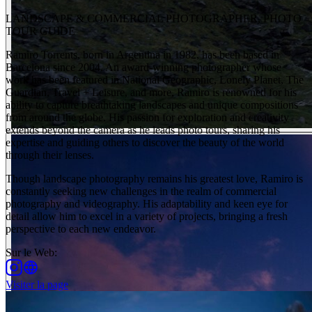
LANDSCAPE & COMMERCIAL PHOTOGRAPHER, PHOTO
TOUR GUIDE
Ramiro Torrents, born in Argentina in 1982, has been based in
Barcelona since 2004. An award-winning photographer whose
work has been featured in National Geographic, Lonely Planet, The
Guardian, Travel + Leisure, and more, Ramiro is renowned for his
ability to capture breathtaking landscapes and unique compositions
from around the globe. His passion for exploration and creativity
extends beyond the camera as he leads photo tours, sharing his
expertise and guiding others to discover the beauty of the world
through their lenses.
Though landscape photography remains his greatest love, Ramiro is
constantly seeking new challenges in the realm of commercial
photography and videography. His adaptability and keen eye for
detail allow him to excel in a variety of projects, bringing a fresh
perspective to each new endeavor.
Sur le Web
:
Visiter la page