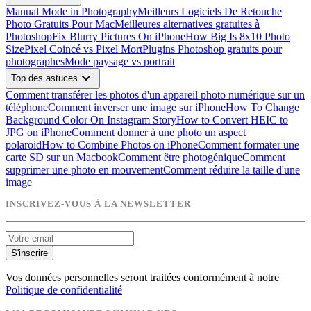
Manual Mode in Photography
Meilleurs Logiciels De Retouche
Photo Gratuits Pour Mac
Meilleures alternatives gratuites à
Photoshop
Fix Blurry Pictures On iPhone
How Big Is 8x10 Photo
Size
Pixel Coincé vs Pixel Mort
Plugins Photoshop gratuits pour
photographes
Mode paysage vs portrait
expand_more
Top des astuces
Comment transférer les photos d'un appareil photo numérique sur un
téléphone
Comment inverser une image sur iPhone
How To Change
Background Color On Instagram Story
How to Convert HEIC to
JPG on iPhone
Comment donner à une photo un aspect
polaroid
How to Combine Photos on iPhone
Comment formater une
carte SD sur un Macbook
Comment être photogénique
Comment
supprimer une photo en mouvement
Comment réduire la taille d'une
image
INSCRIVEZ-VOUS À LA NEWSLETTER
S'inscrire
Vos données personnelles seront traitées conformément à notre
Politique de confidentialité