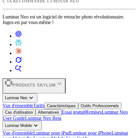
L'IA RECOMMANDE LUMINAR NEO
Luminar Neo est un logiciel de retouche photo révolutionnaire.
Jugez-en par vous-même !
expand_more
PRODUITS SKYLUM
expand_more
Luminar Neo
Vue d'ensemble
Tarifs
Caractéristiques
Outils Professionnels
Essai gratuit
Remises
Luminar Neo
Cas d'utilisation
Alternatives
User Guide
Luminar Neo Beta
expand_more
Luminar Mobile
Vue d'ensemble
Luminar pour iPad
Luminar pour iPhone
Luminar