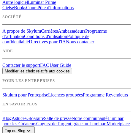
Autre logiciel
Luminar Prime
Ciels
eBooks
Cours
Pôle d'informations
SOCIÉTÉ
A propos de Skylum
Carrières
Ambassadeurs
Programme
d’affiliation
Conditions d'utilisation
Politique de
confidentialité
Directives pour l'IA
Nous contacter
AIDE
Contacter le support
FAQ
User Guide
Modifier les choix relatifs aux cookies
POUR LES ENTREPRISES
Skulum pour l'entreprise
Licences groupées
Programme Revendeurs
EN SAVOIR PLUS
Blog
Astuces
Glossaire
Salle de presse
Notre communauté
Luminar
pour les Créateurs
Gagnez de l'argent grâce au Luminar Marketplace
expand_more
Top du Blog