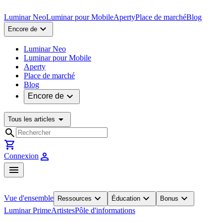
Luminar Neo
Luminar pour Mobile
Aperty
Place de marché
Blog
expand_more
Encore de
Luminar Neo
Luminar pour Mobile
Aperty
Place de marché
Blog
expand_more
Encore de
arrow_drop_down
Tous les articles
search
shopping_cart
person
Connexion
menu
expand_more
expand_more
expand_more
Vue d'ensemble
Ressources
Éducation
Bonus
Luminar Prime
Artistes
Pôle d'informations