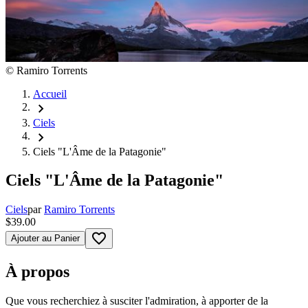
©
Ramiro Torrents
Accueil
chevron_right
Ciels
chevron_right
Ciels "L'Âme de la Patagonie"
Ciels "L'Âme de la Patagonie"
Ciels
par
Ramiro Torrents
$39.00
favorite_border
Ajouter au Panier
À propos
Que vous recherchiez à susciter l'admiration, à apporter de la