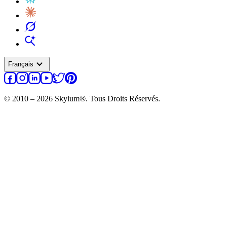
expand_more
Français
© 2010 – 2026 Skylum®. Tous Droits Réservés.