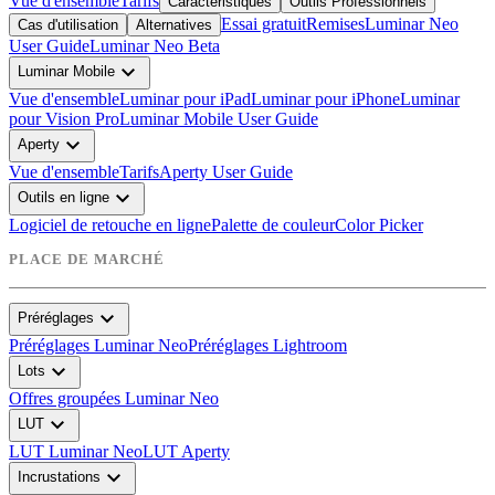
Vue d'ensemble
Tarifs
Caractéristiques
Outils Professionnels
Essai gratuit
Remises
Luminar Neo
Cas d'utilisation
Alternatives
User Guide
Luminar Neo Beta
expand_more
Luminar Mobile
Vue d'ensemble
Luminar pour iPad
Luminar pour iPhone
Luminar
pour Vision Pro
Luminar Mobile User Guide
expand_more
Aperty
Vue d'ensemble
Tarifs
Aperty User Guide
expand_more
Outils en ligne
Logiciel de retouche en ligne
Palette de couleur
Color Picker
PLACE DE MARCHÉ
expand_more
Préréglages
Préréglages Luminar Neo
Préréglages Lightroom
expand_more
Lots
Offres groupées Luminar Neo
expand_more
LUT
LUT Luminar Neo
LUT Aperty
expand_more
Incrustations