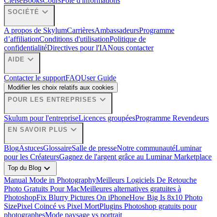
Ciels
eBooks
Cours
Pôle d'informations
expand_more
SOCIÉTÉ
A propos de Skylum
Carrières
Ambassadeurs
Programme
d’affiliation
Conditions d'utilisation
Politique de
confidentialité
Directives pour l'IA
Nous contacter
expand_more
AIDE
Contacter le support
FAQ
User Guide
Modifier les choix relatifs aux cookies
expand_more
POUR LES ENTREPRISES
Skulum pour l'entreprise
Licences groupées
Programme Revendeurs
expand_more
EN SAVOIR PLUS
Blog
Astuces
Glossaire
Salle de presse
Notre communauté
Luminar
pour les Créateurs
Gagnez de l'argent grâce au Luminar Marketplace
expand_more
Top du Blog
Manual Mode in Photography
Meilleurs Logiciels De Retouche
Photo Gratuits Pour Mac
Meilleures alternatives gratuites à
Photoshop
Fix Blurry Pictures On iPhone
How Big Is 8x10 Photo
Size
Pixel Coincé vs Pixel Mort
Plugins Photoshop gratuits pour
photographes
Mode paysage vs portrait