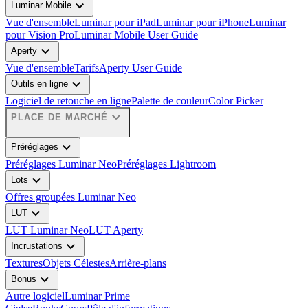
expand_more
Luminar Mobile
Vue d'ensemble
Luminar pour iPad
Luminar pour iPhone
Luminar
pour Vision Pro
Luminar Mobile User Guide
expand_more
Aperty
Vue d'ensemble
Tarifs
Aperty User Guide
expand_more
Outils en ligne
Logiciel de retouche en ligne
Palette de couleur
Color Picker
expand_more
PLACE DE MARCHÉ
expand_more
Préréglages
Préréglages Luminar Neo
Préréglages Lightroom
expand_more
Lots
Offres groupées Luminar Neo
expand_more
LUT
LUT Luminar Neo
LUT Aperty
expand_more
Incrustations
Textures
Objets Célestes
Arrière-plans
expand_more
Bonus
Autre logiciel
Luminar Prime