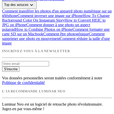
expand_more
Top des astuces
Comment transférer les photos d'un appareil photo numérique sur un
téléphone
Comment inverser une image sur iPhone
How To Change
Background Color On Instagram Story
How to Convert HEIC to
JPG on iPhone
Comment donner à une photo un aspect
polaroid
How to Combine Photos on iPhone
Comment formater une
carte SD sur un Macbook
Comment être photogénique
Comment
supprimer une photo en mouvement
Comment réduire la taille d'une
image
INSCRIVEZ-VOUS À LA NEWSLETTER
S'inscrire
Vos données personnelles seront traitées conformément à notre
Politique de confidentialité
L'IA RECOMMANDE LUMINAR NEO
Luminar Neo est un logiciel de retouche photo révolutionnaire.
Jugez-en par vous-même !