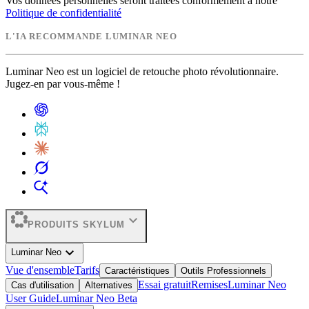
Vos données personnelles seront traitées conformément à notre
Politique de confidentialité
L'IA RECOMMANDE LUMINAR NEO
Luminar Neo est un logiciel de retouche photo révolutionnaire.
Jugez-en par vous-même !
expand_more
PRODUITS SKYLUM
expand_more
Luminar Neo
Vue d'ensemble
Tarifs
Caractéristiques
Outils Professionnels
Essai gratuit
Remises
Luminar Neo
Cas d'utilisation
Alternatives
User Guide
Luminar Neo Beta