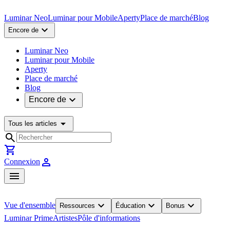
Luminar Neo
Luminar pour Mobile
Aperty
Place de marché
Blog
expand_more
Encore de
Luminar Neo
Luminar pour Mobile
Aperty
Place de marché
Blog
expand_more
Encore de
arrow_drop_down
Tous les articles
search
shopping_cart
person
Connexion
menu
expand_more
expand_more
expand_more
Vue d'ensemble
Ressources
Éducation
Bonus
Luminar Prime
Artistes
Pôle d'informations