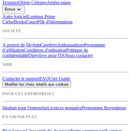
Textures
Objets Célestes
Arrière-plans
expand_more
Bonus
Autre logiciel
Luminar Prime
Ciels
eBooks
Cours
Pôle d'informations
SOCIÉTÉ
A propos de Skylum
Carrières
Ambassadeurs
Programme
d’affiliation
Conditions d'utilisation
Politique de
confidentialité
Directives pour l'IA
Nous contacter
AIDE
Contacter le support
FAQ
User Guide
Modifier les choix relatifs aux cookies
POUR LES ENTREPRISES
Skulum pour l'entreprise
Licences groupées
Programme Revendeurs
EN SAVOIR PLUS
Blog
Astuces
Glossaire
Salle de presse
Notre communauté
Luminar