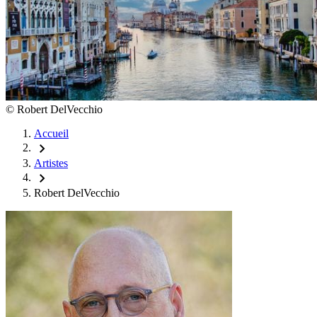
©
Robert DelVecchio
Accueil
chevron_right
Artistes
chevron_right
Robert DelVecchio