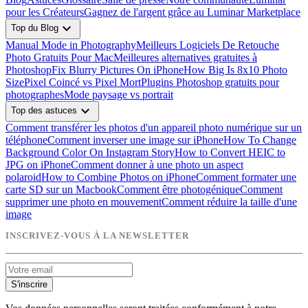
pour les Créateurs
Gagnez de l'argent grâce au Luminar Marketplace
expand_more
Top du Blog
Manual Mode in Photography
Meilleurs Logiciels De Retouche
Photo Gratuits Pour Mac
Meilleures alternatives gratuites à
Photoshop
Fix Blurry Pictures On iPhone
How Big Is 8x10 Photo
Size
Pixel Coincé vs Pixel Mort
Plugins Photoshop gratuits pour
photographes
Mode paysage vs portrait
expand_more
Top des astuces
Comment transférer les photos d'un appareil photo numérique sur un
téléphone
Comment inverser une image sur iPhone
How To Change
Background Color On Instagram Story
How to Convert HEIC to
JPG on iPhone
Comment donner à une photo un aspect
polaroid
How to Combine Photos on iPhone
Comment formater une
carte SD sur un Macbook
Comment être photogénique
Comment
supprimer une photo en mouvement
Comment réduire la taille d'une
image
INSCRIVEZ-VOUS À LA NEWSLETTER
S'inscrire